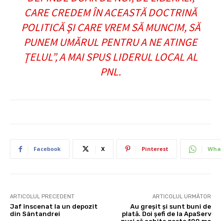
CARE CREDEM ÎN ACEASTĂ DOCTRINĂ
POLITICĂ ŞI CARE VREM SĂ MUNCIM, SĂ
PUNEM UMĂRUL PENTRU A NE ATINGE
ŢELUL”, A MAI SPUS LIDERUL LOCAL AL
PNL.
Facebook
X
Pinterest
Wha
ARTICOLUL PRECEDENT
ARTICOLUL URMĂTOR
Jaf înscenat la un depozit
Au greşit şi sunt buni de
din Sântandrei
plată. Doi şefi de la ApaServ