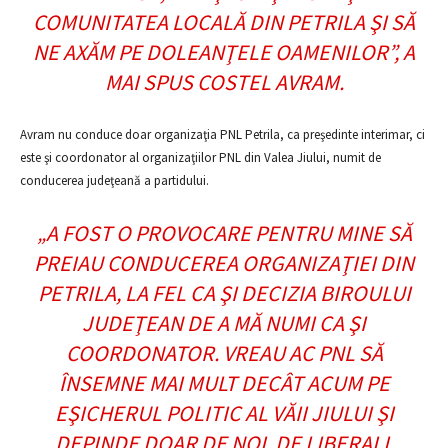
COMUNITATEA LOCALĂ DIN PETRILA ŞI SĂ
NE AXĂM PE DOLEANŢELE OAMENILOR”, A
MAI SPUS COSTEL AVRAM.
Avram nu conduce doar organizaţia PNL Petrila, ca preşedinte interimar, ci
este şi coordonator al organizaţiilor PNL din Valea Jiului, numit de
conducerea judeţeană a partidului.
„A FOST O PROVOCARE PENTRU MINE SĂ
PREIAU CONDUCEREA ORGANIZAŢIEI DIN
PETRILA, LA FEL CA ŞI DECIZIA BIROULUI
JUDEŢEAN DE A MĂ NUMI CA ŞI
COORDONATOR. VREAU AC PNL SĂ
ÎNSEMNE MAI MULT DECÂT ACUM PE
EŞICHERUL POLITIC AL VĂII JIULUI ŞI
DEPINDE DOAR DE NOI, DE LIBERALI,