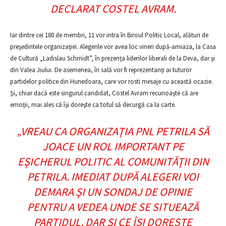
DECLARAT COSTEL AVRAM.
Iar dintre cei 180 de membri, 11 vor intra în Biroul Politic Local, alături de
preşedintele organizaţiei. Alegerile vor avea loc vineri după-amiaza, la Casa
de Cultură „Ladislau Schmidt”, în prezenţa liderilor liberali de la Deva, dar şi
din Valea Jiului. De asemenea, în sală vor fi reprezentanţi ai tuturor
partidelor politice din Hunedoara, care vor rosti mesaje cu această ocazie.
Şi, chiar dacă este singurul candidat, Costel Avram recunoaşte că are
emoţii, mai ales că îşi doreşte ca totul să decurgă ca la carte.
„VREAU CA ORGANIZAŢIA PNL PETRILA SĂ
JOACE UN ROL IMPORTANT PE
EŞICHERUL POLITIC AL COMUNITĂŢII DIN
PETRILA. IMEDIAT DUPĂ ALEGERI VOI
DEMARA ŞI UN SONDAJ DE OPINIE
PENTRU A VEDEA UNDE SE SITUEAZĂ
PARTIDUL, DAR ŞI CE ÎŞI DOREŞTE