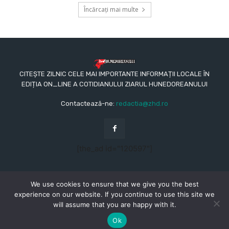
Încărcați mai multe
CITEȘTE ZILNIC CELE MAI IMPORTANTE INFORMAȚII LOCALE ÎN
EDIȚIA ON_LINE A COTIDIANULUI ZIARUL HUNEDOREANULUI
Contactează-ne:
redactia@zhd.ro
[the_ad id="120597"]
We use cookies to ensure that we give you the best
experience on our website. If you continue to use this site we
will assume that you are happy with it.
© Copyright - 2015 - 2023 - Ziarul Hunedoreanului
CONTACT
REDACŢIA
TERMENI ȘI CONDIȚII
Ok
POLITICA DE CONFIDENȚIALITATE