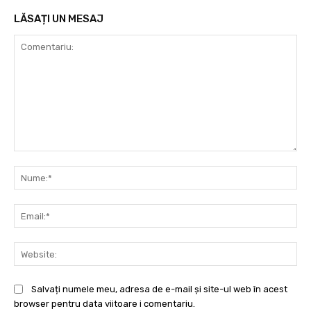
LĂSAȚI UN MESAJ
Comentariu:
Nu
Ema
Web
Salvați numele meu, adresa de e-mail și site-ul web în acest
browser pentru data viitoare i comentariu.