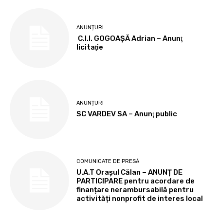
ANUNȚURI
C.I.I. GOGOAŞĂ Adrian – Anunţ
licitaţie
ANUNȚURI
SC VARDEV SA – Anunţ public
COMUNICATE DE PRESĂ
U.A.T Orașul Călan – ANUNȚ DE
PARTICIPARE pentru acordare de
finanțare nerambursabilă pentru
activități nonprofit de interes local