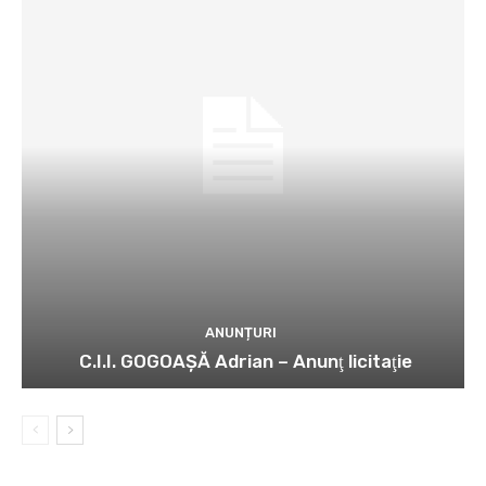
ANUNȚURI
C.I.I. GOGOAŞĂ Adrian – Anunţ licitaţie