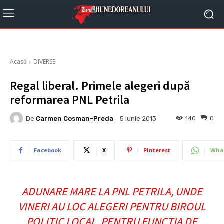
Acasă
DIVERSE
Regal liberal. Primele alegeri după
reformarea PNL Petrila
De
Carmen Cosman-Preda
140
0
5 Iunie 2013
Facebook
X
Pinterest
Wha
ADUNARE MARE LA PNL PETRILA, UNDE
VINERI AU LOC ALEGERI PENTRU BIROUL
POLITIC LOCAL. PENTRU FUNCŢIA DE