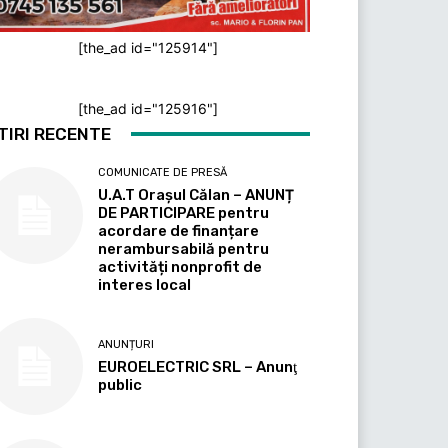
[the_ad id="125914"]
[the_ad id="125916"]
TIRI RECENTE
COMUNICATE DE PRESĂ
U.A.T Orașul Călan – ANUNȚ
DE PARTICIPARE pentru
acordare de finanțare
nerambursabilă pentru
activități nonprofit de
interes local
ANUNȚURI
EUROELECTRIC SRL – Anunţ
public