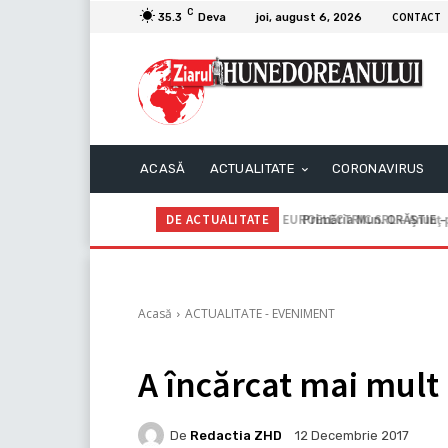
C
CONTACT
35.3
Deva
joi, august 6, 2026
ACASĂ
ACTUALITATE
CORONAVIRUS
DE ACTUALITATE
Primăria Mun. ORĂȘTIE – A
Acasă
ACTUALITATE - EVENIMENT
A încărcat mai mult
De
Redactia ZHD
12 Decembrie 2017