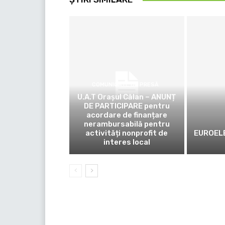
COMUNICATE DE PRESĂ
U.A.T Orașul Călan – ANUNȚ
DE PARTICIPARE pentru
acordare de finanțare
nerambursabilă pentru
activități nonprofit de
EUROELE
interes local