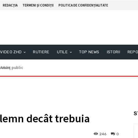
REDACŢIA
TERMENI ȘI CONDIȚII
POLITICA DE CONFIDENȚIALITATE
VIDEO ZHD
RUTIERE
UTILE
TOP NEWS
ISTORII
REPO
nunţ public
S
 lemn decât trebuia
246
0