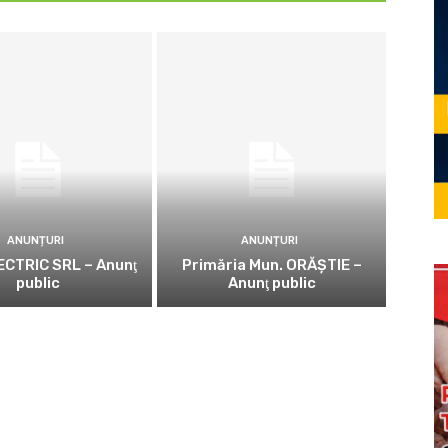
ANUNȚURI
ANUNȚURI
CTRIC SRL – Anunţ
Primăria Mun. ORĂȘTIE –
public
Anunţ public