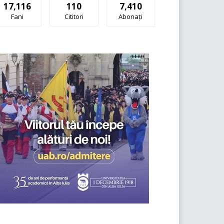
17,116
110
7,410
Fani
Cititori
Abonați