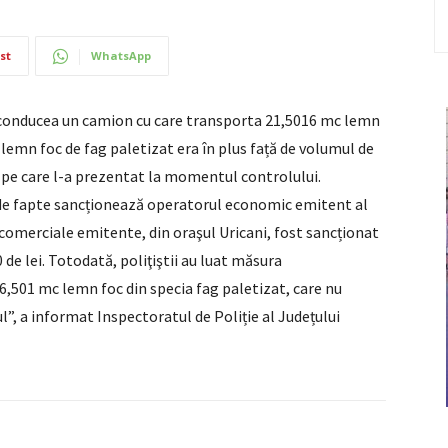
st
WhatsApp
ce conducea un camion cu care transporta 21,5016 mc lemn
 lemn foc de fag paletizat era în plus față de volumul de
re pe care l-a prezentat la momentul controlului.
l de fapte sancționează operatorul economic emitent al
i comerciale emitente, din oraşul Uricani, fost sancționat
de lei. Totodată, poliţiştii au luat măsura
,501 mc lemn foc din specia fag paletizat, care nu
l”, a informat Inspectoratul de Poliție al Județului