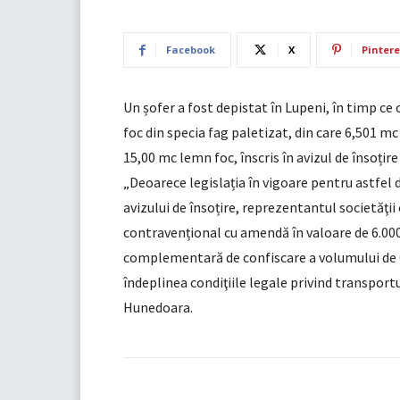
Facebook
X
Pintere
Un șofer a fost depistat în Lupeni, în timp 
foc din specia fag paletizat, din care 6,501 mc
15,00 mc lemn foc, înscris în avizul de însoți
„Deoarece legislația în vigoare pentru astfe
avizului de însoțire, reprezentantul societăţi
contravențional cu amendă în valoare de 6.000 
complementară de confiscare a volumului de 6
îndeplinea condiţiile legale privind transportu
Hunedoara.