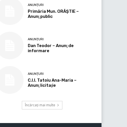
ANUNȚURI
Primăria Mun. ORĂȘTIE –
Anunţ public
ANUNȚURI
Dan Teodor – Anunţ de
informare
ANUNȚURI
C.I.I. Tatoiu Ana-Maria –
Anunţ licitaţie
Încărcați mai multe