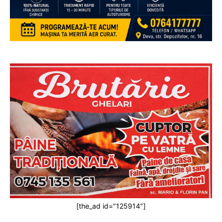
[the_ad id="125914"]