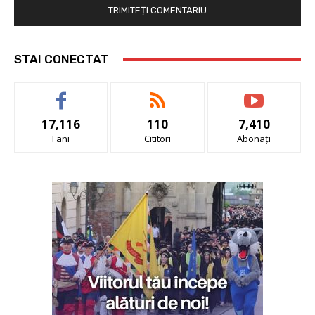
STAI CONECTAT
17,116
110
7,410
Fani
Cititori
Abonați