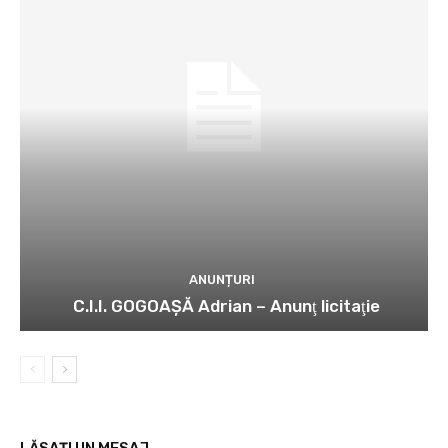
ANUNȚURI
C.I.I. GOGOAŞĂ Adrian – Anunţ licitaţie