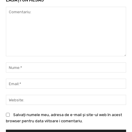
LĂSAȚI UN MESAJ
Comentariu:
Nu
Ema
Web
Salvați numele meu, adresa de e-mail și site-ul web în acest
browser pentru data viitoare i comentariu.