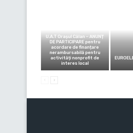
COMUNICATE DE PRESĂ
U.A.T Orașul Călan – ANUNȚ
DE PARTICIPARE pentru
acordare de finanțare
nerambursabilă pentru
activități nonprofit de
EUROELE
interes local