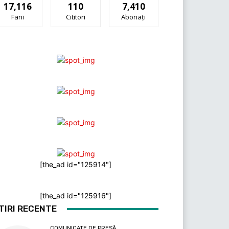
17,116
110
7,410
Fani
Cititori
Abonați
[the_ad id="125914"]
[the_ad id="125916"]
TIRI RECENTE
COMUNICATE DE PRESĂ