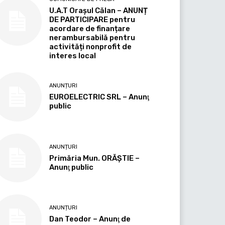
U.A.T Orașul Călan – ANUNȚ
DE PARTICIPARE pentru
acordare de finanțare
nerambursabilă pentru
activități nonprofit de
interes local
ANUNȚURI
EUROELECTRIC SRL – Anunţ
public
ANUNȚURI
Primăria Mun. ORĂȘTIE –
Anunţ public
ANUNȚURI
Dan Teodor – Anunţ de