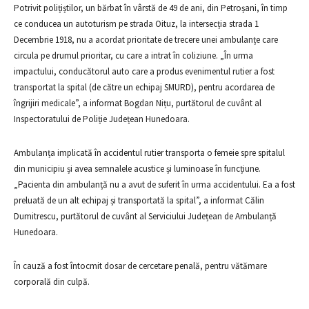
Potrivit polițiștilor, un bărbat în vârstă de 49 de ani, din Petroșani, în timp
ce conducea un autoturism pe strada Oituz, la intersecția strada 1
Decembrie 1918, nu a acordat prioritate de trecere unei ambulanțe care
circula pe drumul prioritar, cu care a intrat în coliziune. „În urma
impactului, conducătorul auto care a produs evenimentul rutier a fost
transportat la spital (de către un echipaj SMURD), pentru acordarea de
îngrijiri medicale”, a informat Bogdan Nițu, purtătorul de cuvânt al
Inspectoratului de Poliție Județean Hunedoara.
Ambulanța implicată în accidentul rutier transporta o femeie spre spitalul
din municipiu și avea semnalele acustice și luminoase în funcțiune.
„Pacienta din ambulanță nu a avut de suferit în urma accidentului. Ea a fost
preluată de un alt echipaj și transportată la spital”, a informat Călin
Dumitrescu, purtătorul de cuvânt al Serviciului Județean de Ambulanță
Hunedoara.
În cauză a fost întocmit dosar de cercetare penală, pentru vătămare
corporală din culpă.