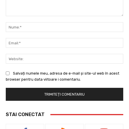
Comentariu:
Nu
Ema
Web
Salvați numele meu, adresa de e-mail și site-ul web în acest
browser pentru data viitoare i comentariu.
STAI CONECTAT