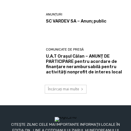
ANUNȚURI
SC VARDEV SA – Anunţ public
COMUNICATE DE PRESĂ
U.A.T Orașul Călan – ANUNȚ DE
PARTICIPARE pentru acordare de
finanțare nerambursabilă pentru
activități nonprofit de interes local
Încărcați mai multe
CITEȘTE ZILNIC CELE MAI IMPORTANTE INFORMAȚII LOCALE ÎN
EDIȚIA ON_LINE A COTIDIANULUI ZIARUL HUNEDOREANULUI