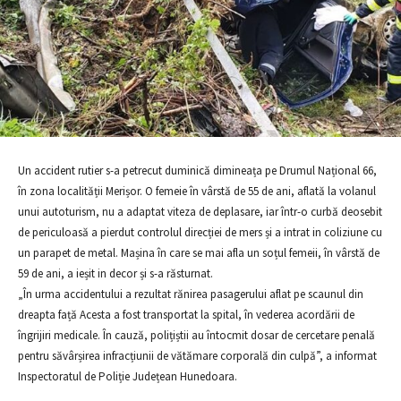
Un accident rutier s-a petrecut duminică dimineața pe Drumul Național 66,
în zona localității Merișor. O femeie în vârstă de 55 de ani, aflată la volanul
unui autoturism, nu a adaptat viteza de deplasare, iar într-o curbă deosebit
de periculoasă a pierdut controlul direcției de mers și a intrat in coliziune cu
un parapet de metal. Mașina în care se mai afla un soțul femeii, în vârstă de
59 de ani, a ieșit in decor și s-a răsturnat.
„În urma accidentului a rezultat rănirea pasagerului aflat pe scaunul din
dreapta față Acesta a fost transportat la spital, în vederea acordării de
îngrijiri medicale. În cauză, polițiștii au întocmit dosar de cercetare penală
pentru săvârșirea infracțiunii de vătămare corporală din culpă”, a informat
Inspectoratul de Poliție Județean Hunedoara.