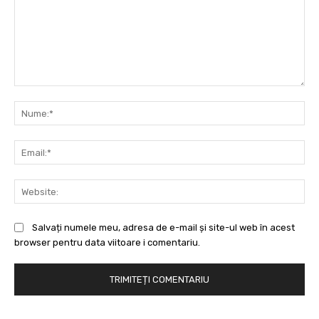
Comentariu:
Nu
Ema
Web
Salvați numele meu, adresa de e-mail și site-ul web în acest
browser pentru data viitoare i comentariu.