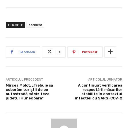
ETICHETE
accident
Facebook
X
Pinterest
ARTICOLUL PRECEDENT
ARTICOLUL URMĂTOR
Mircea Moloț: „Trebuie să
A continuat verificarea
coborâm turiștii de pe
respectării măsurilor
autostradă, să viziteze
stabilite în contextul
județul Hunedoara”
infecției cu SARS-COV-2