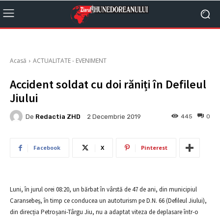
Acasă
ACTUALITATE - EVENIMENT
Accident soldat cu doi răniți în Defileul
Jiului
De
Redactia ZHD
445
0
2 Decembrie 2019
Facebook
X
Pinterest
Luni, în jurul orei 08:20, un bărbat în vârstă de 47 de ani, din municipiul
Caransebeş, în timp ce conducea un autoturism pe D.N. 66 (Defileul Jiului),
din direcția Petroșani-Târgu Jiu, nu a adaptat viteza de deplasare într-o