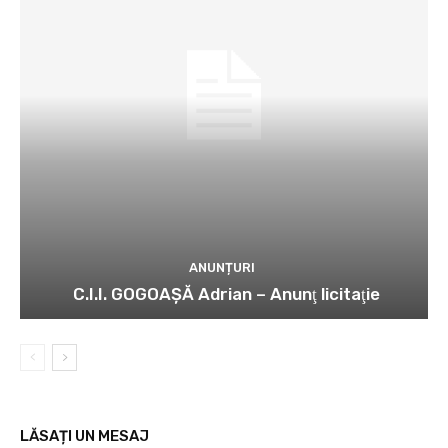
ANUNȚURI
C.I.I. GOGOAŞĂ Adrian – Anunţ licitaţie
LĂSAȚI UN MESAJ