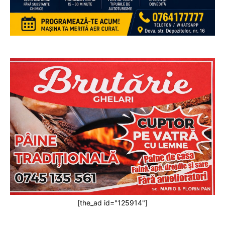
[the_ad id="125914"]