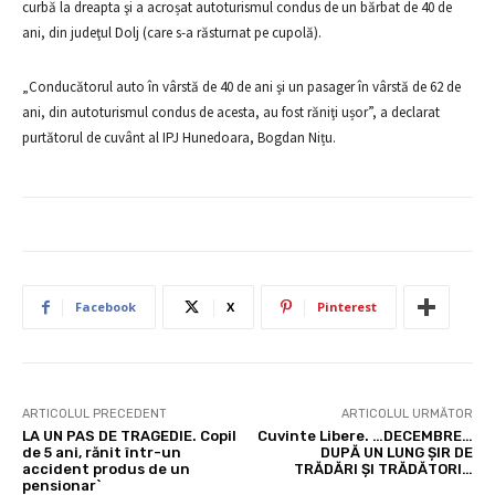
curbă la dreapta şi a acroșat autoturismul condus de un bărbat de 40 de
ani, din judeţul Dolj (care s-a răsturnat pe cupolă).
„Conducătorul auto în vârstă de 40 de ani şi un pasager în vârstă de 62 de
ani, din autoturismul condus de acesta, au fost răniţi ușor”, a declarat
purtătorul de cuvânt al IPJ Hunedoara, Bogdan Nițu.
Facebook
X
Pinterest
ARTICOLUL PRECEDENT
ARTICOLUL URMĂTOR
LA UN PAS DE TRAGEDIE. Copil
Cuvinte Libere. …DECEMBRE…
de 5 ani, rănit într-un
DUPĂ UN LUNG ȘIR DE
accident produs de un
TRĂDĂRI ȘI TRĂDĂTORI…
pensionar`