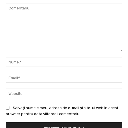
Comentariu:
Nu
Ema
Web
Salvați numele meu, adresa de e-mail și site-ul web în acest
browser pentru data viitoare i comentariu.