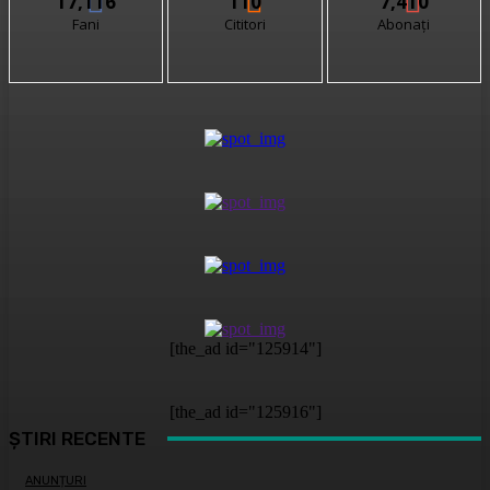
17,116
110
7,410
Fani
Cititori
Abonați
[the_ad id="125914"]
[the_ad id="125916"]
ȘTIRI RECENTE
ANUNȚURI