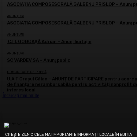
ASOCIAȚIA COMPOSESORALĂ GALBENU PRISLOP – Anunţ pu
ANUNȚURI
ASOCIAȚIA COMPOSESORALĂ GALBENU PRISLOP – Anunţ pu
ANUNȚURI
C.I.I. GOGOAŞĂ Adrian – Anunţ licitaţie
ANUNȚURI
SC VARDEV SA – Anunţ public
COMUNICATE DE PRESĂ
U.A.T Orașul Călan – ANUNȚ DE PARTICIPARE pentru acord
de finanțare nerambursabilă pentru activități nonprofit d
interes local
Încărcați mai multe
CITEȘTE ZILNIC CELE MAI IMPORTANTE INFORMAȚII LOCALE ÎN EDIȚIA