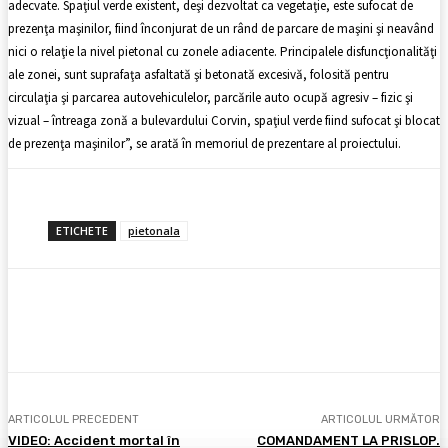
adecvate. Spaţiul verde existent, deşi dezvoltat ca vegetaţie, este sufocat de
prezenţa maşinilor, fiind înconjurat de un rând de parcare de maşini şi neavând
nici o relaţie la nivel pietonal cu zonele adiacente. Principalele disfuncţionalităţi
ale zonei, sunt suprafaţa asfaltată şi betonată excesivă, folosită pentru
circulaţia şi parcarea autovehiculelor, parcările auto ocupă agresiv – fizic şi
vizual – întreaga zonă a bulevardului Corvin, spaţiul verde fiind sufocat şi blocat
de prezenţa maşinilor”, se arată în memoriul de prezentare al proiectului.
ETICHETE
pietonala
Facebook
X
Pinterest
WhatsApp
ARTICOLUL PRECEDENT
ARTICOLUL URMĂTOR
VIDEO: Accident mortal în
COMANDAMENT LA PRISLOP.