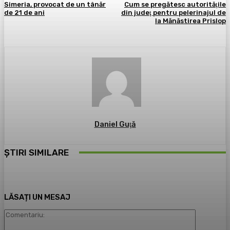
Simeria, provocat de un tânăr
Cum se pregătesc autorităţile
de 21 de ani
din judeţ pentru pelerinajul de
la Mănăstirea Prislop
Daniel Guţă
ȘTIRI SIMILARE
LĂSAȚI UN MESAJ
Comentari