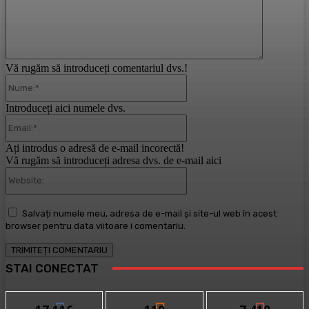
Vă rugăm să introduceți comentariul dvs.!
Nume:*
Introduceți aici numele dvs.
Email:*
Ați introdus o adresă de e-mail incorectă!
Vă rugăm să introduceți adresa dvs. de e-mail aici
Website:
Salvați numele meu, adresa de e-mail și site-ul web în acest
browser pentru data viitoare i comentariu.
STAI CONECTAT