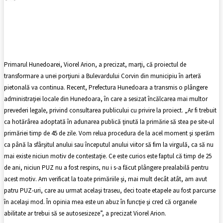
Facebook
X
Pinterest
WhatsApp
Primarul Hunedoarei, Viorel Arion, a precizat, marţi, că proiectul de
transformare a unei porţiuni a Bulevardului Corvin din municipiu în arteră
pietonală va continua. Recent, Prefectura Hunedoara a transmis o plângere
administraţiei locale din Hunedoara, în care a sesizat încălcarea mai multor
prevederi legale, privind consultarea publicului cu privire la proiect. „Ar fi trebuit
ca hotărârea adoptată în adunarea publică ţinută la primărie să stea pe site-ul
primăriei timp de 45 de zile. Vom relua procedura de la acel moment şi sperăm
ca până la sfârşitul anului sau începutul anului viitor să fim la virgulă, ca să nu
mai existe niciun motiv de contestaţie. Ce este curios este faptul că timp de 25
de ani, niciun PUZ nu a fost respins, nu i s-a făcut plângere prealabilă pentru
acest motiv. Am verificat la toate primăriile şi, mai mult decât atât, am avut
patru PUZ-uri, care au urmat acelaşi traseu, deci toate etapele au fost parcurse
în acelaşi mod. În opinia mea este un abuz în funcţie şi cred că organele
abilitate ar trebui să se autosesizeze”, a precizat Viorel Arion.