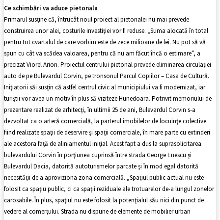
Ce schimbări va aduce pietonala
Primarul susţine că, întrucât noul proiect al pietonalei nu mai prevede
construirea unor alei, costurile investiţiei vor fi reduse. „Suma alocată în total
pentru tot cvartalul de care vorbim este de zece milioane de lei. Nu pot să vă
spun cu cât va scădea valoarea, pentru că nu am făcut încă o estimare”, a
precizat Viorel Arion. Proiectul centrului pietonal prevede eliminarea circulaţiei
auto de pe Bulevardul Corvin, pe tronsonul Parcul Copiilor – Casa de Cultură.
Iniţiatorii săi susţin că astfel centrul civic al municipiului va fi modernizat, iar
turiştii vor avea un motiv în plus să viziteze Hunedoara. Potrivit memoriului de
prezentare realizat de arhitecţi, în ultimii 25 de ani, Bulevardul Corvin s-a
dezvoltat ca o arteră comercială, la parterul imobilelor de locuinţe colective
fiind realizate spaţii de deservire şi spaţii comerciale, în mare parte cu extinderi
ale acestora faţă de aliniamentul iniţial. Acest fapt a dus la suprasolicitarea
bulevardului Corvin în porţiunea cuprinsă între strada George Enescu şi
Bulevardul Dacia, datorită autoturismelor parcate şi în mod egal datorită
necesităţii de a aproviziona zona comercială. „Spaţiul public actual nu este
folosit ca spaţiu public, ci ca spaţii reziduale ale trotuarelor de-a lungul zonelor
carosabile. În plus, spaţiul nu este folosit la potenţialul său nici din punct de
vedere al comerţului. Strada nu dispune de elemente de mobilier urban