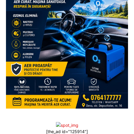
[the_ad id="125914"]