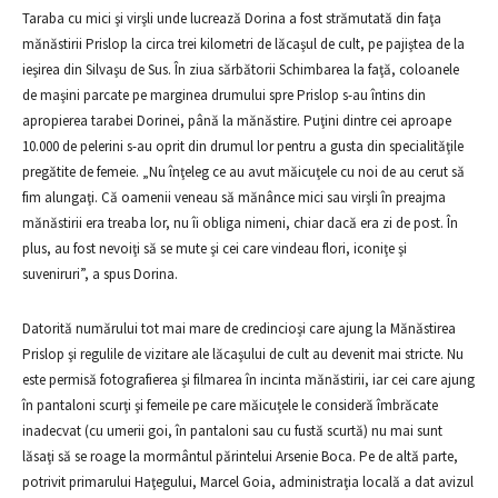
Taraba cu mici şi virşli unde lucrează Dorina a fost strămutată din faţa
mănăstirii Prislop la circa trei kilometri de lăcaşul de cult, pe pajiştea de la
ieşirea din Silvaşu de Sus. În ziua sărbătorii Schimbarea la faţă, coloanele
de maşini parcate pe marginea drumului spre Prislop s-au întins din
apropierea tarabei Dorinei, până la mănăstire. Puţini dintre cei aproape
10.000 de pelerini s-au oprit din drumul lor pentru a gusta din specialităţile
pregătite de femeie. „Nu înţeleg ce au avut măicuţele cu noi de au cerut să
fim alungaţi. Că oamenii veneau să mănânce mici sau virşli în preajma
mănăstirii era treaba lor, nu îi obliga nimeni, chiar dacă era zi de post. În
plus, au fost nevoiţi să se mute şi cei care vindeau flori, iconiţe şi
suveniruri”, a spus Dorina.
Datorită numărului tot mai mare de credincioşi care ajung la Mănăstirea
Prislop şi regulile de vizitare ale lăcaşului de cult au devenit mai stricte. Nu
este permisă fotografierea şi filmarea în incinta mănăstirii, iar cei care ajung
în pantaloni scurţi şi femeile pe care măicuţele le consideră îmbrăcate
inadecvat (cu umerii goi, în pantaloni sau cu fustă scurtă) nu mai sunt
lăsaţi să se roage la mormântul părintelui Arsenie Boca. Pe de altă parte,
potrivit primarului Haţegului, Marcel Goia, administraţia locală a dat avizul