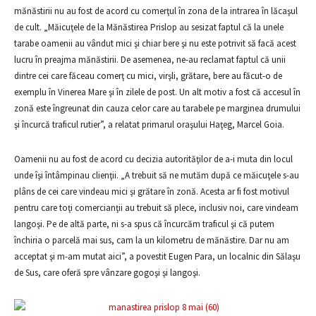
mănăstirii nu au fost de acord cu comerţul în zona de la intrarea în lăcaşul
de cult. „Măicuţele de la Mănăstirea Prislop au sesizat faptul că la unele
tarabe oamenii au vândut mici şi chiar bere şi nu este potrivit să facă acest
lucru în preajma mănăstirii. De asemenea, ne-au reclamat faptul că unii
dintre cei care făceau comerţ cu mici, virşli, grătare, bere au făcut-o de
exemplu în Vinerea Mare şi în zilele de post. Un alt motiv a fost că accesul în
zonă este îngreunat din cauza celor care au tarabele pe marginea drumului
şi încurcă traficul rutier”, a relatat primarul oraşului Haţeg, Marcel Goia.
Oamenii nu au fost de acord cu decizia autorităţilor de a-i muta din locul
unde îşi întâmpinau clienţii. „A trebuit să ne mutăm după ce măicuţele s-au
plâns de cei care vindeau mici şi grătare în zonă. Acesta ar fi fost motivul
pentru care toţi comercianţii au trebuit să plece, inclusiv noi, care vindeam
langoşi. Pe de altă parte, ni s-a spus că încurcăm traficul şi că putem
închiria o parcelă mai sus, cam la un kilometru de mănăstire. Dar nu am
acceptat şi m-am mutat aici”, a povestit Eugen Para, un localnic din Sălaşu
de Sus, care oferă spre vânzare gogoşi şi langoşi.