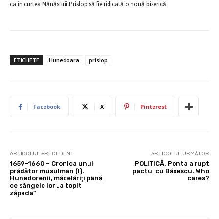
ca în curtea Mănăstirii Prislop să fie ridicată o nouă biserică.
ETICHETE
Hunedoara
prislop
Facebook
X
Pinterest
ARTICOLUL PRECEDENT
ARTICOLUL URMĂTOR
1659-1660 – Cronica unui
POLITICĂ. Ponta a rupt
prădător musulman (I).
pactul cu Băsescu. Who
Hunedorenii, măcelăriţi până
cares?
ce sângele lor „a topit
zăpada”