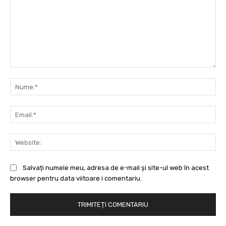
Comentariu:
Nu
Ema
Web
Salvați numele meu, adresa de e-mail și site-ul web în acest
browser pentru data viitoare i comentariu.