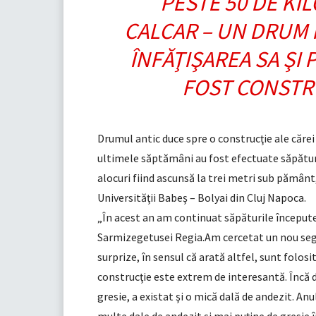
PESTE 50 DE KI
CALCAR – UN DRUM 
ÎNFĂŢIŞAREA SA ŞI 
FOST CONSTRU
Drumul antic duce spre o construcţie ale cărei m
ultimele săptămâni au fost efectuate săpături
alocuri fiind ascunsă la trei metri sub pământ, 
Universităţii Babeş – Bolyai din Cluj Napoca.
„În acest an am continuat săpăturile începute 
Sarmizegetusei Regia.Am cercetat un nou segm
surprize, în sensul că arată altfel, sunt folo
construcţie este extrem de interesantă. Încă d
gresie, a existat şi o mică dală de andezit. An