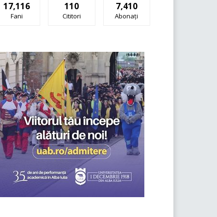
17,116
110
7,410
Fani
Cititori
Abonați