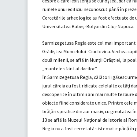
despre a cărei existenţă se cunoştea, dar ea n
ruinele unui edificiu necunoscut până în preze
Cercetările arheologice au fost efectuate de un
Universitatea Babeş-Bolyai din Cluj-Napoca.
Sarmizegetusa Regia este cel mai important ob
Grădiştea Muncelului–Cioclovina. Vechea capit
două milenii, se află în Munţii Orăştiei, la poa
„muntele sfânt al dacilor“.
În Sarmizegetusa Regia, călătorii găsesc urmel
jurul căreia au fost ridicate celelalte cetăţi da
descoperite în ultimii ani mai multe tezaure d
obiecte fiind considerate unice. Printre cele
brăţări spiralice din aur masiv, cu greutatea î
13 se află la Muzeul Naţional de Istorie al R
Regia nu a fost cercetată sistematic până în 