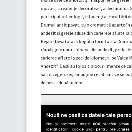
multe dale de andezit şi mai puţine de gresie 
mozaic, cu valenţe decorative”, a declarat dr.
participat arheologi şi studenţi ai Facultăţii d
Drumul antic pavat, cu o cromatică aparte în a
andezit şi gresie aduse din carierele aflate la
Bejan (Deva) arată bogăţia locuitorilor Sarmiz
rămăşiţele unor coloane din andezit, grele de
carieree aflate la zeci de kilometri, pe Valea 
Andezit”. Dacii au folosit blocuri imense de ca
Sarmizegetusei, iar puţine cetăţi antice se po
de peste două milenii.