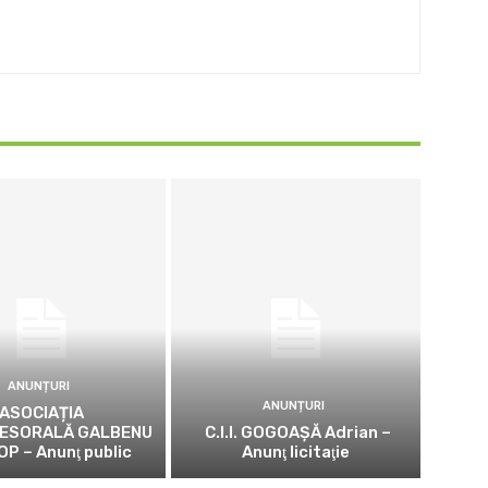
ANUNȚURI
ANUNȚURI
ASOCIAȚIA
ESORALĂ GALBENU
C.I.I. GOGOAŞĂ Adrian –
OP – Anunţ public
Anunţ licitaţie