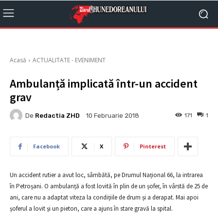
Acasă
ACTUALITATE - EVENIMENT
Ambulanță implicată într-un accident
grav
De
Redactia ZHD
171
1
10 Februarie 2018
Facebook
X
Pinterest
Un accident rutier a avut loc, sâmbătă, pe Drumul Național 66, la intrarea
în Petroșani. O ambulanță a fost lovită în plin de un șofer, în vârstă de 25 de
ani, care nu a adaptat viteza la condițiile de drum și a derapat. Mai apoi
șoferul a lovit și un pieton, care a ajuns în stare gravă la spital.