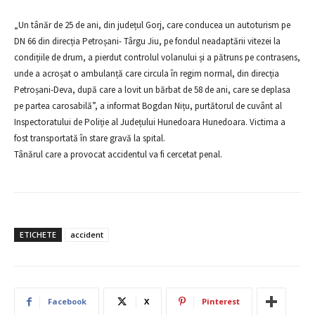
„Un tânăr de 25 de ani, din județul Gorj, care conducea un autoturism pe
DN 66 din direcția Petroșani- Târgu Jiu, pe fondul neadaptării vitezei la
condițiile de drum, a pierdut controlul volanului și a pătruns pe contrasens,
unde a acroșat o ambulanță care circula în regim normal, din direcția
Petroșani-Deva, după care a lovit un bărbat de 58 de ani, care se deplasa
pe partea carosabilă”, a informat Bogdan Nițu, purtătorul de cuvânt al
Inspectoratului de Poliție al Județului Hunedoara Hunedoara. Victima a
fost transportată în stare gravă la spital.
Tânărul care a provocat accidentul va fi cercetat penal.
ETICHETE
accident
Facebook
X
Pinterest