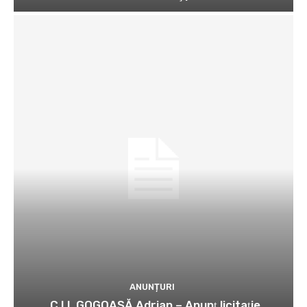
ANUNȚURI
C.I.I. GOGOAŞĂ Adrian – Anunţ licitaţie