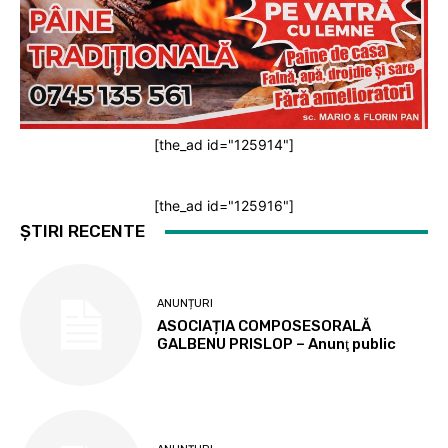
[the_ad id="125914"]
[the_ad id="125916"]
ȘTIRI RECENTE
ANUNȚURI
ASOCIAȚIA COMPOSESORALĂ
GALBENU PRISLOP – Anunţ public