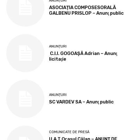
ANUNȚURI
ASOCIAȚIA COMPOSESORALĂ
GALBENU PRISLOP – Anunţ public
ANUNȚURI
C.I.I. GOGOAŞĂ Adrian – Anunţ
licitaţie
ANUNȚURI
SC VARDEV SA – Anunţ public
COMUNICATE DE PRESĂ
U.A.T Orașul Călan – ANUNȚ DE