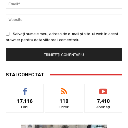
Ema
Web
Salvați numele meu, adresa de e-mail și site-ul web în acest
browser pentru data viitoare i comentariu.
STAI CONECTAT
17,116
110
7,410
Fani
Cititori
Abonați