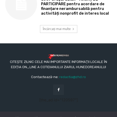
PARTICIPARE pentru acordare de
finanțare nerambursabilă pentru
activități nonprofit de interes local
Încărcați mai multe
CITEȘTE ZILNIC CELE MAI IMPORTANTE INFORMAȚII LOCALE ÎN
EDIȚIA ON_LINE A COTIDIANULUI ZIARUL HUNEDOREANULUI
Contactează-ne:
redactia@zhd.ro
[the_ad id="120597"]