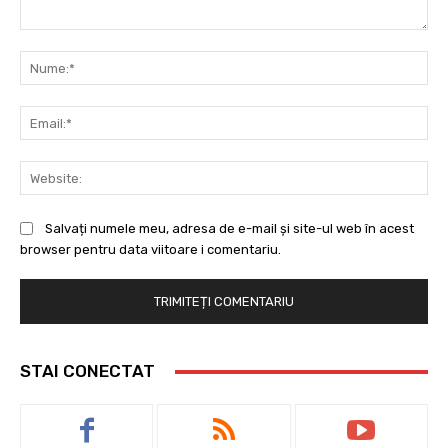
Comentariu:
Nu
Ema
Web
Salvați numele meu, adresa de e-mail și site-ul web în acest
browser pentru data viitoare i comentariu.
STAI CONECTAT