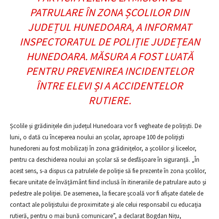
PATRULARE ÎN ZONA ȘCOLILOR DIN
JUDEȚUL HUNEDOARA, A INFORMAT
INSPECTORATUL DE POLIȚIE JUDEȚEAN
HUNEDOARA. MĂSURA A FOST LUATĂ
PENTRU PREVENIREA INCIDENTELOR
ÎNTRE ELEVI ȘI A ACCIDENTELOR
RUTIERE.
Școlile și grădinițele din județul Hunedoara vor fi vegheate de polițiști. De
luni, o dată cu începerea noului an școlar, aproape 100 de poliţişti
hunedoreni au fost mobilizați în zona grădiniţelor, a şcolilor şi liceelor,
pentru ca deschiderea noului an şcolar să se desfăşoare în siguranţă. „În
acest sens, s-a dispus ca patrulele de poliţie să fie prezente în zona şcolilor,
fiecare unitate de învăţământ fiind inclusă în itinerariile de patrulare auto şi
pedestre ale poliţiei. De asemenea, la fiecare şcoală vor fi afişate datele de
contact ale poliţistului de proximitate şi ale celui responsabil cu educaţia
rutieră, pentru o mai bună comunicare”, a declarat Bogdan Nițu,