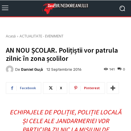
Acasă
ACTUALITATE - EVENIMENT
AN NOU ȘCOLAR. Polițiștii vor patrula
zilnic în zona școlilor
De
Daniel Guţă
141
0
12 Septembrie 2016
Facebook
X
Pinterest
ECHIPAJELE DE POLIȚIE, POLIȚIE LOCALĂ
ȘI CELE ALE JANDARMERIEI VOR
PARTICIPA ZILNIC LA MISIUNI DE