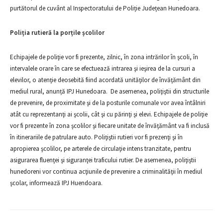
purtătorul de cuvânt al Inspectoratului de Poliție Județean Hunedoara.
Poliția rutieră la porțile școlilor
Echipajele de poliţie vor fi prezente, zilnic, în zona intrărilor în şcoli, în
intervalele orare în care se efectuează intrarea şi ieşirea de la cursuri a
elevilor, o atenţie deosebită fiind acordată unităţilor de învăţământ din
mediul rural, anunță IPJ Hunedoara. De asemenea, poliţiştii din structurile
de prevenire, de proximitate şi de la posturile comunale vor avea întâlniri
atât cu reprezentanţi ai şcolii, cât şi cu părinţi şi elevi. Echipajele de poliţie
vor fi prezente în zona şcolilor şi fiecare unitate de învăţământ va fi inclusă
în itinerariile de patrulare auto. Poliţiştii rutieri vor fi prezenţi şi în
apropierea şcolilor, pe arterele de circulaţie intens tranzitate, pentru
asigurarea fluenţei şi siguranţei traficului rutier. De asemenea, poliţiştii
hunedoreni vor continua acţiunile de prevenire a criminalităţii în mediul
şcolar, informează IPJ Huendoara.