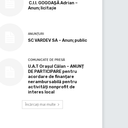
C.I.I. GOGOAŞĂ Adrian –
Anunţ licitaţie
ANUNȚURI
SC VARDEV SA – Anunţ public
COMUNICATE DE PRESĂ
U.A.T Orașul Călan – ANUNȚ
DE PARTICIPARE pentru
acordare de finanțare
nerambursabilă pentru
activități nonprofit de
interes local
Încărcați mai multe