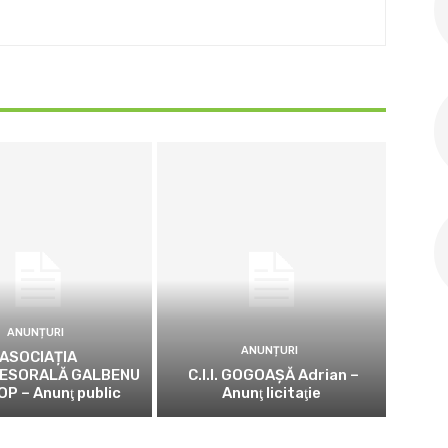
ANUNȚURI
ANUNȚURI
ASOCIAȚIA
ESORALĂ GALBENU
C.I.I. GOGOAŞĂ Adrian –
OP – Anunţ public
Anunţ licitaţie