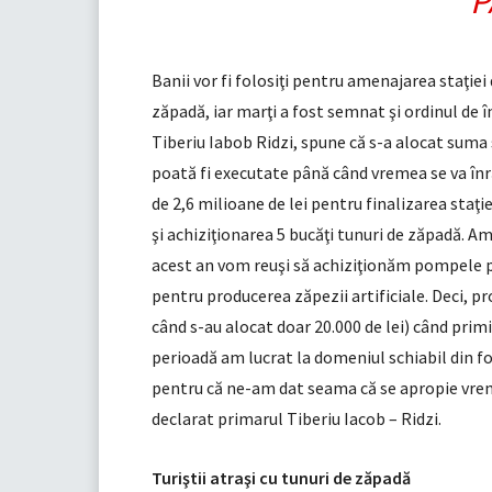
P
Banii vor fi folosiţi pentru amenajarea staţiei
zăpadă, iar marţi a fost semnat şi ordinul de î
Tiberiu Iabob Ridzi, spune că s-a alocat suma s
poată fi executate până când vremea se va în
de 2,6 milioane de lei pentru finalizarea staţ
şi achiziţionarea 5 bucăţi tunuri de zăpadă. 
acest an vom reuşi să achiziţionăm pompele pe
pentru producerea zăpezii artificiale. Deci, p
când s-au alocat doar 20.000 de lei) când prim
perioadă am lucrat la domeniul schiabil din fo
pentru că ne-am dat seama că se apropie vreme
declarat primarul Tiberiu Iacob – Ridzi.
Turiştii atraşi cu tunuri de zăpadă