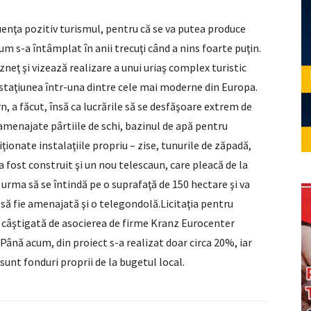
luenţa pozitiv turismul, pentru că se va putea produce
cum s-a întâmplat în anii trecuţi când a nins foarte puţin.
eţ şi vizează realizare a unui uriaş complex turistic
t staţiunea într-una dintre cele mai moderne din Europa.
rn, a făcut, însă ca lucrările să se desfăşoare extrem de
 amenajate pârtiile de schi, bazinul de apă pentru
ziţionate instalaţiile propriu – zise, tunurile de zăpadă,
a fost construit şi un nou telescaun, care pleacă de la
urma să se întindă pe o suprafaţă de 150 hectare şi va
a să fie amenajată şi o telegondolă.Licitaţia pentru
st câştigată de asocierea de firme Kranz Eurocenter
Până acum, din proiect s-a realizat doar circa 20%, iar
, sunt fonduri proprii de la bugetul local.