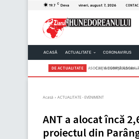
C
CONTAC
19.7
Deva
vineri, august 7, 2026
ACASĂ
ACTUALITATE
CORONAVIRUS
DE ACTUALITATE
C.I.I. GOGOAŞĂ Adrian – An
Acasă
ACTUALITATE - EVENIMENT
ANT a alocat încă 2,
proiectul din Parân