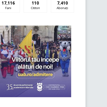
17,116
110
7,410
Fani
Cititori
Abonați