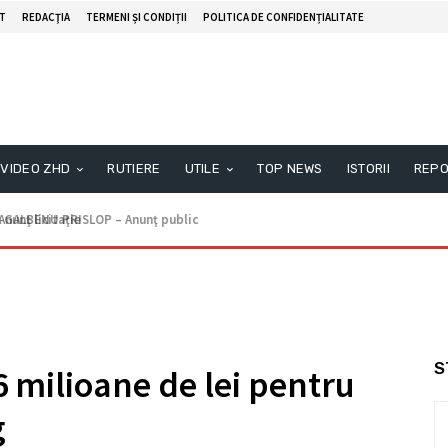
T
REDACŢIA
TERMENI ȘI CONDIȚII
POLITICA DE CONFIDENȚIALITATE
VIDEO ZHD
RUTIERE
UTILE
TOP NEWS
ISTORII
REPO
unţ licitaţie
S
6 milioane de lei pentru
g