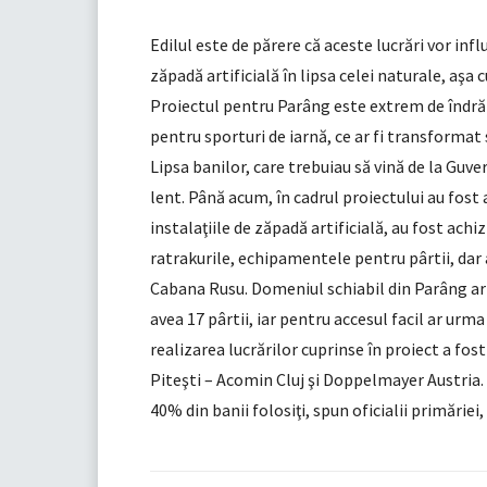
Edilul este de părere că aceste lucrări vor inf
zăpadă artificială în lipsa celei naturale, aşa 
Proiectul pentru Parâng este extrem de îndrăzn
pentru sporturi de iarnă, ce ar fi transforma
Lipsa banilor, care trebuiau să vină de la Guve
lent. Până acum, în cadrul proiectului au fost
instalaţiile de zăpadă artificială, au fost achi
ratrakurile, echipamentele pentru pârtii, dar 
Cabana Rusu. Domeniul schiabil din Parâng ar 
avea 17 pârtii, iar pentru accesul facil ar urm
realizarea lucrărilor cuprinse în proiect a fo
Piteşti – Acomin Cluj şi Doppelmayer Austria. 
40% din banii folosiţi, spun oficialii primăriei