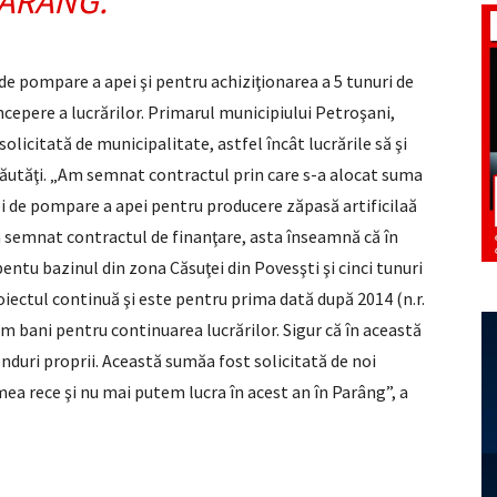
ARÂNG.
 de pompare a apei şi pentru achiziţionarea a 5 tunuri de
ncepere a lucrărilor. Primarul municipiului Petroşani,
olicitată de municipalitate, astfel încât lucrările să şi
răutăţi. „Am semnat contractul prin care s-a alocat suma
iei de pompare a apei pentru producere zăpasă artificilaă
Am semnat contractul de finanţare, asta înseamnă că în
ntu bazinul din zona Căsuţei din Povesşti şi cinci tunuri
roiectul continuă şi este pentru prima dată după 2014 (n.r.
im bani pentru continuarea lucrărilor. Sigur că în această
nduri proprii. Această sumăa fost solicitată de noi
a rece şi nu mai putem lucra în acest an în Parâng”, a