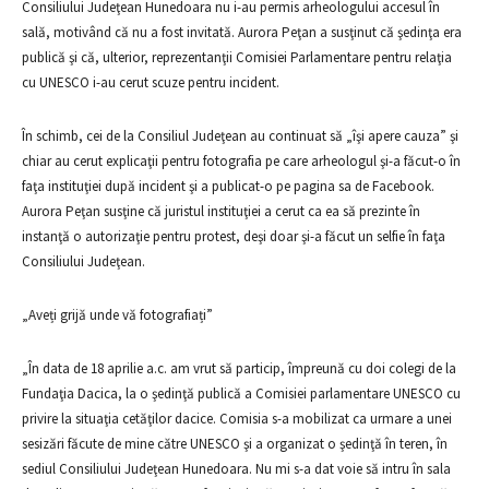
Consiliului Judeţean Hunedoara nu i-au permis arheologului accesul în
sală, motivând că nu a fost invitată. Aurora Peţan a susţinut că şedinţa era
publică şi că, ulterior, reprezentanţii Comisiei Parlamentare pentru relaţia
cu UNESCO i-au cerut scuze pentru incident.
În schimb, cei de la Consiliul Judeţean au continuat să „îşi apere cauza” şi
chiar au cerut explicaţii pentru fotografia pe care arheologul şi-a făcut-o în
faţa instituţiei după incident şi a publicat-o pe pagina sa de Facebook.
Aurora Peţan susţine că juristul instituţiei a cerut ca ea să prezinte în
instanţă o autorizaţie pentru protest, deşi doar şi-a făcut un selfie în faţa
Consiliului Judeţean.
„Aveți grijă unde vă fotografiați”
„În data de 18 aprilie a.c. am vrut să particip, împreună cu doi colegi de la
Fundaţia Dacica, la o şedinţă publică a Comisiei parlamentare UNESCO cu
privire la situaţia cetăţilor dacice. Comisia s-a mobilizat ca urmare a unei
sesizări făcute de mine către UNESCO şi a organizat o şedinţă în teren, în
sediul Consiliului Judeţean Hunedoara. Nu mi s-a dat voie să intru în sala