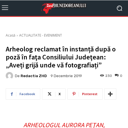
Acasă
ACTUALITATE - EVENIMENT
Arheolog reclamat în instanță după o
poză în faţa Consiliului Judeţean:
„Aveți grijă unde vă fotografiați”
De
Redactia ZHD
230
0
9 Decembrie 2019
Facebook
X
Pinterest
ARHEOLOGUL AURORA PEŢAN,