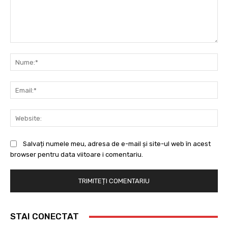
Comentariu:
Nu
Ema
Web
Salvați numele meu, adresa de e-mail și site-ul web în acest
browser pentru data viitoare i comentariu.
STAI CONECTAT