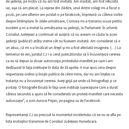
de şedinţe, pe motiv că nu am fost invitată. Am insistat, am fost refuzată
iar, aşa că am plecat. La ieşirea din clădire, unul dintre colegi mi-a făcut o
poză, pe care ulterior am postat-o pe facebook, împreună cu câteva vorbe
despre întâmplare. În zilele următoare, Comisia mi-a transmis scuze pentru
incident şi m-a invitat la următoarea sa şedinţă, la Parlament. În schimb
Consiliul Judeţean a continuat să susţină că nu aveam ce căuta la acea
şedinţă (publică!) atâta vreme cât nu fusesem invitată. Am considerat că e
un abuz, că mi s-a încălcat un drept şi mi-a fost afectată imaginea. (…) La
termenul de ieri, juristul CJ i-a cerut judecătorului să îi încuviinţeze cererea
ca eu să depun la dosar autorizaţia protestului-manifest pe care l-am
desfăşurat în faţa instituţiei în data de 18 aprilie. A mai spus ceva despre
respectarea ordinii şi liniştii publice de către mine, dar nu am înţeles ce.
Instanţa nu a încuviinţat cererea. Aveţi grijă pe unde vă fotografiaţi şi ce
postaţi. O fotografie făcută în faţa unei instituţii (operaţiune care a durat
câteva secunde) a ajuns să fie considerată un protest-manifest care necesita
autorizaţie”, a scris Aurora Peţan, pe pagina sa de Facebook.
Reprezentanţii CJ au precizat la momentul incidentului că ea nu se afla pe
lista invitaţilor transmise de Consiliul Judeţean Hunedoara.