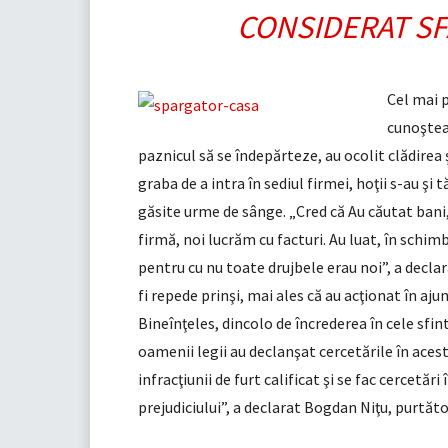
CONSIDERAT SF
Cel mai p
cunoşteau
paznicul să se îndepărteze, au ocolit clădirea ş
graba de a intra în sediul firmei, hoţii s-au şi
găsite urme de sânge. „Cred că Au căutat bani, 
firmă, noi lucrăm cu facturi. Au luat, în schimb
pentru cu nu toate drujbele erau noi”, a declar
fi repede prinşi, mai ales că au acţionat în aju
Bineînţeles, dincolo de încrederea în cele sfint
oamenii legii au declanşat cercetările în aces
infracţiunii de furt calificat şi se fac cercetări
prejudiciului”, a declarat Bogdan Niţu, purtăt