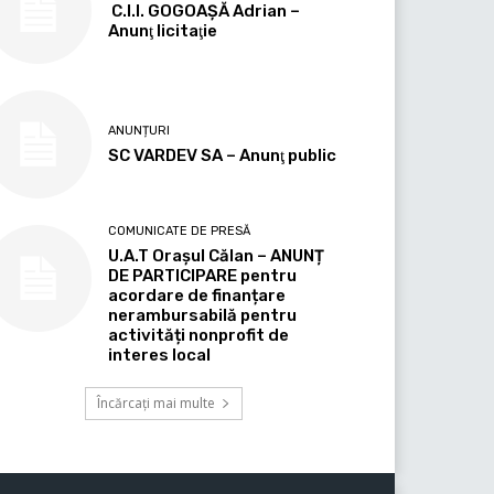
C.I.I. GOGOAŞĂ Adrian –
Anunţ licitaţie
ANUNȚURI
SC VARDEV SA – Anunţ public
COMUNICATE DE PRESĂ
U.A.T Orașul Călan – ANUNȚ
DE PARTICIPARE pentru
acordare de finanțare
nerambursabilă pentru
activități nonprofit de
interes local
Încărcați mai multe