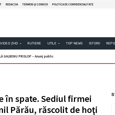
T
REDACŢIA
TERMENI ȘI CONDIȚII
POLITICA DE CONFIDENȚIALITATE
VIDEO ZHD
RUTIERE
UTILE
TOP NEWS
ISTORII
REPO
ALBENU PRISLOP – Anunţ public
unţ licitaţie
S
e în spate. Sediul firmei
il Părău, răscolit de hoţi