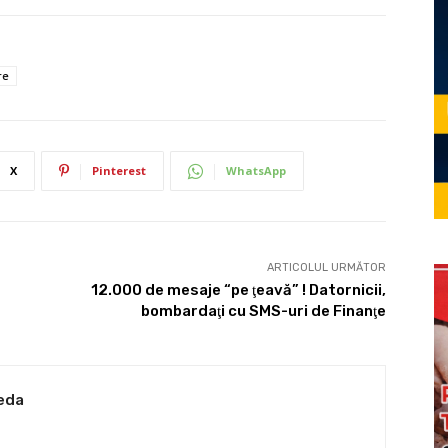
re
X
Pinterest
WhatsApp
ARTICOLUL URMĂTOR
12.000 de mesaje “pe ţeavă” ! Datornicii,
bombardaţi cu SMS-uri de Finanţe
eda