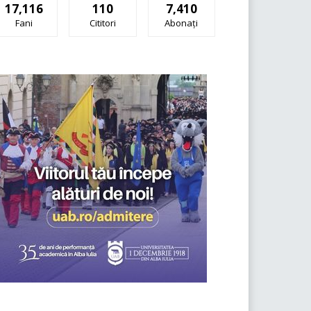
17,116
110
7,410
Fani
Cititori
Abonați