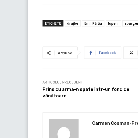
ETICHETE
drujbe
Emil Părău
lupeni
sparge
Facebook
Acțiune
ARTICOLUL PRECEDENT
Prins cu arma-n spate într-un fond de
vânătoare
Carmen Cosman-Pr