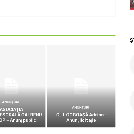
Ș
ANUNȚURI
ANUNȚURI
ASOCIAȚIA
ESORALĂ GALBENU
C.I.I. GOGOAŞĂ Adrian –
OP – Anunţ public
Anunţ licitaţie