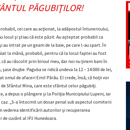
ÂNTUL PĂGUBIŢILOR!
robabil, cei care au acţionat, la adăpostul întunericului,
 locul şi ştiau că este păzit. Au aşteptat probabil ca
i au intrat pe un geam de la baie, pe care l-au spart. În
 tăiat la mână, probabil, pentru că la locul faptei au fost
că au răscolit prin biroul meu, dar noi nu ţinem bani în
, şase drujbe. Paguba se ridică undeva la 12 – 14.000 de lei,
at omul de afaceri Emil Părău. El crede, însă, că hoţii vor
n de Sfântul Mina, care este sfântul celor păgubiţi.
e, a depus o plângere şi la Poliţia Municipiului Lupeni, iar
t caz. „S-a întocmit un dosar penal sub aspectul comiterii
 în vederea identificării autorilor şi recuperarea
or de cuvânt al IPJ Hunedoara.