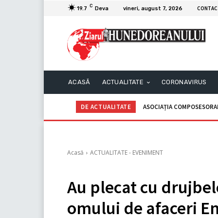
C
CONTAC
19.7
Deva
vineri, august 7, 2026
ACASĂ
ACTUALITATE
CORONAVIRUS
DE ACTUALITATE
ASOCIAȚIA COMPOSESORALĂ G
C.I.I. GOGOAŞĂ Adrian – An
Acasă
ACTUALITATE - EVENIMENT
Au plecat cu drujbel
omului de afaceri Em