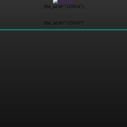
[the_ad id="125914"]
[the_ad id="125916"]