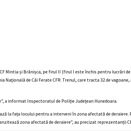
 CF Mintia și Brănișca, pe firul II (firul I este închis pentru lucrări
 Naţională de Căi Ferate CFR. Trenul, care tracta 32 de vagoane, a
e”, a informat Inspectoratul de Poliție Județean Hunedoara.
ă la fața locului pentru a interveni în zona afectată de deraiere. 
 tranzitează zona afectată de deraiere”, au precizat reprezentanții C