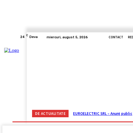
C
CONTACT
RE
24
Deva
miercuri, august 5, 2026
ACASĂ
ACTUALITATE
CORONAVIRUS
VIDE
DE ACTUALITATE
EUROELECTRIC SRL – Anunţ public