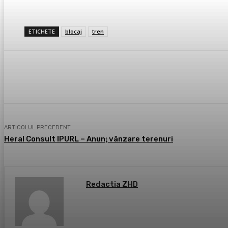
ETICHETE
blocaj
tren
Acțiune
Facebook
X
Pintere
ARTICOLUL PRECEDENT
Heral Consult IPURL – Anunţ vânzare terenuri
Redactia ZHD