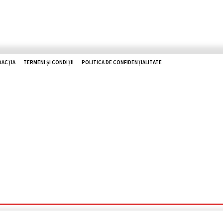
DACŢIA
TERMENI ȘI CONDIȚII
POLITICA DE CONFIDENȚIALITATE
O ZHD
RUTIERE
UTILE
TOP NEWS
ISTORII
REPORTAJ