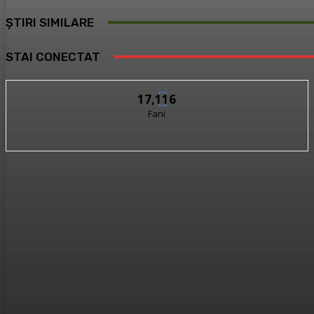
ȘTIRI SIMILARE
STAI CONECTAT
17,116
Fani