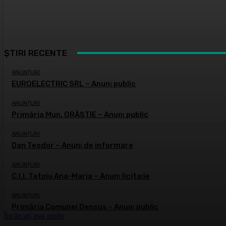
ȘTIRI RECENTE
ANUNȚURI
EUROELECTRIC SRL – Anunţ public
ANUNȚURI
Primăria Mun. ORĂȘTIE – Anunţ public
ANUNȚURI
Dan Teodor – Anunţ de informare
ANUNȚURI
C.I.I. Tatoiu Ana-Maria – Anunţ licitaţie
ANUNȚURI
Primăria Comunei Densuş – Anunţ public
Încărcați mai multe