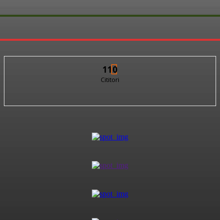
110
Cititori