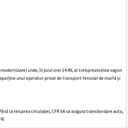
 de modernizare) unde, în jurul orei 14.40, al treisprezecelea vagon
parține unui operator privat de transport feroviar de marfă și
Până la reluarea circulației, CFR SA va asigura transbordare auto,
FR.