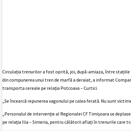
Circulația trenurilor a fost oprită, joi, după-amiaza, între stațiile
din compunerea unui tren de marfă a deraiat, a informat Compania
transporta cereale pe relația Potcoava – Curtici.
„Se încearcă repunerea vagonului pe calea ferată. Nu sunt victim
„Personalul de intervenție al Regionalei CF Timișoara se deplaseaz
pe relația Ilia – Simeria, pentru călătorii aflați în trenurile care