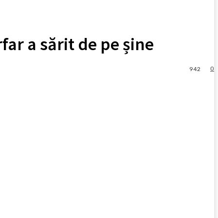
ar a sărit de pe șine
0
942