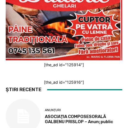
[the_ad id="125914"]
[the_ad id="125916"]
ȘTIRI RECENTE
ANUNȚURI
ASOCIAȚIA COMPOSESORALĂ
GALBENU PRISLOP – Anunţ public