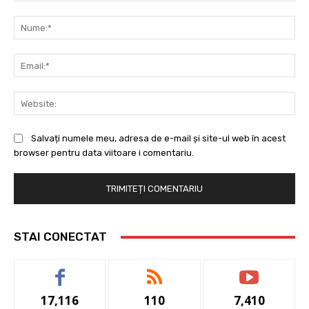
Comentariu:
Nu
Ema
Web
Salvați numele meu, adresa de e-mail și site-ul web în acest
browser pentru data viitoare i comentariu.
STAI CONECTAT
17,116
110
7,410