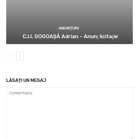
ANUNȚURI
C.I.I. GOGOAŞĂ Adrian – Anunţ licitaţie
LĂSAȚI UN MESAJ