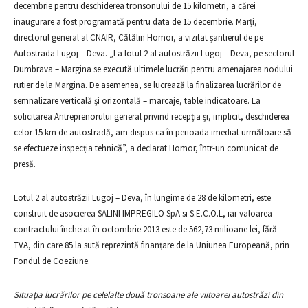
decembrie pentru deschiderea tronsonului de 15 kilometri, a cărei
inaugurare a fost programată pentru data de 15 decembrie. Marți,
directorul general al CNAIR, Cătălin Homor, a vizitat șantierul de pe
Autostrada Lugoj – Deva. „La lotul 2 al autostrăzii Lugoj – Deva, pe sectorul
Dumbrava – Margina se execută ultimele lucrări pentru amenajarea nodului
rutier de la Margina. De asemenea, se lucrează la finalizarea lucrărilor de
semnalizare verticală şi orizontală – marcaje, table indicatoare. La
solicitarea Antreprenorului general privind recepţia şi, implicit, deschiderea
celor 15 km de autostradă, am dispus ca în perioada imediat următoare să
se efectueze inspecţia tehnică”, a declarat Homor, într-un comunicat de
presă.
Lotul 2 al autostrăzii Lugoj – Deva, în lungime de 28 de kilometri, este
construit de asocierea SALINI IMPREGILO SpA si S.E.C.O.L, iar valoarea
contractului încheiat în octombrie 2013 este de 562,73 milioane lei, fără
TVA, din care 85 la sută reprezintă finanțare de la Uniunea Europeană, prin
Fondul de Coeziune.
Situaţia lucrărilor pe celelalte două tronsoane ale viitoarei autostrăzi din