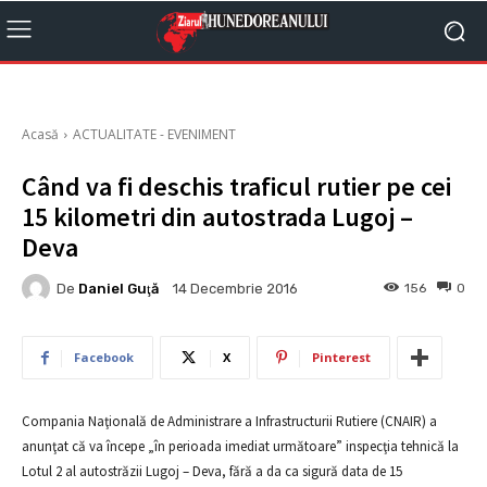
Acasă
ACTUALITATE - EVENIMENT
Când va fi deschis traficul rutier pe cei
15 kilometri din autostrada Lugoj –
Deva
De
Daniel Guţă
156
0
14 Decembrie 2016
Facebook
X
Pinterest
Compania Naţională de Administrare a Infrastructurii Rutiere (CNAIR) a
anunţat că va începe „în perioada imediat următoare” inspecţia tehnică la
Lotul 2 al autostrăzii Lugoj – Deva, fără a da ca sigură data de 15