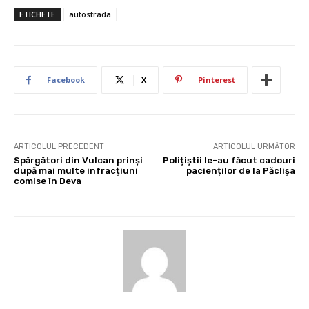
ETICHETE
autostrada
Facebook
X
Pinterest
ARTICOLUL PRECEDENT
ARTICOLUL URMĂTOR
Spărgători din Vulcan prinși
Polițiștii le-au făcut cadouri
după mai multe infracțiuni
pacienților de la Păclișa
comise în Deva