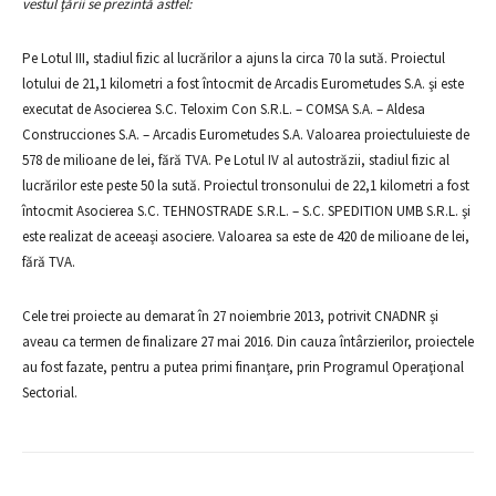
vestul ţării se prezintă astfel:
Pe Lotul III, stadiul fizic al lucrărilor a ajuns la circa 70 la sută. Proiectul
lotului de 21,1 kilometri a fost întocmit de Arcadis Eurometudes S.A. şi este
executat de Asocierea S.C. Teloxim Con S.R.L. – COMSA S.A. – Aldesa
Construcciones S.A. – Arcadis Eurometudes S.A. Valoarea proiectuluieste de
578 de milioane de lei, fără TVA. Pe Lotul IV al autostrăzii, stadiul fizic al
lucrărilor este peste 50 la sută. Proiectul tronsonului de 22,1 kilometri a fost
întocmit Asocierea S.C. TEHNOSTRADE S.R.L. – S.C. SPEDITION UMB S.R.L. şi
este realizat de aceeaşi asociere. Valoarea sa este de 420 de milioane de lei,
fără TVA.
Cele trei proiecte au demarat în 27 noiembrie 2013, potrivit CNADNR şi
aveau ca termen de finalizare 27 mai 2016. Din cauza întârzierilor, proiectele
au fost fazate, pentru a putea primi finanţare, prin Programul Operaţional
Sectorial.