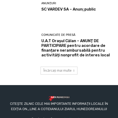
ANUNȚURI
SC VARDEV SA – Anunţ public
COMUNICATE DE PRESĂ
U.A.T Orașul Călan – ANUNȚ DE
PARTICIPARE pentru acordare de
finanțare nerambursabilă pentru
activități nonprofit de interes local
Încărcați mai multe
CITEȘTE ZILNIC CELE MAI IMPORTANTE INFORMAȚII LOCALE ÎN
EDIȚIA ON_LINE A COTIDIANULUI ZIARUL HUNEDOREANULUI