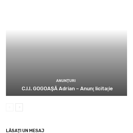
ANUNȚURI
C.I.I. GOGOAŞĂ Adrian – Anunţ licitaţie
LĂSAȚI UN MESAJ