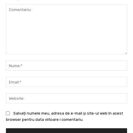
Comentariu:
Nu
Ema
Web
Salvați numele meu, adresa de e-mail și site-ul web în acest
browser pentru data viitoare i comentariu.