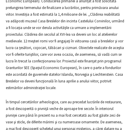
Economic European). Conducerea primăriei a anunțat a fost solicitată
prelungirea termenului de finalizare a lucrărilor, pentru primăvara anului
viitor. Investiția a fost estimată la 1,4 milioane de lei. „Clădirea reabilitată
va adăposti muzeul Casa Breslelor din incinta Castelului Corvinilor, urmând
a fi locaţia unde se vor derula activităţile ca urmare a implementării
proiectului. Clădirea din secolul al XVI-lea va deveni un loc al atelierelor
medievale. 12 meşteri romi vor fi angajaţi în viitoarea casă a breslelor şi vor
lucra ca ţesători, cojocari, tăbăcari şi cizmari. Obiectele realizate de aceştia
vor fi oferite turiştilor, care vor avea ocazia, de asemenea, să vadă cum se
lucra în trecut la confecţionarea lor. Proiectul este finanţat prin programul
Granturilor SEE (Spaţiul Economic European), în care o parte a fondurilor
este acordată de guvernele statelor Islanda, Norvegia şi Liechtenstein. Casa
Breslelor va deveni funcţională în luna aprilie a anului viitor, potrivit
estimărilor administraţiei locale.
În timpul cercetărilor arheologice, care au precedat lucrările de restaurare,
a fost descoperită o pivniţă veche de aproape trei secole. În interiorul
pivniţei care până în prezent nu a mai fost cercetată au fost găsite zeci de
vase şi sticle, de diferite mărimi şi cu numeroase ornamente. De asemenea,
a mai fost descoperit scheletul unui personaj misterios, a cărei datare nu a