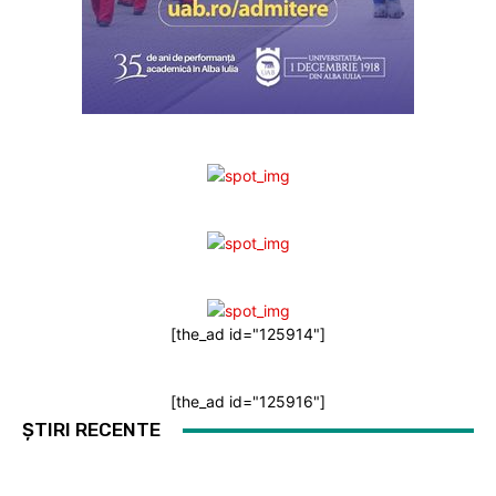
[the_ad id="125914"]
[the_ad id="125916"]
ȘTIRI RECENTE