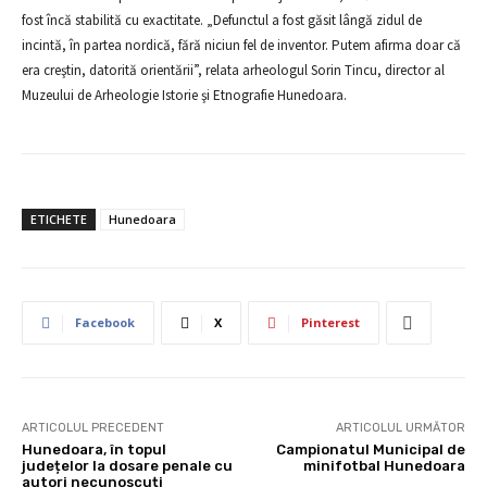
fost încă stabilită cu exactitate. „Defunctul a fost găsit lângă zidul de
incintă, în partea nordică, fără niciun fel de inventor. Putem afirma doar că
era creştin, datorită orientării”, relata arheologul Sorin Tincu, director al
Muzeului de Arheologie Istorie şi Etnografie Hunedoara.
ETICHETE
Hunedoara
Facebook
X
Pinterest
ARTICOLUL PRECEDENT
ARTICOLUL URMĂTOR
Hunedoara, în topul
Campionatul Municipal de
județelor la dosare penale cu
minifotbal Hunedoara
autori necunoscuți