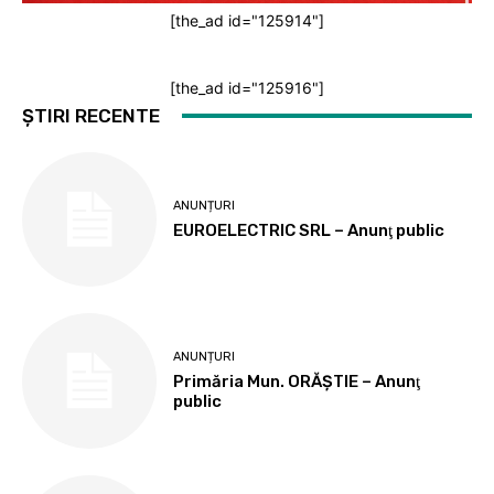
[the_ad id="125914"]
[the_ad id="125916"]
ȘTIRI RECENTE
ANUNȚURI
EUROELECTRIC SRL – Anunţ public
ANUNȚURI
Primăria Mun. ORĂȘTIE – Anunţ
public