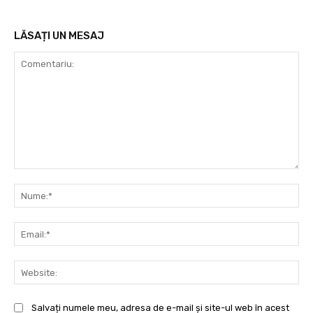
LĂSAȚI UN MESAJ
Comentariu:
Nu
Ema
Web
Salvați numele meu, adresa de e-mail și site-ul web în acest