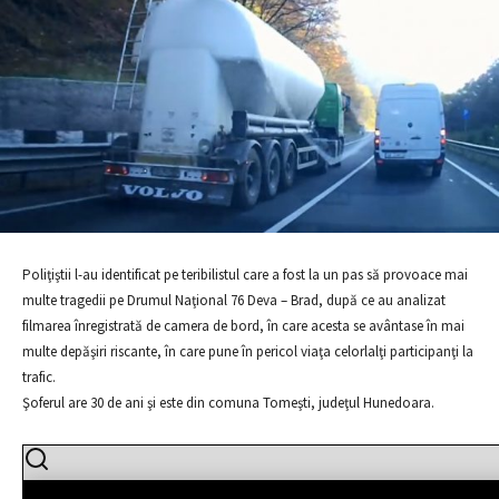
Poliţiştii l-au identificat pe teribilistul care a fost la un pas să provoace mai
multe tragedii pe Drumul Naţional 76 Deva – Brad, după ce au analizat
filmarea înregistrată de camera de bord, în care acesta se avântase în mai
multe depăşiri riscante, în care pune în pericol viaţa celorlalţi participanţi la
trafic.
Şoferul are 30 de ani şi este din comuna Tomeşti, judeţul Hunedoara.