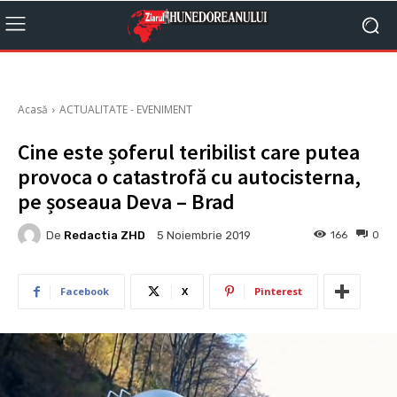
Acasă
ACTUALITATE - EVENIMENT
Cine este șoferul teribilist care putea
provoca o catastrofă cu autocisterna,
pe șoseaua Deva – Brad
De
Redactia ZHD
166
0
5 Noiembrie 2019
Facebook
X
Pinterest