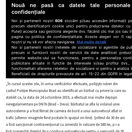
„În cursul acestei zile, în urma verificărilor efectuate, poliţiştii rutieri din
cadrul Poliţiei Municipiului Brad au identificat un bărbat cu privire la care au
stabilit ca, la data de 24 octombrie 2019, a efectuat mai multe depăşiri
neregulamentare pe DN76 (Brad – Deva). Bărbatul se afla la volanul unei
autocisterne şi a fost filmat de camera de bord a unui autovehicul aflat in
trafic (ulterior imaginile fiind postate în spaţiul on-line). Şoferul de 30 de ani
a fost sancţionat contravenţional cu amendă în valoare de 580 lei, şi i-a
fost suspendat dreptul de a conduce autovehicule pentru o perioadă de 30