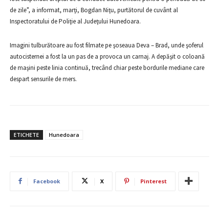
de zile”, a informat, marţi, Bogdan Niţu, purtătorul de cuvânt al
Inspectoratului de Poliţie al Judeţului Hunedoara.
Imagini tulburătoare au fost filmate pe şoseaua Deva – Brad, unde şoferul
autocisternei a fost la un pas de a provoca un carnaj. A depăşit o coloană
de maşini peste linia continuă, trecând chiar peste bordurile mediane care
despart sensurile de mers.
ETICHETE
Hunedoara
Facebook
X
Pinterest