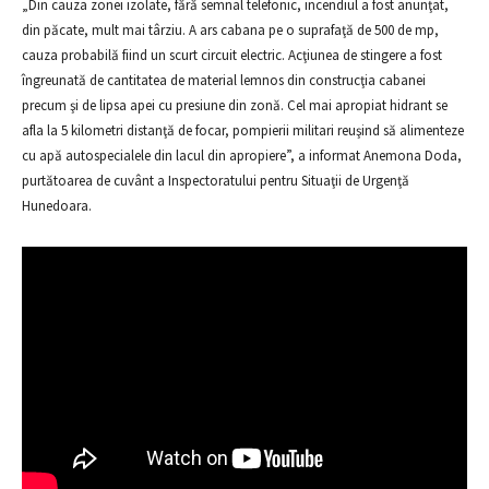
„Din cauza zonei izolate, fără semnal telefonic, incendiul a fost anunţat,
din păcate, mult mai târziu. A ars cabana pe o suprafaţă de 500 de mp,
cauza probabilă fiind un scurt circuit electric. Acţiunea de stingere a fost
îngreunată de cantitatea de material lemnos din construcţia cabanei
precum şi de lipsa apei cu presiune din zonă. Cel mai apropiat hidrant se
afla la 5 kilometri distanţă de focar, pompierii militari reuşind să alimenteze
cu apă autospecialele din lacul din apropiere”, a informat Anemona Doda,
purtătoarea de cuvânt a Inspectoratului pentru Situaţii de Urgenţă
Hunedoara.