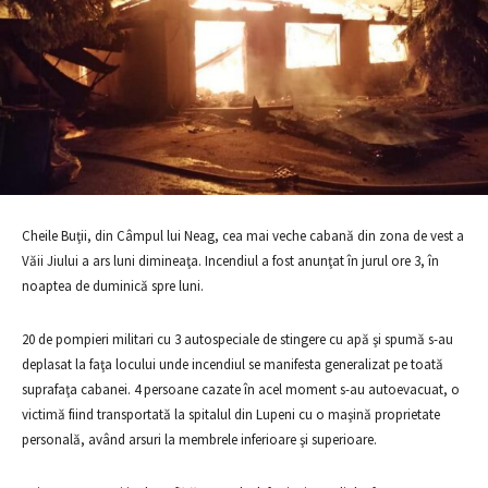
Cheile Buţii, din Câmpul lui Neag, cea mai veche cabană din zona de vest a
Văii Jiului a ars luni dimineaţa. Incendiul a fost anunţat în jurul ore 3, în
noaptea de duminică spre luni.
20 de pompieri militari cu 3 autospeciale de stingere cu apă şi spumă s-au
deplasat la faţa locului unde incendiul se manifesta generalizat pe toată
suprafaţa cabanei. 4 persoane cazate în acel moment s-au autoevacuat, o
victimă fiind transportată la spitalul din Lupeni cu o maşină proprietate
personală, având arsuri la membrele inferioare şi superioare.