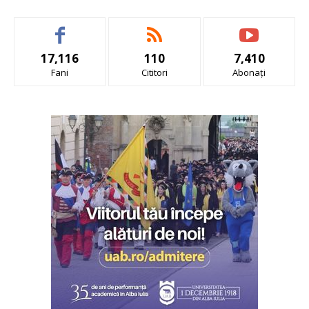
17,116
110
7,410
Fani
Cititori
Abonați