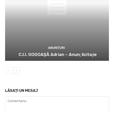
ANUNȚURI
C.I.I. GOGOAŞĂ Adrian – Anunţ licitaţie
LĂSAȚI UN MESAJ