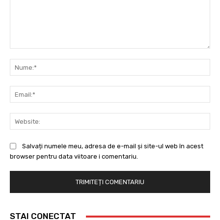
Comentariu:
Nu
Ema
Web
Salvați numele meu, adresa de e-mail și site-ul web în acest
browser pentru data viitoare i comentariu.
STAI CONECTAT