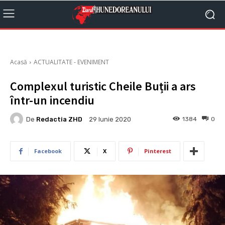
Acasă
ACTUALITATE - EVENIMENT
Complexul turistic Cheile Buții a ars
într-un incendiu
De
Redactia ZHD
1384
0
29 Iunie 2020
Facebook
X
Pinterest