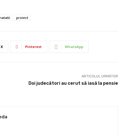
natatii
proiect
X
Pinterest
WhatsApp
ARTICOLUL URMĂTOR
Doi judecători au cerut să iasă la pensie
eda