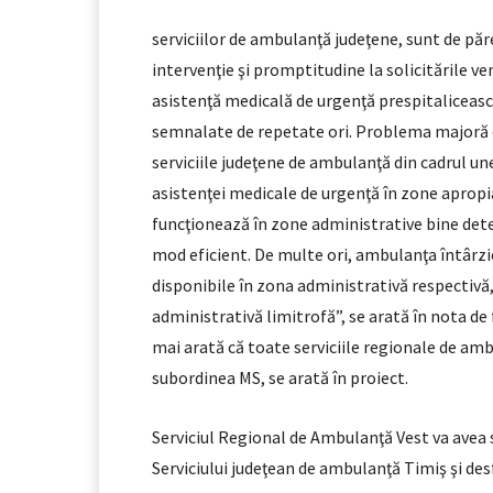
serviciilor de ambulanţă judeţene, sunt de păr
intervenţie şi promptitudine la solicitările v
asistenţă medicală de urgenţă prespitaliceasc
semnalate de repetate ori. Problema majoră o
serviciile judeţene de ambulanţă din cadrul une
asistenţei medicale de urgenţă în zone apropi
funcţionează în zone administrative bine dete
mod eficient. De multe ori, ambulanţa întârzie
disponibile în zona administrativă respectivă,
administrativă limitrofă”, se arată în nota d
mai arată că toate serviciile regionale de ambul
subordinea MS, se arată în proiect.
Serviciul Regional de Ambulanţă Vest va avea se
Serviciului judeţean de ambulanţă Timiş şi des