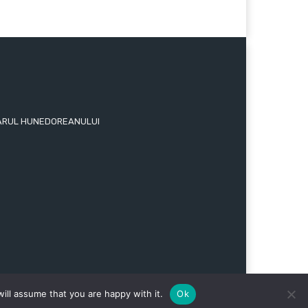
 ZIARUL HUNEDOREANULUI
ill assume that you are happy with it.
Ok
ENI ȘI CONDIȚII
POLITICA DE CONFIDENȚIALITATE