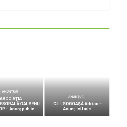
ANUNȚURI
ANUNȚURI
ASOCIAȚIA
ESORALĂ GALBENU
C.I.I. GOGOAŞĂ Adrian –
OP – Anunţ public
Anunţ licitaţie