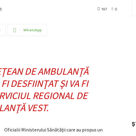
167
0
3
t
WhatsApp
EŢEAN DE AMBULANŢĂ
I DESFIINŢAT ŞI VA FI
RVICIUL REGIONAL DE
ANŢĂ VEST.
Ș
Oficialii Ministerului Sănătăţii care au propus un