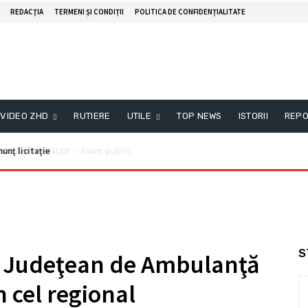
REDACŢIA
TERMENI ȘI CONDIȚII
POLITICA DE CONFIDENȚIALITATE
VIDEO ZHD
RUTIERE
UTILE
TOP NEWS
ISTORII
REPO
unţ licitaţie
S
l Judeţean de Ambulanţă
 cel regional