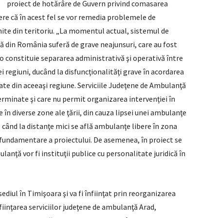
proiect de hotărâre de Guvern privind comasarea
ere că în acest fel se vor remedia problemele de
enite din teritoriu. „La momentul actual, sistemul de
ă din România suferă de grave neajunsuri, care au fost
 constituie separarea administrativă şi operativă între
i regiuni, ducând la disfuncţionalităţi grave în acordarea
ate din aceeaşi regiune. Serviciile Judeţene de Ambulanţă
rminate şi care nu permit organizarea intervenţiei în
 în diverse zone ale ţării, din cauza lipsei unei ambulanţe
 când la distanţe mici se află ambulanţe libere în zona
e fundamentare a proiectului. De asemenea, în proiect se
anţă vor fi instituţii publice cu personalitate juridică în
diul în Timişoara şi va fi înfiinţat prin reorganizarea
fiinţarea serviciilor judeţene de ambulanţă Arad,