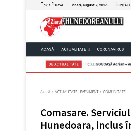
C
CONTACT
19.7
Deva
vineri, august 7, 2026
ACASĂ
ACTUALITATE
CORONAVIRUS
DE ACTUALITATE
C.I.I. GOGOAŞĂ Adrian – An
Acasă
ACTUALITATE - EVENIMENT
COMUNITATE
Comasare. Serviciu
Hunedoara, inclus în