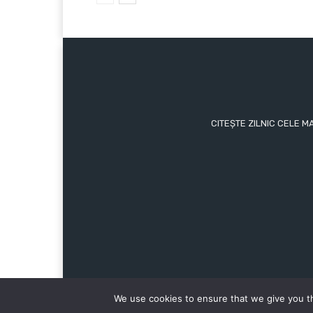
CITEȘTE ZILNIC CELE M
We use cookies to ensure that we give you th
© Copyright - 2015 - 2023 - Ziarul Hunedoreanului