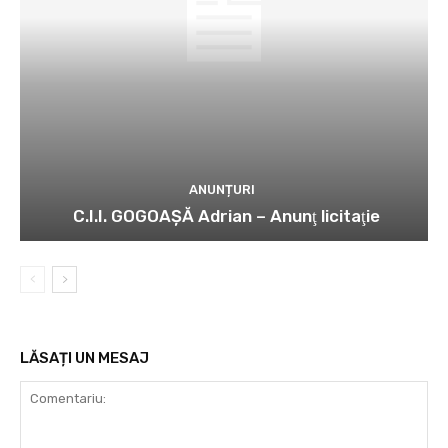
ANUNȚURI
C.I.I. GOGOAŞĂ Adrian – Anunţ licitaţie
LĂSAȚI UN MESAJ