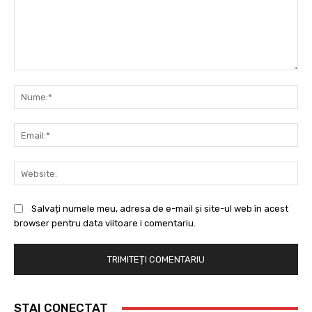
Comentariu:
Nu
Ema
Web
Salvați numele meu, adresa de e-mail și site-ul web în acest
browser pentru data viitoare i comentariu.
STAI CONECTAT