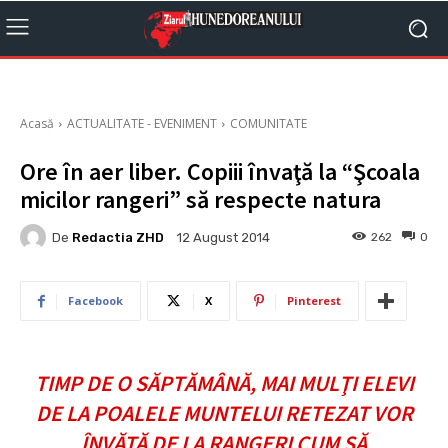
Acasă
ACTUALITATE - EVENIMENT
COMUNITATE
Ore în aer liber. Copiii învaţă la “Şcoala
micilor rangeri” să respecte natura
De
Redactia ZHD
262
0
12 August 2014
Facebook
X
Pinterest
TIMP DE O SĂPTĂMÂNĂ, MAI MULŢI ELEVI
DE LA POALELE MUNTELUI RETEZAT VOR
ÎNVĂŢĂ DE LA RANGERI CUM SĂ