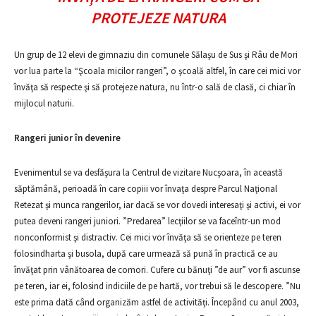
PROTEJEZE NATURA
Un grup de 12 elevi de gimnaziu din comunele Sălaşu de Sus şi Râu de Mori
vor lua parte la “Şcoala micilor rangeri”, o şcoală altfel, în care cei mici vor
învăţa să respecte şi să protejeze natura, nu într-o sală de clasă, ci chiar în
mijlocul naturii.
Rangeri junior în devenire
Evenimentul se va desfăşura la Centrul de vizitare Nucşoara, în această
săptămână, perioadă în care copiii vor învaţa despre Parcul Naţional
Retezat şi munca rangerilor, iar dacă se vor dovedi interesaţi şi activi, ei vor
putea deveni rangeri juniori. ”Predarea” lecţiilor se va faceîntr-un mod
nonconformist şi distractiv. Cei mici vor învăţa să se orienteze pe teren
folosindharta şi busola, după care urmează să pună în practică ce au
învăţat prin vânătoarea de comori. Cufere cu bănuţi ”de aur” vor fi ascunse
pe teren, iar ei, folosind indiciile de pe hartă, vor trebui să le descopere. ”Nu
este prima dată când organizăm astfel de activităţi. Începând cu anul 2003,