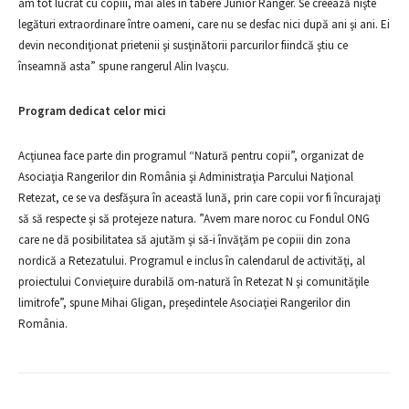
am tot lucrat cu copiii, mai ales în tabere Junior Ranger. Se creează nişte
legături extraordinare între oameni, care nu se desfac nici după ani şi ani. Ei
devin necondiţionat prietenii şi susţinătorii parcurilor fiindcă ştiu ce
înseamnă asta” spune rangerul Alin Ivaşcu.
Program dedicat celor mici
Acţiunea face parte din programul “Natură pentru copii”, organizat de
Asociaţia Rangerilor din România şi Administraţia Parcului Naţional
Retezat, ce se va desfăşura în această lună, prin care copii vor fi încurajaţi
să să respecte şi să protejeze natura. ”Avem mare noroc cu Fondul ONG
care ne dă posibilitatea să ajutăm şi să-i învăţăm pe copiii din zona
nordică a Retezatului. Programul e inclus în calendarul de activităţi, al
proiectului Convieţuire durabilă om-natură în Retezat N şi comunităţile
limitrofe”, spune Mihai Gligan, preşedintele Asociaţiei Rangerilor din
România.