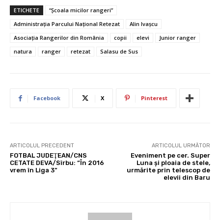
ETICHETE
“Şcoala micilor rangeri”
Administraţia Parcului Naţional Retezat
Alin Ivaşcu
Asociația Rangerilor din România
copii
elevi
Junior ranger
natura
ranger
retezat
Salasu de Sus
Facebook
X
Pinterest
ARTICOLUL PRECEDENT
ARTICOLUL URMĂTOR
FOTBAL JUDEŢEAN/CNS
Eveniment pe cer. Super
CETATE DEVA/Sîrbu: “În 2016
Luna şi ploaia de stele,
vrem în Liga 3”
urmărite prin telescop de
elevii din Baru