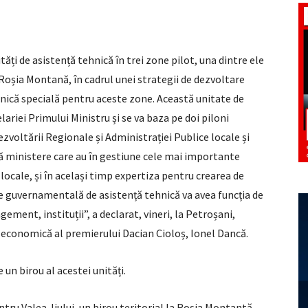
tăți de asistență tehnică în trei zone pilot, una dintre ele
la Roșia Montană, în cadrul unei strategii de dezvoltare
nică specială pentru aceste zone. Această unitate de
lariei Primului Ministru și se va baza pe doi piloni
zvoltării Regionale și Administrației Publice locale și
ă ministere care au în gestiune cele mai importante
ocale, și în același timp expertiza pentru crearea de
te guvernamentală de asistență tehnică va avea funcția de
ment, instituții”, a declarat, vineri, la Petroșani,
e economică al premierului Dacian Cioloș, Ionel Dancă.
 un birou al acestei unități.
ntru Valea Jiului, un birou teritorial la Roșia Montantă