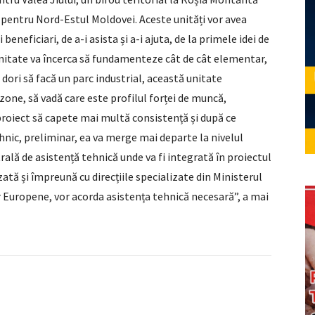
i pentru Nord-Estul Moldovei. Aceste unități vor avea
beneficiari, de a-i asista și a-i ajuta, de la primele idei de
nitate va încerca să fundamenteze cât de cât elementar,
dori să facă un parc industrial, această unitate
 zone, să vadă care este profilul forței de muncă,
 proiect să capete mai multă consistență și după ce
hnic, preliminar, ea va merge mai departe la nivelul
rală de asistență tehnică unde va fi integrată în proiectul
zată și împreună cu direcțiile specializate din Ministerul
r Europene, vor acorda asistența tehnică necesară”, a mai