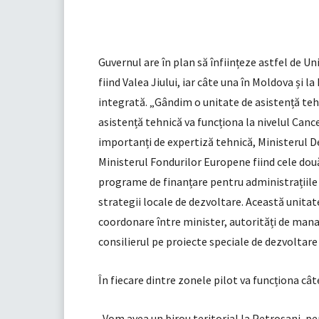
Guvernul are în plan să înființeze astfel de Uni
fiind Valea Jiului, iar câte una în Moldova și 
integrată. „Gândim o unitate de asistență teh
asistență tehnică va funcționa la nivelul Cance
importanți de expertiză tehnică, Ministerul De
Ministerul Fondurilor Europene fiind cele dou
programe de finanțare pentru administrațiile l
strategii locale de dezvoltare. Această unita
coordonare între minister, autorități de manage
consilierul pe proiecte speciale de dezvoltar
În fiecare dintre zonele pilot va funcționa câte
„Vom avea un birou teritorial la Petroșani, pe