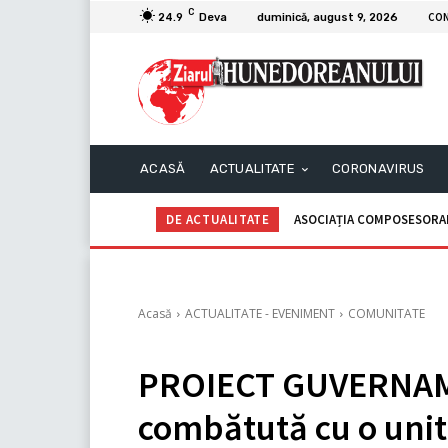
C
CO
24.9
Deva
duminică, august 9, 2026
ACASĂ
ACTUALITATE
CORONAVIRUS
DE ACTUALITATE
ASOCIAȚIA COMPOSESORALĂ G
C.I.I. GOGOAŞĂ Adrian – An
Acasă
ACTUALITATE - EVENIMENT
COMUNITATE
PROIECT GUVERNAME
combătută cu o unit