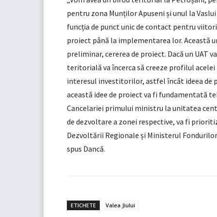
pentru zona Munților Apuseni și unul la Vaslu
funcția de punct unic de contact pentru viitorii 
proiect până la implementarea lor. Această u
preliminar, cererea de proiect. Dacă un UAT va 
teritorială va încerca să creeze profilul acelei
interesul investitorilor, astfel încât ideea de
această idee de proiect va fi fundamentată te
Cancelariei primului ministru la unitatea cent
de dezvoltare a zonei respective, va fi prioriti
Dezvoltării Regionale și Ministerul Fondurilo
spus Dancă.
ETICHETE
Valea Jiului