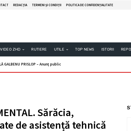
NTACT
REDACŢIA
TERMENI ȘI CONDIȚII
POLITICA DE CONFIDENȚIALITATE
VIDEO ZHD
RUTIERE
UTILE
TOP NEWS
ISTORII
REPO
ALBENU PRISLOP – Anunţ public
unţ licitaţie
S
NTAL. Sărăcia,
ate de asistență tehnică