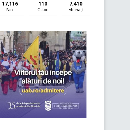
17,116
110
7,410
Fani
Cititori
Abonați