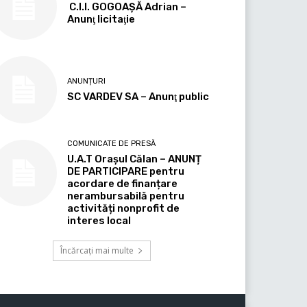
C.I.I. GOGOAŞĂ Adrian –
Anunţ licitaţie
ANUNȚURI
SC VARDEV SA – Anunţ public
COMUNICATE DE PRESĂ
U.A.T Orașul Călan – ANUNȚ
DE PARTICIPARE pentru
acordare de finanțare
nerambursabilă pentru
activități nonprofit de
interes local
Încărcați mai multe