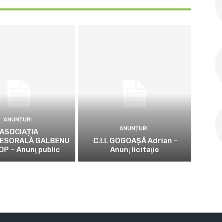
ANUNȚURI
ANUNȚURI
ASOCIAȚIA
ESORALĂ GALBENU
C.I.I. GOGOAŞĂ Adrian –
OP – Anunţ public
Anunţ licitaţie