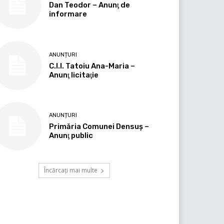
Dan Teodor – Anunţ de
informare
ANUNȚURI
C.I.I. Tatoiu Ana-Maria –
Anunţ licitaţie
ANUNȚURI
Primăria Comunei Densuş –
Anunţ public
Încărcați mai multe