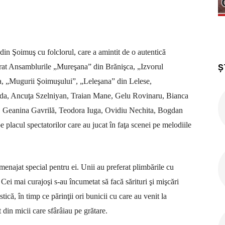
din Şoimuş cu folclorul, care a amintit de o autentică
Ș
ărat Ansamblurile „Mureşana” din Brănişca, „Izvorul
a, „Mugurii Şoimuşului”, „Leleşana” din Lelese,
agda, Ancuţa Szelniyan, Traian Mane, Gelu Rovinaru, Bianca
, Geanina Gavrilă, Teodora Iuga, Ovidiu Nechita, Bogdan
placul spectatorilor care au jucat în faţa scenei pe melodiile
 amenajat special pentru ei. Unii au preferat plimbările cu
. Cei mai curajoşi s-au încumetat să facă sărituri şi mişcări
tică, în timp ce părinţii ori bunicii cu care au venit la
 din micii care sfârâiau pe grătare.