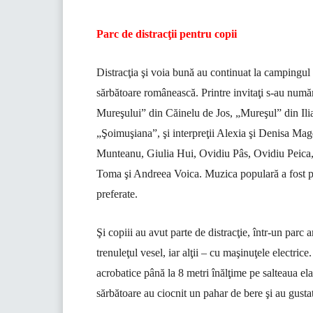
Parc de distracţii pentru copii
Distracţia şi voia bună au continuat la campingul 
sărbătoare românească. Printre invitaţi s-au num
Mureşului” din Căinelu de Jos, „Mureşul” din Ili
„Şoimuşiana”, şi interpreţii Alexia şi Denisa M
Munteanu, Giulia Hui, Ovidiu Pâs, Ovidiu Peica
Toma şi Andreea Voica. Muzica populară a fost pe 
preferate.
Şi copiii au avut parte de distracţie, într-un parc
trenuleţul vesel, iar alţii – cu maşinuţele electrice
acrobatice până la 8 metri înălţime pe salteaua elas
sărbătoare au ciocnit un pahar de bere şi au gustat