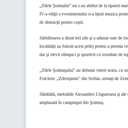
„
Zilele Şoimului” nu s-au abătut de la tiparul mani
IV-a ediţii a evenimentului n-a lipsit muzica pentru
de distracţii pentru copii.
Sărbătoarea a durat trei zile şi a adunat sute de l
localităţii au folosit acest prilej pentru a premia v
dar şi elevii olimpici şi sportivii cu rezultate de to
„
Zilele Şoimuşului” au debutat vineri seara, cu 
Folcloric „Zdrenjanin” din Serbia, urmaţi de 
Sâmbătă, melodiile Alexandrei Ungureanu şi ale 
amplasată în campingul din Şoimuş.