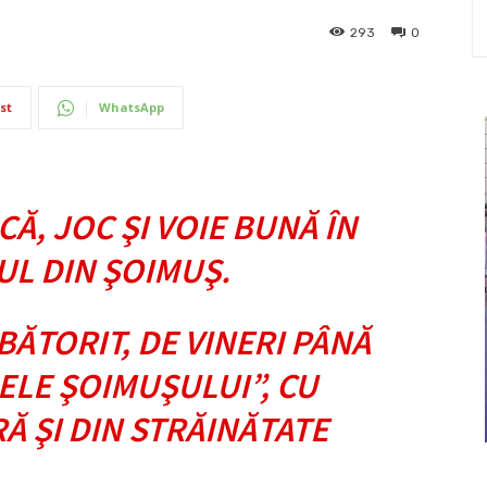
293
0
st
WhatsApp
CĂ, JOC ŞI VOIE BUNĂ ÎN
L DIN ŞOIMUŞ.
BĂTORIT, DE VINERI PÂNĂ
ELE ŞOIMUŞULUI”, CU
RĂ ŞI DIN STRĂINĂTATE