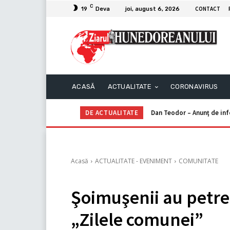
C
CONTACT
19
Deva
joi, august 6, 2026
ACASĂ
ACTUALITATE
CORONAVIRUS
DE ACTUALITATE
Dan Teodor – Anunţ de in
Acasă
ACTUALITATE - EVENIMENT
COMUNITATE
Şoimuşenii au petre
„Zilele comunei”