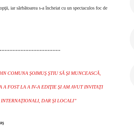
pţii, iar sărbătoarea s-a încheiat cu un spectaculos foc de
…………………………………
DIN COMUNA ŞOIMUŞ ŞTIU SĂ ŞI MUNCEASCĂ,
A FOST LA A IV-A EDIŢIE ŞI AM AVUT INVITAŢI
 INTERNAŢIONALI, DAR ŞI LOCALI”
uş