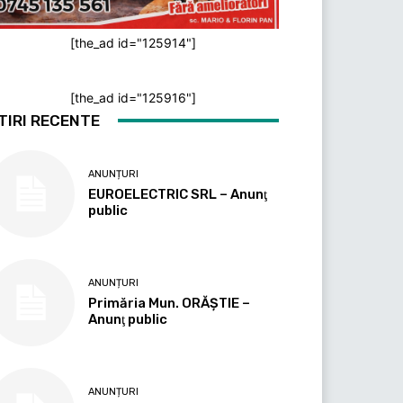
[the_ad id="125914"]
[the_ad id="125916"]
TIRI RECENTE
ANUNȚURI
EUROELECTRIC SRL – Anunţ
public
ANUNȚURI
Primăria Mun. ORĂȘTIE –
Anunţ public
ANUNȚURI