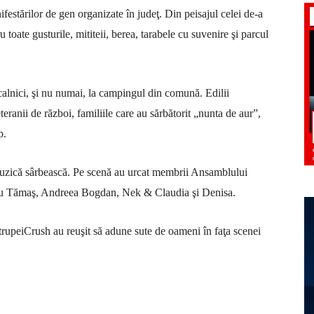
festărilor de gen organizate în judeţ. Din peisajul celei de-a
 toate gusturile, mititeii, berea, tarabele cu suvenire şi parcul
ocalnici, şi nu numai, la campingul din comună. Edilii
eteranii de război, familiile care au sărbătorit „nunta de aur”,
p.
muzică sârbească. Pe scenă au urcat membrii Ansamblului
Zenu Tămaş, Andreea Bogdan, Nek
&
Claudia şi Denisa.
trupei
Crush au reuşit să adune sute de oameni în faţa scenei