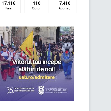
17,116
110
7,410
Fani
Cititori
Abonați