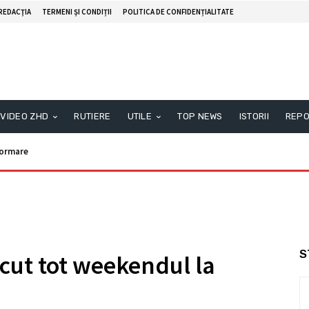
REDACŢIA
TERMENI ȘI CONDIȚII
POLITICA DE CONFIDENȚIALITATE
VIDEO ZHD
RUTIERE
UTILE
TOP NEWS
ISTORII
REPO
formare
S
cut tot weekendul la