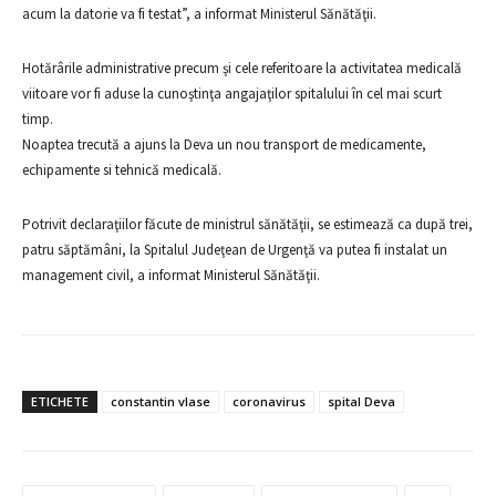
acum la datorie va fi testat”, a informat Ministerul Sănătăţii.
Hotărârile administrative precum şi cele referitoare la activitatea medicală
viitoare vor fi aduse la cunoştinţa angajaţilor spitalului în cel mai scurt
timp.
Noaptea trecută a ajuns la Deva un nou transport de medicamente,
echipamente si tehnică medicală.
Potrivit declaraţiilor făcute de ministrul sănătăţii, se estimează ca după trei,
patru săptămâni, la Spitalul Judeţean de Urgenţă va putea fi instalat un
management civil, a informat Ministerul Sănătăţii.
ETICHETE
constantin vlase
coronavirus
spital Deva