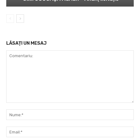
LĂSAȚI UN MESAJ
Comentariu:
Nu
Ema