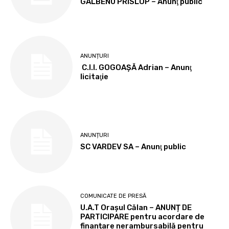
GALBENU PRISLOP – Anunţ public
ANUNȚURI
C.I.I. GOGOAŞĂ Adrian – Anunţ
licitaţie
ANUNȚURI
SC VARDEV SA – Anunţ public
COMUNICATE DE PRESĂ
U.A.T Orașul Călan – ANUNȚ DE
PARTICIPARE pentru acordare de
finanțare nerambursabilă pentru