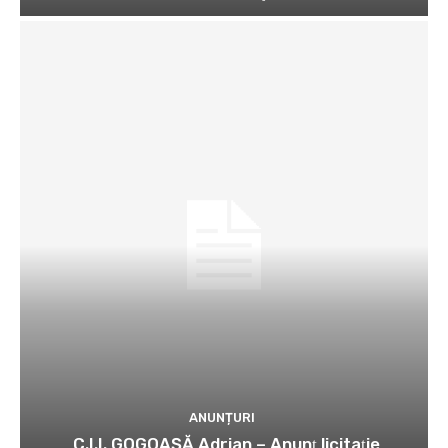
ANUNȚURI
C.I.I. GOGOAŞĂ Adrian – Anunţ licitaţie