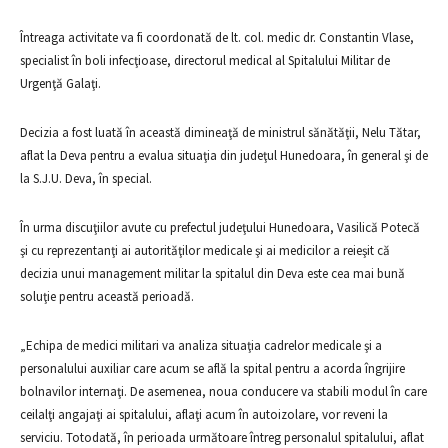
Întreaga activitate va fi coordonată de lt. col. medic dr. Constantin Vlase,
specialist în boli infecţioase, directorul medical al Spitalului Militar de
Urgenţă Galaţi.
Decizia a fost luată în această dimineaţă de ministrul sănătăţii, Nelu Tătar,
aflat la Deva pentru a evalua situaţia din judeţul Hunedoara, în general şi de
la S.J.U. Deva, în special.
În urma discuţiilor avute cu prefectul judeţului Hunedoara, Vasilică Potecă
şi cu reprezentanţi ai autorităţilor medicale şi ai medicilor a reieşit că
decizia unui management militar la spitalul din Deva este cea mai bună
soluţie pentru această perioadă.
„Echipa de medici militari va analiza situaţia cadrelor medicale şi a
personalului auxiliar care acum se află la spital pentru a acorda îngrijire
bolnavilor internaţi. De asemenea, noua conducere va stabili modul în care
ceilalţi angajaţi ai spitalului, aflaţi acum în autoizolare, vor reveni la
serviciu. Totodată, în perioada următoare întreg personalul spitalului, aflat