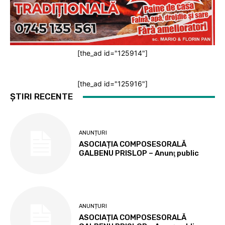
[the_ad id="125914"]
[the_ad id="125916"]
ȘTIRI RECENTE
ANUNȚURI
ASOCIAȚIA COMPOSESORALĂ
GALBENU PRISLOP – Anunţ public
ANUNȚURI
ASOCIAȚIA COMPOSESORALĂ