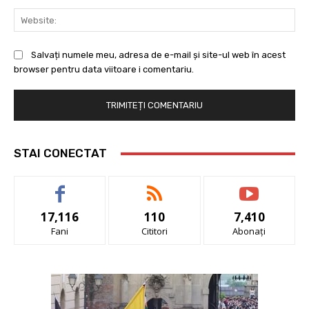
Web
Salvați numele meu, adresa de e-mail și site-ul web în acest
browser pentru data viitoare i comentariu.
STAI CONECTAT
17,116
110
7,410
Fani
Cititori
Abonați