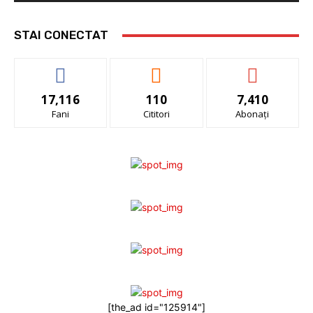
STAI CONECTAT
17,116
110
7,410
Fani
Cititori
Abonați
[the_ad id="125914"]