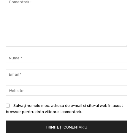
Comentariu:
Nu
Ema
Web
Salvați numele meu, adresa de e-mail și site-ul web în acest
browser pentru data viitoare i comentariu.