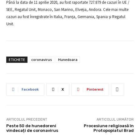
Până la data de 11 aprilie 2020, au fost raportate
727.879
de cazuri în UE /
SEE, Regatul Unit, Monaco, San Marino, Elveția, Andora. Cele mai multe
cazuri au fost înregistrate în Italia, Franţa, Germania, Spania și Regatul
Unit.
ETICHETE
coronavirus
Hunedoara
Facebook
X
Pinterest
ARTICOLUL PRECEDENT
ARTICOLUL URMĂTOR
Peste 50 de hunedoreni
Procesiune religioasă în
vindecați de coronavirus
Protopopiatul Brad