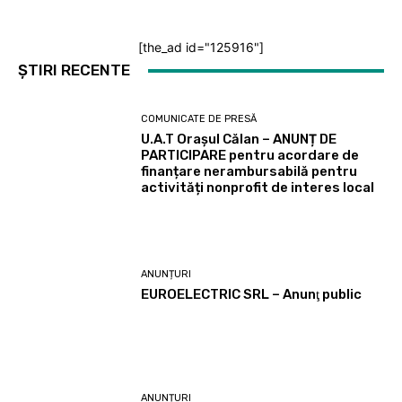
[the_ad id="125916"]
ȘTIRI RECENTE
COMUNICATE DE PRESĂ
U.A.T Orașul Călan – ANUNȚ DE
PARTICIPARE pentru acordare de
finanțare nerambursabilă pentru
activități nonprofit de interes local
ANUNȚURI
EUROELECTRIC SRL – Anunţ public
ANUNȚURI