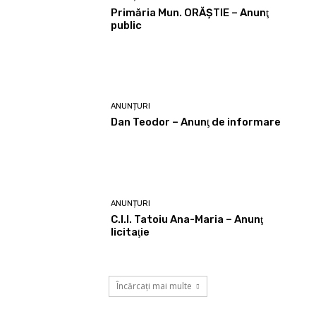
Primăria Mun. ORĂȘTIE – Anunţ
public
ANUNȚURI
Dan Teodor – Anunţ de informare
ANUNȚURI
C.I.I. Tatoiu Ana-Maria – Anunţ
licitaţie
Încărcați mai multe