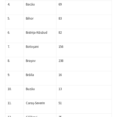
4.
Bacău
69
5.
Bihor
83
6.
Bistrița-Năsăud
82
7.
Botoșani
156
8.
Brașov
238
9.
Brăila
16
10.
Buzău
13
11.
Caraș-Severin
51