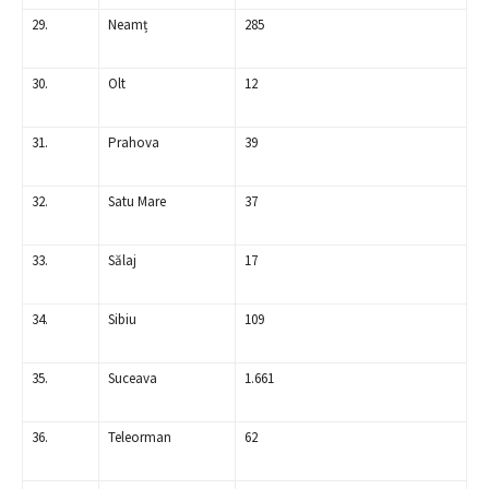
29.
Neamț
285
30.
Olt
12
31.
Prahova
39
32.
Satu Mare
37
33.
Sălaj
17
34.
Sibiu
109
35.
Suceava
1.661
36.
Teleorman
62