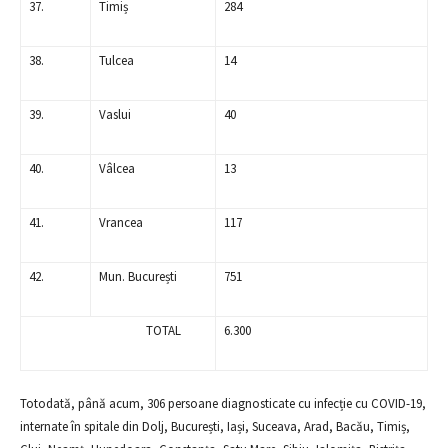
37.
Timiș
284
38.
Tulcea
14
39.
Vaslui
40
40.
Vâlcea
13
41.
Vrancea
117
42.
Mun. București
751
TOTAL
6.300
Totodată, până acum, 306 persoane diagnosticate cu infecție cu COVID-19,
internate în spitale din Dolj, București, Iași, Suceava, Arad, Bacău, Timiș,