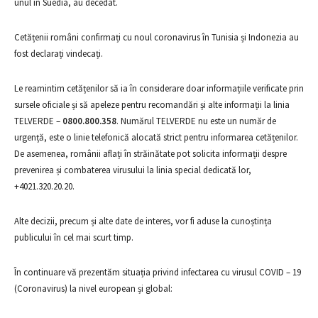
unul în Suedia, au decedat.
Cetățenii români confirmați cu noul coronavirus în Tunisia și Indonezia au
fost declarați vindecați.
Le reamintim cetățenilor să ia în considerare doar informațiile verificate prin
sursele oficiale și să apeleze pentru recomandări și alte informații la linia
TELVERDE –
0800.800.358
. Numărul TELVERDE nu este un număr de
urgență, este o linie telefonică alocată strict pentru informarea cetățenilor.
De asemenea, românii aflați în străinătate pot solicita informații despre
prevenirea și combaterea virusului la linia special dedicată lor,
+4021.320.20.20.
Alte decizii, precum și alte date de interes, vor fi aduse la cunoștința
publicului în cel mai scurt timp.
În continuare vă prezentăm situația privind infectarea cu virusul COVID – 19
(Coronavirus) la nivel european și global: