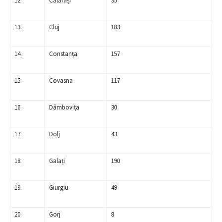
12.
Călărași
35
13.
Cluj
183
14.
Constanța
157
15.
Covasna
117
16.
Dâmbovița
30
17.
Dolj
43
18.
Galați
190
19.
Giurgiu
49
20.
Gorj
8