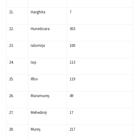
21.
Harghita
7
22.
Hunedoara
303
23.
Ialomița
100
24.
Iași
113
25.
Ilfov
119
26.
Maramureș
49
27.
Mehedinți
17
28.
Mureș
217