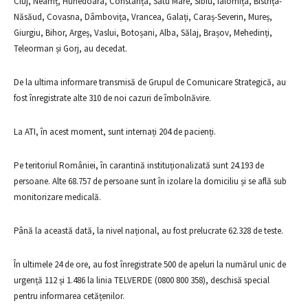
Cluj, Neamț, Hunedoara, Constanța, Satu Mare, Sibiu, Ialomița, Bistrița-
Năsăud, Covasna, Dâmbovița, Vrancea, Galați, Caraș-Severin, Mureș,
Giurgiu, Bihor, Argeș, Vaslui, Botoșani, Alba, Sălaj, Brașov, Mehedinți,
Teleorman și Gorj, au decedat.
De la ultima informare transmisă de Grupul de Comunicare Strategică, au
fost înregistrate alte 310 de noi cazuri de îmbolnăvire.
La ATI, în acest moment, sunt internați 204 de pacienți.
Pe teritoriul României, în carantină instituționalizată sunt 24.193 de
persoane. Alte 68.757 de persoane sunt în izolare la domiciliu și se află sub
monitorizare medicală.
Până la această dată, la nivel național, au fost prelucrate 62.328 de teste.
În ultimele 24 de ore, au fost înregistrate 500 de apeluri la numărul unic de
urgență 112 și 1.486 la linia TELVERDE (0800 800 358), deschisă special
pentru informarea cetățenilor.