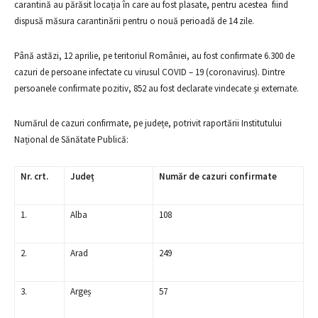
carantină au părăsit locația în care au fost plasate, pentru acestea
fiind
dispusă măsura carantinării pentru o nouă perioadă de 14 zile.
Până astăzi, 12 aprilie, pe teritoriul României, au fost confirmate 6.300 de
cazuri de persoane infectate cu virusul COVID – 19 (coronavirus). Dintre
persoanele confirmate pozitiv, 852 au fost declarate vindecate și externate.
Numărul de cazuri confirmate, pe județe, potrivit raportării Institutului
Național de Sănătate Publică:
Nr. crt.
Județ
Număr de cazuri confirmate
1.
Alba
108
2.
Arad
249
3.
Argeș
57