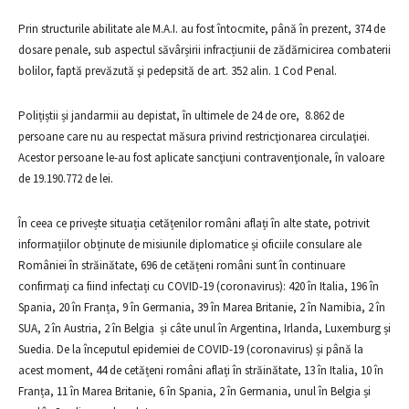
Prin structurile abilitate ale M.A.I. au fost întocmite, până în prezent, 374 de
dosare penale, sub aspectul săvârșirii infracțiunii de zădărnicirea combaterii
bolilor, faptă prevăzută şi pedepsită de art. 352 alin. 1 Cod Penal.
Polițiștii și jandarmii au depistat, în ultimele de 24 de ore,
8.862 de
persoane care nu au respectat măsura privind restricţionarea circulaţiei.
Acestor persoane le-au fost aplicate sancţiuni contravenţionale, în valoare
de 19.190.772 de lei.
În ceea ce privește situația cetățenilor români aflați în alte state, potrivit
informațiilor obținute de misiunile diplomatice și oficiile consulare ale
României în străinătate, 696 de cetățeni români sunt în continuare
confirmați ca fiind infectați cu COVID-19 (coronavirus): 420 în Italia, 196 în
Spania, 20 în Franța, 9 în Germania, 39 în Marea Britanie, 2 în Namibia, 2 în
SUA, 2 în Austria, 2 în Belgia
și câte unul în Argentina, Irlanda, Luxemburg și
Suedia.
De la începutul epidemiei de COVID-19 (coronavirus) și până la
acest moment, 44 de cetățeni români aflați în străinătate, 13 în Italia, 10 în
Franța, 11 în Marea Britanie, 6 în Spania, 2 în Germania, unul în Belgia și