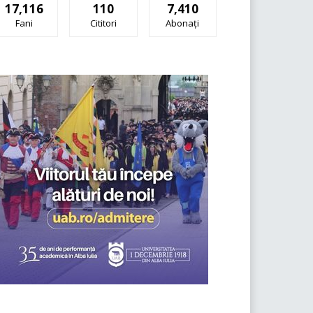
17,116
110
7,410
Fani
Cititori
Abonați