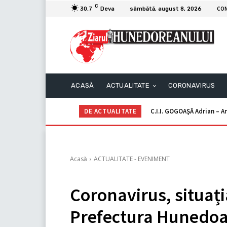
C
CO
30.7
Deva
sâmbătă, august 8, 2026
ACASĂ
ACTUALITATE
CORONAVIRUS
DE ACTUALITATE
C.I.I. GOGOAŞĂ Adrian – An
Acasă
ACTUALITATE - EVENIMENT
Coronavirus, situați
Prefectura Hunedo