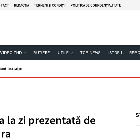
NTACT
REDACŢIA
TERMENI ȘI CONDIȚII
POLITICA DE CONFIDENȚIALITATE
VIDEO ZHD
RUTIERE
UTILE
TOP NEWS
ISTORII
REPO
unţ licitaţie
S
a la zi prezentată de
ara