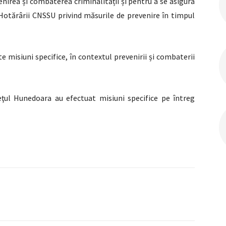
enirea și combaterea criminalității și pentru a se asigura
e Hotărârii CNSSU privind măsurile de prevenire în timpul
te misiuni specifice, în contextul prevenirii și combaterii
eţul Hunedoara au efectuat misiuni specifice pe întreg