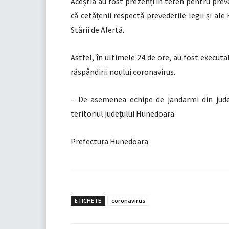
Aceștia au fost prezenți în teren pentru prev
că cetățenii respectă prevederile legii şi al
Stării de Alertă.
Astfel, în ultimele 24 de ore, au fost executa
răspândirii noului coronavirus.
– De asemenea echipe d
e jandarmi din jud
teritoriul judeţului Hunedoara.
Prefectura Hunedoara
ETICHETE
coronavirus