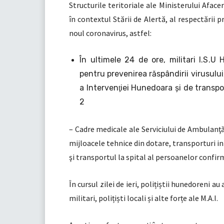
Structurile teritoriale ale Ministerului Afac
în contextul Stării de Alertă, al respectării pr
noul coronavirus, astfel:
În ultimele 24 de ore, militari I.S.
pentru prevenirea răspândirii virusul
a Intervenţiei Hunedoara și de transp
2
– Cadre medicale ale Serviciului de Ambulanţă
mijloacele tehnice din dotare, transporturi i
şi transportul la spital al persoanelor confir
În cursul zilei de ieri, polițiștii hunedoreni a
militari, polițiști locali și alte forțe ale M.A.I.