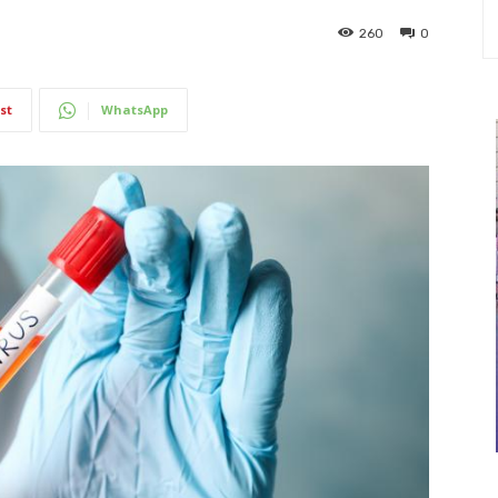
260
0
st
WhatsApp