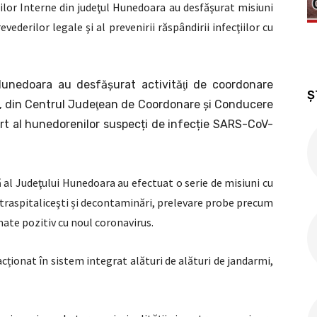
erilor Interne din judeţul Hunedoara au desfăşurat misiuni
evederilor legale şi al prevenirii răspândirii infecţiilor cu
U Hunedoara au desfăşurat activităţi de coordonare
Ș
ui, din Centrul Judeţean de Coordonare şi Conducere
ort al hunedorenilor suspecți de infecție SARS-CoV-
 al Judeţului Hunedoara au efectuat o serie de misiuni cu
ntraspitaliceşti și decontaminări, prelevare probe precum
mate pozitiv cu noul coronavirus.
u acționat în sistem integrat alături de alături de jandarmi,