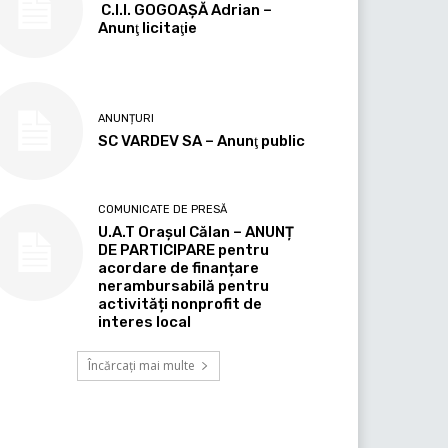
C.I.I. GOGOAŞĂ Adrian –
Anunţ licitaţie
ANUNȚURI
SC VARDEV SA – Anunţ public
COMUNICATE DE PRESĂ
U.A.T Orașul Călan – ANUNȚ
DE PARTICIPARE pentru
acordare de finanțare
nerambursabilă pentru
activități nonprofit de
interes local
Încărcați mai multe