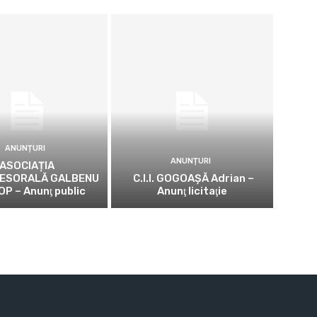
ANUNȚURI
ANUNȚURI
ASOCIAȚIA
ESORALĂ GALBENU
C.I.I. GOGOAŞĂ Adrian –
OP – Anunţ public
Anunţ licitaţie