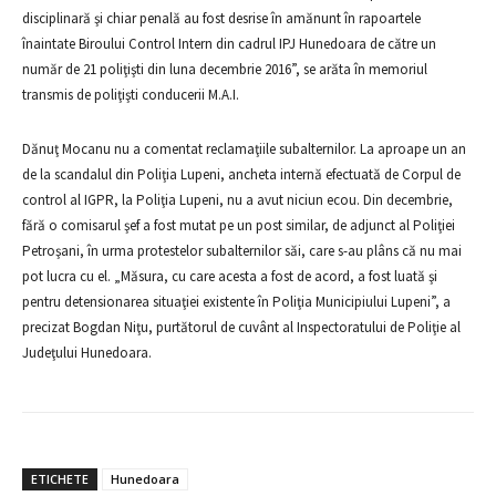
disciplinară şi chiar penală au fost desrise în amănunt în rapoartele
înaintate Biroului Control Intern din cadrul IPJ Hunedoara de către un
număr de 21 poliţişti din luna decembrie 2016”, se arăta în memoriul
transmis de poliţişti conducerii M.A.I.
Dănuţ Mocanu nu a comentat reclamaţiile subalternilor. La aproape un an
de la scandalul din Poliţia Lupeni, ancheta internă efectuată de Corpul de
control al IGPR, la Poliţia Lupeni, nu a avut niciun ecou. Din decembrie,
fără o comisarul şef a fost mutat pe un post similar, de adjunct al Poliţiei
Petroşani, în urma protestelor subalternilor săi, care s-au plâns că nu mai
pot lucra cu el. „Măsura, cu care acesta a fost de acord, a fost luată şi
pentru detensionarea situaţiei existente în Poliţia Municipiului Lupeni”, a
precizat Bogdan Niţu, purtătorul de cuvânt al Inspectoratului de Poliţie al
Judeţului Hunedoara.
ETICHETE
Hunedoara