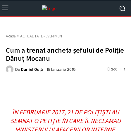
Acasă
ACTUALITATE - EVENIMENT
Cum a trenat ancheta șefului de Poliție
Dănuț Mocanu
De
Daniel Guţă
260
1
15 Ianuarie 2018
Facebook
X
Pinterest
Whats
ÎN FEBRUARIE 2017, 21 DE POLIŢIŞTI AU
SEMNAT O PETIŢIE ÎN CARE ÎL RECLAMAU
MINISTERULUI AFACERILOR INTERNE,