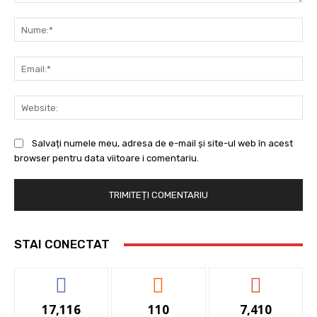
Comentariu:
Nu
Ema
Web
Salvați numele meu, adresa de e-mail și site-ul web în acest
browser pentru data viitoare i comentariu.
STAI CONECTAT
17,116
110
7,410