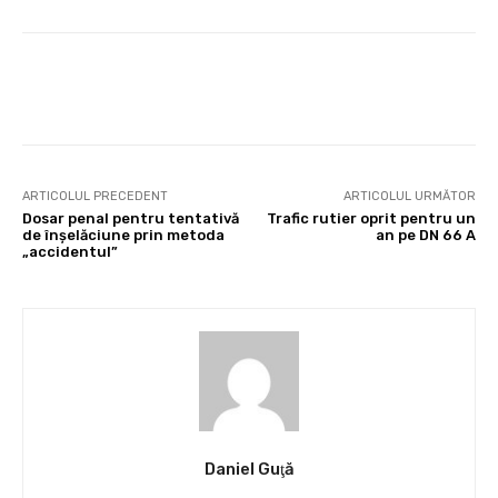
Facebook
X
Pinterest
Whats
ARTICOLUL PRECEDENT
ARTICOLUL URMĂTOR
Dosar penal pentru tentativă
Trafic rutier oprit pentru un
de înşelăciune prin metoda
an pe DN 66 A
„accidentul”
Daniel Guţă