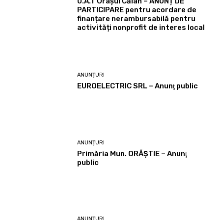
U.A.T Orașul Călan – ANUNȚ DE
PARTICIPARE pentru acordare de
finanțare nerambursabilă pentru
activități nonprofit de interes local
ANUNȚURI
EUROELECTRIC SRL – Anunţ public
ANUNȚURI
Primăria Mun. ORĂȘTIE – Anunţ
public
ANUNȚURI