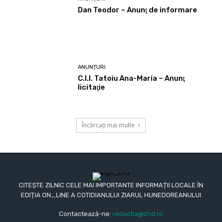
Dan Teodor – Anunţ de informare
ANUNȚURI
C.I.I. Tatoiu Ana-Maria – Anunţ
licitaţie
Încărcați mai multe
CITEȘTE ZILNIC CELE MAI IMPORTANTE INFORMAȚII LOCALE ÎN
EDIȚIA ON_LINE A COTIDIANULUI ZIARUL HUNEDOREANULUI
Contactează-ne:
redactia@zhd.ro