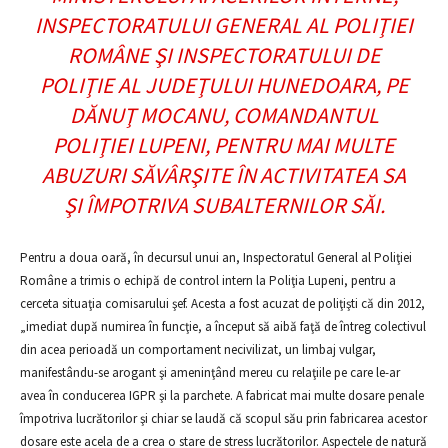
INSPECTORATULUI GENERAL AL POLIŢIEI
ROMÂNE ŞI INSPECTORATULUI DE
POLIŢIE AL JUDEŢULUI HUNEDOARA, PE
DĂNUŢ MOCANU, COMANDANTUL
POLIŢIEI LUPENI, PENTRU MAI MULTE
ABUZURI SĂVÂRŞITE ÎN ACTIVITATEA SA
ŞI ÎMPOTRIVA SUBALTERNILOR SĂI.
Pentru a doua oară, în decursul unui an, Inspectoratul General al Poliţiei
Române a trimis o echipă de control intern la Poliţia Lupeni, pentru a
cerceta situaţia comisarului şef. Acesta a fost acuzat de poliţişti că din 2012,
„imediat după numirea în funcţie, a început să aibă faţă de întreg colectivul
din acea perioadă un comportament necivilizat, un limbaj vulgar,
manifestându-se arogant şi ameninţând mereu cu relaţiile pe care le-ar
avea în conducerea IGPR şi la parchete. A fabricat mai multe dosare penale
împotriva lucrătorilor şi chiar se laudă că scopul său prin fabricarea acestor
dosare este acela de a crea o stare de stress lucrătorilor. Aspectele de natură