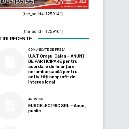
[the_ad id="125914"]
[the_ad id="125916"]
TIRI RECENTE
COMUNICATE DE PRESĂ
U.A.T Orașul Călan – ANUNȚ
DE PARTICIPARE pentru
acordare de finanțare
nerambursabilă pentru
activități nonprofit de
interes local
ANUNȚURI
EUROELECTRIC SRL – Anunţ
public