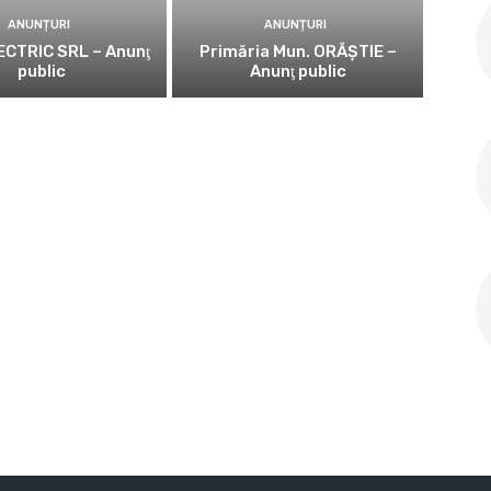
ANUNȚURI
ANUNȚURI
CTRIC SRL – Anunţ
Primăria Mun. ORĂȘTIE –
public
Anunţ public