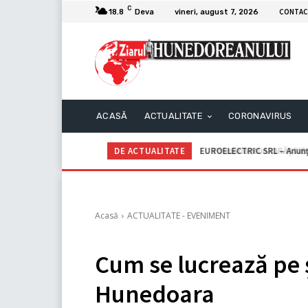
C
CONTAC
18.8
Deva
vineri, august 7, 2026
ACASĂ
ACTUALITATE
CORONAVIRUS
DE ACTUALITATE
Primăria Mun. ORĂȘTIE – A
Acasă
ACTUALITATE - EVENIMENT
Cum se lucrează pe 
Hunedoara