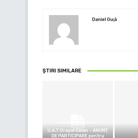
Daniel Guţă
ȘTIRI SIMILARE
COMUNICATE DE PRESĂ
U.A.T Orașul Călan – ANUNȚ
DE PARTICIPARE pentru