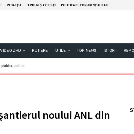
T
REDACŢIA
TERMENI ȘI CONDIȚII
POLITICA DE CONFIDENȚIALITATE
VIDEO ZHD
RUTIERE
UTILE
TOP NEWS
ISTORII
REPO
nunţ public
S
șantierul noului ANL din