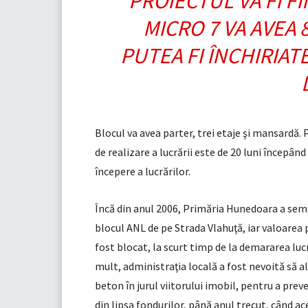
PROIECTUL VA FI F
MICRO 7 VA AVEA 
PUTEA FI ÎNCHIRIAT
Blocul va avea parter, trei etaje şi mansardă.
de realizare a lucrării este de 20 luni începând
începere a lucrărilor.
Încă din anul 2006, Primăria Hunedoara a semna
blocul ANL de pe Strada Vlahuţă, iar valoarea p
fost blocat, la scurt timp de la demararea lucr
mult, administraţia locală a fost nevoită să a
beton în jurul viitorului imobil, pentru a prev
din lipsa fondurilor, până anul trecut, când a