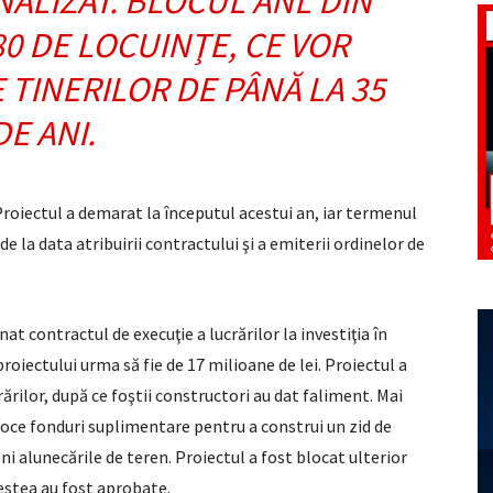
INALIZAT. BLOCUL ANL DIN
80 DE LOCUINŢE, CE VOR
E TINERILOR DE PÂNĂ LA 35
DE ANI.
 Proiectul a demarat la începutul acestui an, iar termenul
 de la data atribuirii contractului şi a emiterii ordinelor de
t contractul de execuţie a lucrărilor la investiţia în
roiectului urma să fie de 17 milioane de lei. Proiectul a
ărilor, după ce foştii constructori au dat faliment. Mai
loce fonduri suplimentare pentru a construi un zid de
eni alunecările de teren. Proiectul a fost blocat ulterior
cestea au fost aprobate.