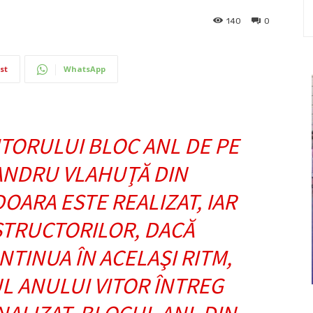
140
0
st
WhatsApp
IITORULUI BLOC ANL DE PE
ANDRU VLAHUŢĂ DIN
ARA ESTE REALIZAT, IAR
STRUCTORILOR, DACĂ
NTINUA ÎN ACELAŞI RITM,
L ANULUI VITOR ÎNTREG