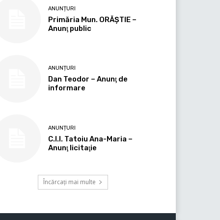
ANUNȚURI
Primăria Mun. ORĂȘTIE –
Anunţ public
ANUNȚURI
Dan Teodor – Anunţ de
informare
ANUNȚURI
C.I.I. Tatoiu Ana-Maria –
Anunţ licitaţie
Încărcați mai multe