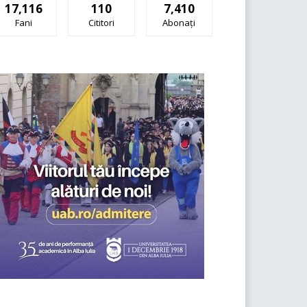
17,116
110
7,410
Fani
Cititori
Abonați