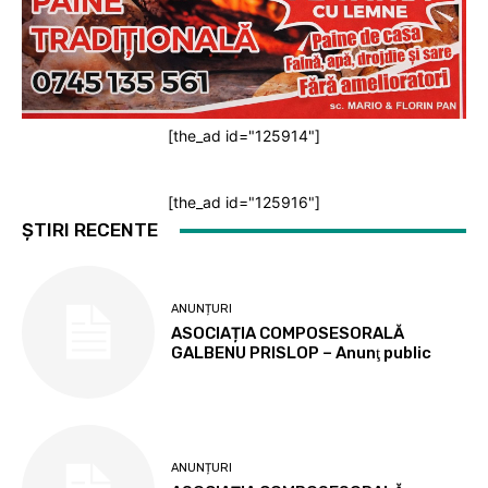
[the_ad id="125914"]
[the_ad id="125916"]
ȘTIRI RECENTE
ANUNȚURI
ASOCIAȚIA COMPOSESORALĂ
GALBENU PRISLOP – Anunţ public
ANUNȚURI