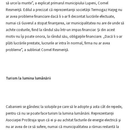
să urce la munte”, a explicat primarul municipiului Lupeni, Cornel
Resmeriţă. Edilul a precizat că reprezentanţii societăţii Termogaz Haţeg nu
ar avea probleme financiare dacă li s-ar fi decontat lucrările efectuate,
numai că Guverul a stopat finanţarea, iar municipalitatea nu are de unde să
achite costurile, fiind la rândul său într-un impas financiar. Şi din acest
motiv nu îşi poate onora, la rândul său, obligaţiile financiare. „Dacă li s-ar
plăti lucrările prestate, lucrurile ar intra în normal, firma nu ar avea
probleme”, a subliniat Cornel Resmeriţă.
Turism la lumina lumânării
Cabanierii se gândesc la soluţiile pe care să le adopte şi asta cât de repede,
pentru că nu se poate face turism la lumina lumânării. Reprezentanţii
Asociaţiei ProStraja spun că ei şi-au achitat facturile de energie electrică şi
nu ar avea de ce să sufere, numai că municipalitatea a rămas restantă la