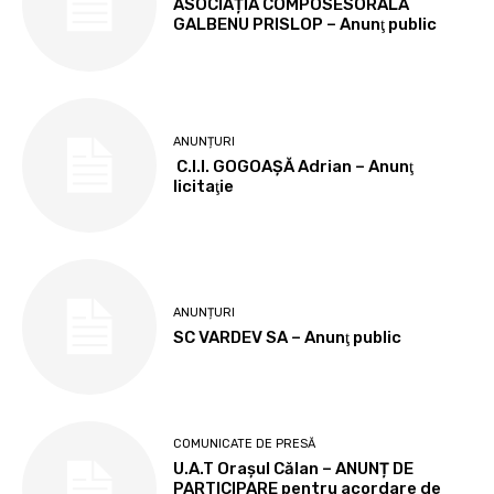
ASOCIAȚIA COMPOSESORALĂ
GALBENU PRISLOP – Anunţ public
ANUNȚURI
C.I.I. GOGOAŞĂ Adrian – Anunţ
licitaţie
ANUNȚURI
SC VARDEV SA – Anunţ public
COMUNICATE DE PRESĂ
U.A.T Orașul Călan – ANUNȚ DE
PARTICIPARE pentru acordare de