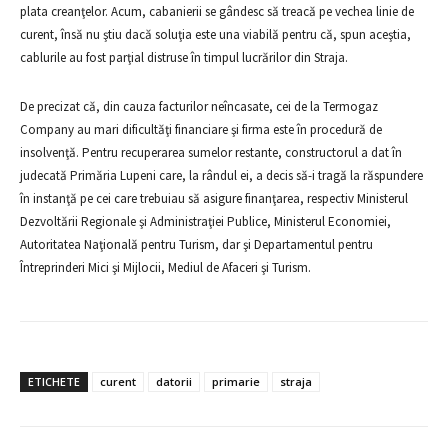
plata creanţelor. Acum, cabanierii se gândesc să treacă pe vechea linie de
curent, însă nu ştiu dacă soluţia este una viabilă pentru că, spun aceştia,
cablurile au fost parţial distruse în timpul lucrărilor din Straja.
De precizat că, din cauza facturilor neîncasate, cei de la Termogaz
Company au mari dificultăţi financiare şi firma este în procedură de
insolvenţă. Pentru recuperarea sumelor restante, constructorul a dat în
judecată Primăria Lupeni care, la rândul ei, a decis să-i tragă la răspundere
în instanţă pe cei care trebuiau să asigure finanţarea, respectiv Ministerul
Dezvoltării Regionale şi Administraţiei Publice, Ministerul Economiei,
Autoritatea Naţională pentru Turism, dar şi Departamentul pentru
Întreprinderi Mici şi Mijlocii, Mediul de Afaceri şi Turism.
ETICHETE
curent
datorii
primarie
straja