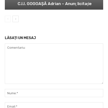
C.I.I. GOGOAŞĂ Adrian – Anunţ licitaţie
LĂSAȚI UN MESAJ
Comentariu:
Nu
Ema