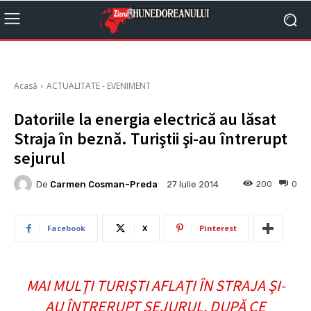
Acasă
ACTUALITATE - EVENIMENT
Datoriile la energia electrică au lăsat
Straja în beznă. Turiştii şi-au întrerupt
sejurul
De
Carmen Cosman-Preda
200
0
27 Iulie 2014
Facebook
X
Pinterest
MAI MULŢI TURIŞTI AFLAŢI ÎN STRAJA ŞI-
AU ÎNTRERUPT SEJURUL, DUPĂ CE