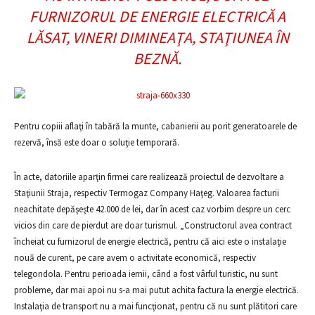
FURNIZORUL DE ENERGIE ELECTRICĂ A
LĂSAT, VINERI DIMINEAŢA, STAŢIUNEA ÎN
BEZNĂ.
Pentru copiii aflaţi în tabără la munte, cabanierii au porit generatoarele de
rezervă, însă este doar o soluţie temporară.
În acte, datoriile aparţin firmei care realizează proiectul de dezvoltare a
Staţiunii Straja, respectiv Termogaz Company Haţeg. Valoarea facturii
neachitate depăşeşte 42.000 de lei, dar în acest caz vorbim despre un cerc
vicios din care de pierdut are doar turismul. „Constructorul avea contract
încheiat cu furnizorul de energie electrică, pentru că aici este o instalaţie
nouă de curent, pe care avem o activitate economică, respectiv
telegondola. Pentru perioada iernii, când a fost vârful turistic, nu sunt
probleme, dar mai apoi nu s-a mai putut achita factura la energie electrică.
Instalaţia de transport nu a mai funcţionat, pentru că nu sunt plătitori care