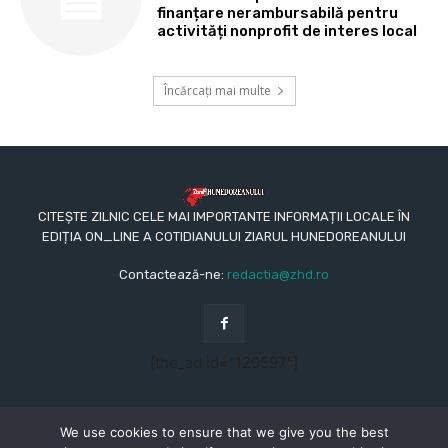
finanțare nerambursabilă pentru
activități nonprofit de interes local
Încărcați mai multe
CITEȘTE ZILNIC CELE MAI IMPORTANTE INFORMAȚII LOCALE ÎN
EDIȚIA ON_LINE A COTIDIANULUI ZIARUL HUNEDOREANULUI
Contactează-ne:
redactia@zhd.ro
[the_ad id="120597"]
We use cookies to ensure that we give you the best