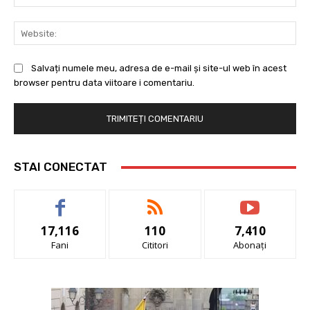
Web
Salvați numele meu, adresa de e-mail și site-ul web în acest
browser pentru data viitoare i comentariu.
STAI CONECTAT
17,116
110
7,410
Fani
Cititori
Abonați