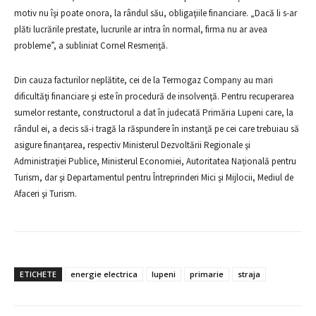
motiv nu îşi poate onora, la rândul său, obligaţiile financiare. „Dacă li s-ar
plăti lucrările prestate, lucrurile ar intra în normal, firma nu ar avea
probleme”, a subliniat Cornel Resmeriţă.
Din cauza facturilor neplătite, cei de la Termogaz Company au mari
dificultăţi financiare şi este în procedură de insolvenţă. Pentru recuperarea
sumelor restante, constructorul a dat în judecată Primăria Lupeni care, la
rândul ei, a decis să-i tragă la răspundere în instanţă pe cei care trebuiau să
asigure finanţarea, respectiv Ministerul Dezvoltării Regionale şi
Administraţiei Publice, Ministerul Economiei, Autoritatea Naţională pentru
Turism, dar şi Departamentul pentru Întreprinderi Mici şi Mijlocii, Mediul de
Afaceri şi Turism.
ETICHETE
energie electrica
lupeni
primarie
straja