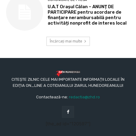
U.A.T Orașul Călan – ANUNȚ DE
PARTICIPARE pentru acordare de
finanțare nerambursabilă pentru
activități nonprofit de interes local
Încărcați mai multe
CITEȘTE ZILNIC CELE MAI IMPORTANTE INFORMAȚII LOCALE ÎN
EDIȚIA ON_LINE A COTIDIANULUI ZIARUL HUNEDOREANULUI
Contactează-ne:
redactia@zhd.ro
[the_ad id="120597"]