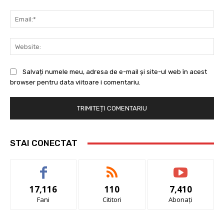
Ema
Web
Salvați numele meu, adresa de e-mail și site-ul web în acest
browser pentru data viitoare i comentariu.
STAI CONECTAT
17,116
110
7,410
Fani
Cititori
Abonați