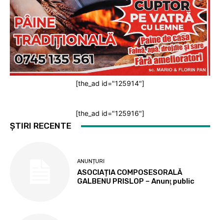
[the_ad id="125914"]
[the_ad id="125916"]
ȘTIRI RECENTE
ANUNȚURI
ASOCIAȚIA COMPOSESORALĂ
GALBENU PRISLOP – Anunţ public