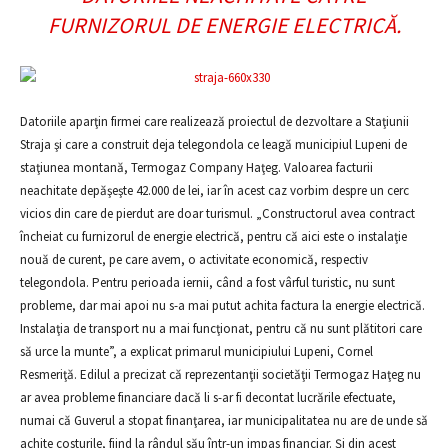
FURNIZORUL DE ENERGIE ELECTRICĂ.
Datoriile aparţin firmei care realizează proiectul de dezvoltare a Staţiunii
Straja şi care a construit deja telegondola ce leagă municipiul Lupeni de
staţiunea montană, Termogaz Company Haţeg. Valoarea facturii
neachitate depăşeşte 42.000 de lei, iar în acest caz vorbim despre un cerc
vicios din care de pierdut are doar turismul. „Constructorul avea contract
încheiat cu furnizorul de energie electrică, pentru că aici este o instalaţie
nouă de curent, pe care avem, o activitate economică, respectiv
telegondola. Pentru perioada iernii, când a fost vârful turistic, nu sunt
probleme, dar mai apoi nu s-a mai putut achita factura la energie electrică.
Instalaţia de transport nu a mai funcţionat, pentru că nu sunt plătitori care
să urce la munte”, a explicat primarul municipiului Lupeni, Cornel
Resmeriţă. Edilul a precizat că reprezentanţii societăţii Termogaz Haţeg nu
ar avea probleme financiare dacă li s-ar fi decontat lucrările efectuate,
numai că Guverul a stopat finanţarea, iar municipalitatea nu are de unde să
achite costurile, fiind la rândul său într-un impas financiar. Şi din acest