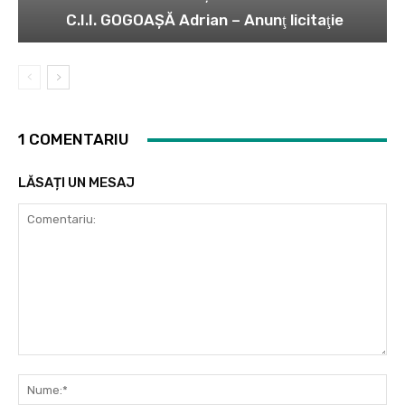
C.I.I. GOGOAŞĂ Adrian – Anunţ licitaţie
1 COMENTARIU
LĂSAȚI UN MESAJ
Comentariu:
Nu