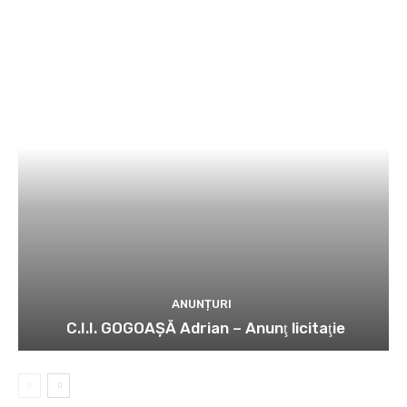
ANUNȚURI
C.I.I. GOGOAŞĂ Adrian – Anunţ licitaţie