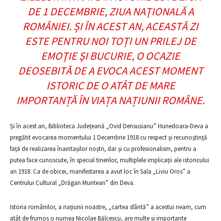
DE 1 DECEMBRIE, ZIUA NAŢIONALĂ A
ROMÂNIEI. ȘI ÎN ACEST AN, ACEASTĂ ZI
ESTE PENTRU NOI TOȚI UN PRILEJ DE
EMOŢIE ŞI BUCURIE, O OCAZIE
DEOSEBITĂ DE A EVOCA ACEST MOMENT
ISTORIC DE O ATÂT DE MARE
IMPORTANȚĂ ÎN VIAȚA NAȚIUNII ROMÂNE.
Și în acest an, Biblioteca Județeană „Ovid Densusianu” Hunedoara-Deva a
pregătit evocarea momentului 1 Decembrie 1918 cu respect și recunoştinţă
față de realizarea înaintașilor noștri, dar și cu profesionalism, pentru a
putea face cunoscute, în special tinerilor, multiplele implicații ale istoricului
an 1918. Ca de obicei, manifestarea a avut loc în Sala „Liviu Oros” a
Centrului Cultural „Drăgan Muntean” din Deva.
Istoria românilor, a națiunii noastre, „cartea sfântă” a acestui neam, cum
atât de frumos o numea Nicolae Bălcescu, are multe și importante