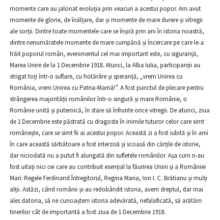
momente care au jalonat evoluția prin veacuri a acestui popor. Am avut
momente de glorie, de înălțare, dar și momente de mare durere și vitregii
ale sorții. Dintre toate momentele care se înșiră prin ani în istoria noastră,
dintre nenumăratele momente de mare cumpănă și încercare pe care le-a
trăit poporul român, evenimentul cel mai important este, cu siguranță,
Marea Unire de la 1 Decembrie 1918. Atunci, la Alba Iulia, participanții au
strigat toți într-o suflare, cu hotărâre și speranță, „vrem Unirea cu
România, vrem Unirea cu Patria-Mamă!”. A fost punctul de plecare pentru
strângerea majorității românilor într-o singură și mare Românie, o
Românie unită și puternică, în stare să înfrunte orice vitregii. De atunci, ziua
de 1 Decembrie este păstrată cu dragoste în inimile tuturor celor care simt
românește, care se simt fii ai acestui popor. Această zi a fost iubită și în anii
în care această sărbătoare a fost interzisă și scoasă din cărțile de istorie,
dar niciodată nu a putut fi alungată din sufletele românilor. Așa cum n-au
fost uitați nici cei care au contribuit esențial la făurirea Unirii și a României
Mari: Regele Ferdinand Întregitorul, Regina Maria, Ion I. C. Brătianu și mulți
alții. Astăzi, când românii și-au redobândit istoria, avem dreptul, dar mai
ales datoria, să ne cunoaștem istoria adevărată, nefalsificată, să arătăm
tinerilor cât de importantă a fost ziua de 1 Decembrie 1918.