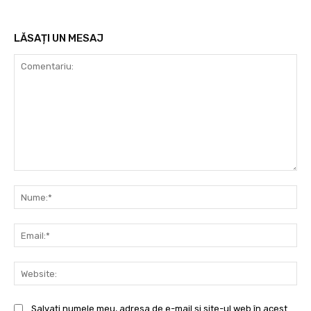
LĂSAȚI UN MESAJ
Comentariu:
Nu
Ema
Web
Salvați numele meu, adresa de e-mail și site-ul web în acest