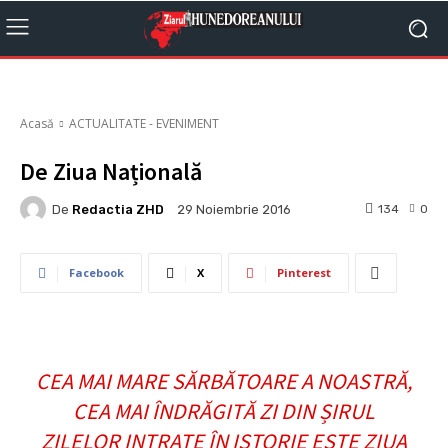
Acasă
ACTUALITATE - EVENIMENT
De Ziua Națională
De
Redactia ZHD
134
0
29 Noiembrie 2016
Facebook
X
Pinterest
CEA MAI MARE SĂRBĂTOARE A NOASTRĂ,
CEA MAI ÎNDRĂGITĂ ZI DIN ȘIRUL
ZILELOR INTRATE ÎN ISTORIE ESTE ZIUA