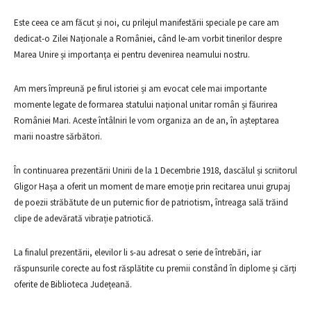
Este ceea ce am făcut și noi, cu prilejul manifestării speciale pe care am
dedicat-o Zilei Naționale a României, când le-am vorbit tinerilor despre
Marea Unire și importanța ei pentru devenirea neamului nostru.
Am mers împreună pe firul istoriei și am evocat cele mai importante
momente legate de formarea statului național unitar român și făurirea
României Mari. Aceste întâlniri le vom organiza an de an, în așteptarea
marii noastre sărbători.
În continuarea prezentării Unirii de la 1 Decembrie 1918, dascălul și scriitorul
Gligor Hașa a oferit un moment de mare emoție prin recitarea unui grupaj
de poezii străbătute de un puternic fior de patriotism, întreaga sală trăind
clipe de adevărată vibrație patriotică.
La finalul prezentării, elevilor li s-au adresat o serie de întrebări, iar
răspunsurile corecte au fost răsplătite cu premii constând în diplome și cărți
oferite de Biblioteca Județeană.