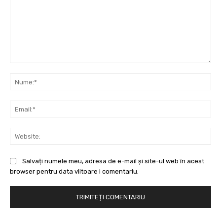
Comentariu:
Nu
Ema
Web
Salvați numele meu, adresa de e-mail și site-ul web în acest
browser pentru data viitoare i comentariu.