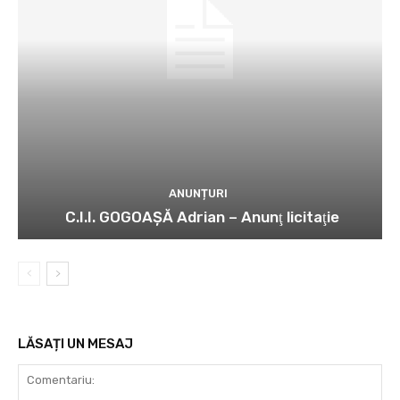
ANUNȚURI
C.I.I. GOGOAŞĂ Adrian – Anunţ licitaţie
LĂSAȚI UN MESAJ