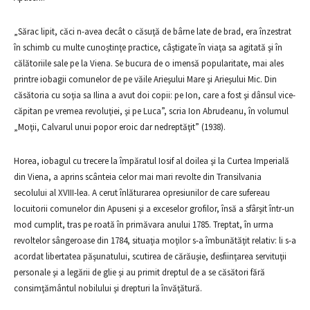
„Sărac lipit, căci n-avea decât o căsuţă de bârne late de brad, era înzestrat
în schimb cu multe cunoştinţe practice, câştigate în viaţa sa agitată şi în
călătoriile sale pe la Viena. Se bucura de o imensă popularitate, mai ales
printre iobagii comunelor de pe văile Arieşului Mare şi Arieşului Mic. Din
căsătoria cu soţia sa Ilina a avut doi copii: pe Ion, care a fost şi dânsul vice-
căpitan pe vremea revoluţiei, şi pe Luca”, scria Ion Abrudeanu, în volumul
„Moţii, Calvarul unui popor eroic dar nedreptăţit” (1938).
Horea, iobagul cu trecere la împăratul Iosif al doilea şi la Curtea Imperială
din Viena, a aprins scânteia celor mai mari revolte din Transilvania
secolului al XVIII-lea. A cerut înlăturarea opresiunilor de care sufereau
locuitorii comunelor din Apuseni şi a exceselor grofilor, însă a sfârşit într-un
mod cumplit, tras pe roată în primăvara anului 1785. Treptat, în urma
revoltelor sângeroase din 1784, situaţia moţilor s-a îmbunătăţit relativ: li s-a
acordat libertatea păşunatului, scutirea de cărăuşie, desfiinţarea servituţii
personale şi a legării de glie şi au primit dreptul de a se căsători fără
consimţământul nobilului şi drepturi la învăţătură.