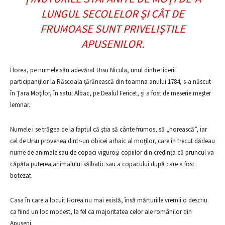
LUNGUL SECOLELOR ŞI CÂT DE
FRUMOASE SUNT PRIVELIŞTILE
APUSENILOR.
Horea, pe numele său adevărat Ursu Nicula, unul dintre liderii
participanţilor la Răscoala ţărănească din toamna anului 1784, s-a născut
în Ţara Moţilor, în satul Albac, pe Dealul Fericet, şi a fost de meserie meşter
lemnar.
Numele i se trăgea de la faptul că ştia să cânte frumos, să „horească”, iar
cel de Ursu provenea dintr-un obicei arhaic al moţilor, care în trecut dădeau
nume de animale sau de copaci viguroşi copiilor din credinţa că pruncul va
căpăta puterea animalului sălbatic sau a copacului după care a fost
botezat.
Casa în care a locuit Horea nu mai există, însă mărturiile vremii o descriu
ca fiind un loc modest, la fel ca majoritatea celor ale românilor din
Apuseni.