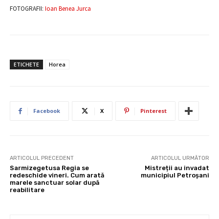
FOTOGRAFII:
Ioan Benea Jurca
ETICHETE
Horea
Facebook
X
Pinterest
ARTICOLUL PRECEDENT
ARTICOLUL URMĂTOR
Sarmizegetusa Regia se
Mistreții au invadat
redeschide vineri. Cum arată
municipiul Petroșani
marele sanctuar solar după
reabilitare