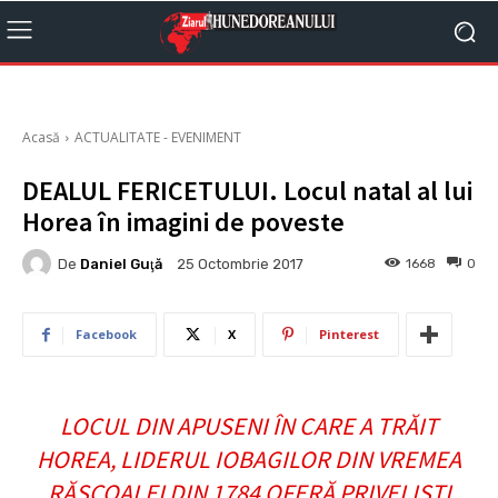
Acasă
ACTUALITATE - EVENIMENT
DEALUL FERICETULUI. Locul natal al lui
Horea în imagini de poveste
De
Daniel Guţă
1668
0
25 Octombrie 2017
Facebook
X
Pinterest
LOCUL DIN APUSENI ÎN CARE A TRĂIT
HOREA, LIDERUL IOBAGILOR DIN VREMEA
RĂSCOALEI DIN 1784 OFERĂ PRIVELIŞTI