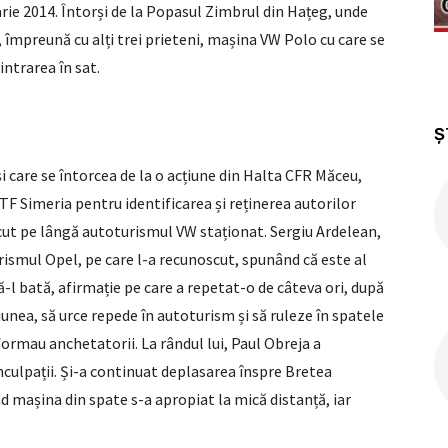
arie 2014. Întorși de la Popasul Zimbrul din Hațeg, unde
, împreună cu alți trei prieteni, mașina VW Polo cu care se
ntrarea în sat.
Ș
 și care se întorcea de la o acțiune din Halta CFR Măceu,
a TF Simeria pentru identificarea și reținerea autorilor
cut pe lângă autoturismul VW staționat. Sergiu Ardelean,
urismul Opel, pe care l-a recunoscut, spunând că este al
ă-l bată, afirmație pe care a repetat-o de câteva ori, după
iunea, să urce repede în autoturism și să ruleze în spatele
ormau anchetatorii. La rândul lui, Paul Obreja a
nculpații. Și-a continuat deplasarea înspre Bretea
d mașina din spate s-a apropiat la mică distanță, iar