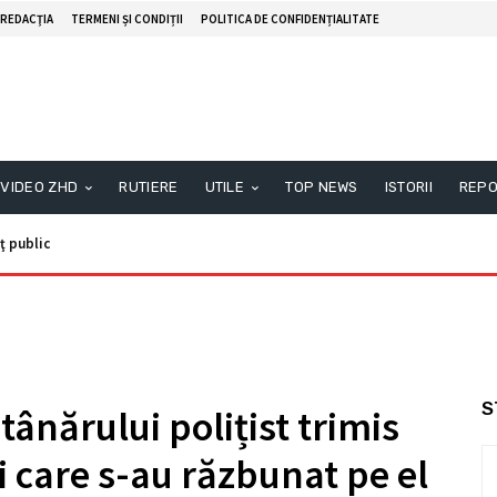
REDACŢIA
TERMENI ȘI CONDIȚII
POLITICA DE CONFIDENȚIALITATE
VIDEO ZHD
RUTIERE
UTILE
TOP NEWS
ISTORII
REPO
ţ public
S
ânărului polițist trimis
i care s-au răzbunat pe el