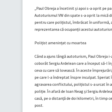
„Paul Obreja a încetinit și apoi s-a oprit pe 
Autoturismul VW din spate s-a oprit la mică di
pentru care polițistul, îmbrăcat în uniformă, 
reprezentarea că ocupanții acestui autoturism 
Polițist amenințat cu moartea
Când a ajuns lângă autoturism, Paul Obreja i-a
coborât Sergiu Ardelean care a început să-l în
ceva cu care să lovească. În aceste împrejurări
pe care l-a îndreptat înspre inculpat. Speriat 
agravarea conflictului, polițistul s-a urcat în
poliție. În afară de Ioan Neag și Sergiu Ardelea
casă, pe o distanță de doi kilometri, în timp c
post.