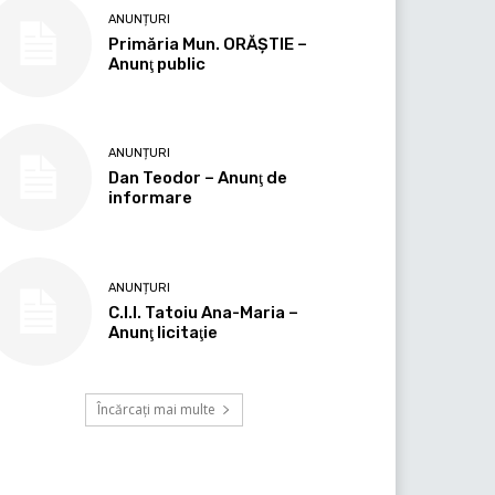
ANUNȚURI
Primăria Mun. ORĂȘTIE –
Anunţ public
ANUNȚURI
Dan Teodor – Anunţ de
informare
ANUNȚURI
C.I.I. Tatoiu Ana-Maria –
Anunţ licitaţie
Încărcați mai multe