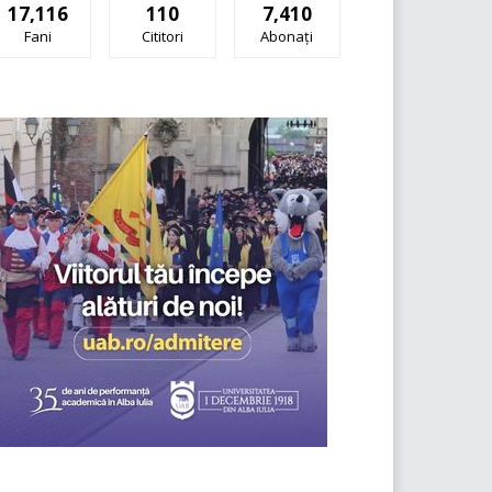
17,116
110
7,410
Fani
Cititori
Abonați