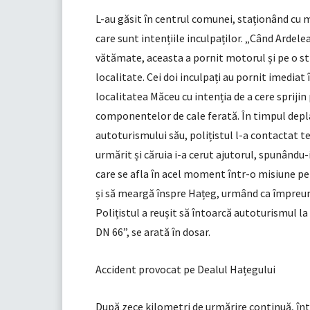
L-au găsit în centrul comunei, staționând cu mo
care sunt intențiile inculpaților. „Când Ardele
vătămate, aceasta a pornit motorul și pe o str
localitate. Cei doi inculpați au pornit imedia
localitatea Măceu cu intenția de a cere sprijin 
componentelor de cale ferată. În timpul deplasă
autoturismului său, polițistul l-a contactat te
urmărit și căruia i-a cerut ajutorul, spunându
care se afla în acel moment într-o misiune pe 
și să meargă înspre Hațeg, urmând ca împreună
Polițistul a reușit să întoarcă autoturismul la 
DN 66”, se arată în dosar.
Accident provocat pe Dealul Hațegului
După zece kilometri de urmărire continuă, înt