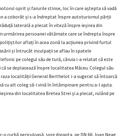
torul oprit și farurile stinse, loc în care aștepta să vadă
an a coborât și s-a îndreptat înspre autoturismul părții
ăduță laterală a plecat în viteză înspre ieșirea din
t în urmărirea persoanei vătămate care se îndrepta înspre
polițiștilor aflați în acea zonă la acțiunea privind furtul
rii și întrucât inculpații se aflau în spatele
lefonic pe colegul său de tură, căruia i-a relatat că este
-i că se deplasează înspre localitatea Măceu. Colegul său
raza localității General Berthelot i-a sugerat să întoarcă
 cu alt coleg să-i vină în întâmpinare pentru a-l ajuta.
ieșirea din localitatea Bretea Strei și a plecat, rulând pe
r-o curbă periculoasă, spre dreapta, pe DN 66, Ioan Neag