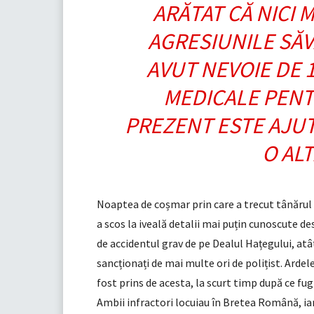
ARĂTAT CĂ NICI 
AGRESIUNILE SĂV
AVUT NEVOIE DE 1
MEDICALE PENTR
PREZENT ESTE AJUT
O AL
Noaptea de coșmar prin care a trecut tânărul p
a scos la iveală detalii mai puțin cunoscute de
de accidentul grav de pe Dealul Hațegului, atât
sancționați de mai multe ori de polițist. Ardele
fost prins de acesta, la scurt timp după ce fugi
Ambii infractori locuiau în Bretea Română, ia