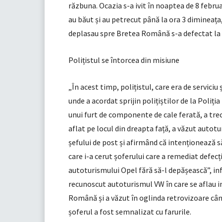
răzbuna. Ocazia s-a ivit în noaptea de 8 febru
au băut și au petrecut până la ora 3 dimineața
deplasau spre Bretea Română s-a defectat la i
Polițistul se întorcea din misiune
„În acest timp, polițistul, care era de serviciu
unde a acordat sprijin polițiștilor de la Poliți
unui furt de componente de cale ferată, a tre
aflat pe locul din dreapta față, a văzut autot
șefului de post și afirmând că intenționează s
care i-a cerut șoferului care a remediat defecț
autoturismului Opel fără să-l depășească”, inf
recunoscut autoturismul VW în care se aflau i
Română și a văzut în oglinda retrovizoare cân
șoferul a fost semnalizat cu farurile.