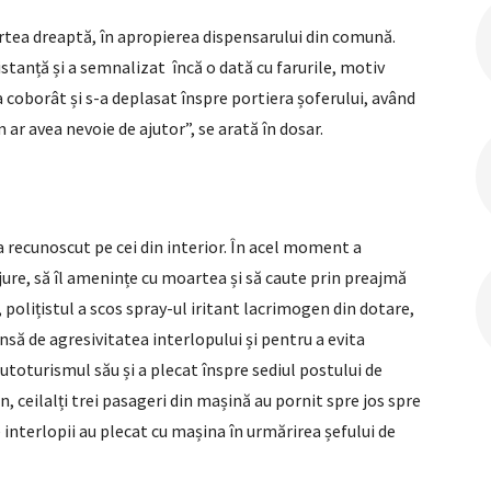
partea dreaptă, în apropierea dispensarului din comună.
stanță și a semnalizat încă o dată cu farurile, motiv
a coborât și s-a deplasat înspre portiera șoferului, având
ar avea nevoie de ajutor”, se arată în dosar.
 recunoscut pe cei din interior. În acel moment a
jure, să îl amenințe cu moartea și să caute prin preajmă
, polițistul a scos spray-ul iritant lacrimogen din dotare,
însă de agresivitatea interlopului și pentru a evita
 autoturismul său și a plecat înspre sediul postului de
n, ceilalți trei pasageri din mașină au pornit spre jos spre
e interlopii au plecat cu mașina în urmărirea șefului de