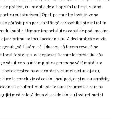
e polițist, cu intenția de a-l opri în trafic și, rulând
mpact cu autoturismul Opel pe care l-a lovit în zona
l a părăsit prin partea stângă carosabilul și a intrat în
rumului public. Urmare impactului cu capul de pod, mașina
 ajuns primul la locul accidentului. A declarat că a auzit
de genul: „să-l luăm, să-l ducem, să facem ceva că ne
 locul faptei și s-au deplasat fiecare la domiciliul său
ag a văzut ce s-a întâmplat cu persoana vătămată, s-a
u toate acestea nu au acordat victimei nici un ajutor,
 duce la concluzia că cei doi inculpați, deși nu au urmărit,
ccidentat a suferit multiple leziuni traumatice care au
ijiri medicale. A doua zi, cei doi doi au fost reținuți și