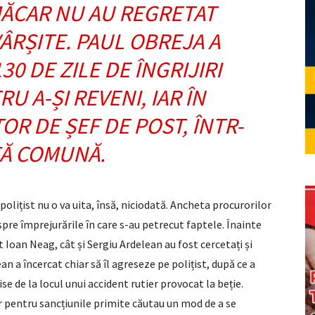
MĂCAR NU AU REGRETAT
ÂRȘITE. PAUL OBREJA A
30 DE ZILE DE ÎNGRIJIRI
U A-ȘI REVENI, IAR ÎN
OR DE ȘEF DE POST, ÎNTR-
TĂ COMUNĂ.
olițist nu o va uita, însă, niciodată. Ancheta procurorilor
spre împrejurările în care s-au petrecut faptele. Înainte
 Ioan Neag, cât și Sergiu Ardelean au fost cercetați și
an a încercat chiar să îl agreseze pe polițist, după ce a
se de la locul unui accident rutier provocat la beție.
r pentru sancțiunile primite căutau un mod de a se