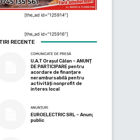
[the_ad id="125914"]
[the_ad id="125916"]
TIRI RECENTE
COMUNICATE DE PRESĂ
U.A.T Orașul Călan – ANUNȚ
DE PARTICIPARE pentru
acordare de finanțare
nerambursabilă pentru
activități nonprofit de
interes local
ANUNȚURI
EUROELECTRIC SRL – Anunţ
public