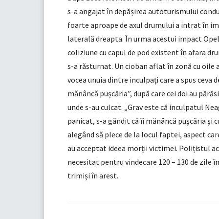
s-a angajat în depășirea autoturismului condus d
foarte aproape de axul drumului a intrat în i
laterală dreapta. În urma acestui impact Opelu
coliziune cu capul de pod existent în afara d
s-a răsturnat. Un cioban aflat în zonă cu oile a
vocea unuia dintre inculpați care a spus ceva 
mănâncă pușcăria”, după care cei doi au părăsit
unde s-au culcat. „Grav este că inculpatul Ne
panicat, s-a gândit că îi mănâncă pușcăria și c
alegând să plece de la locul faptei, aspect care
au acceptat ideea morții victimei. Polițistul a
necesitat pentru vindecare 120 – 130 de zile îngr
trimiși în arest.