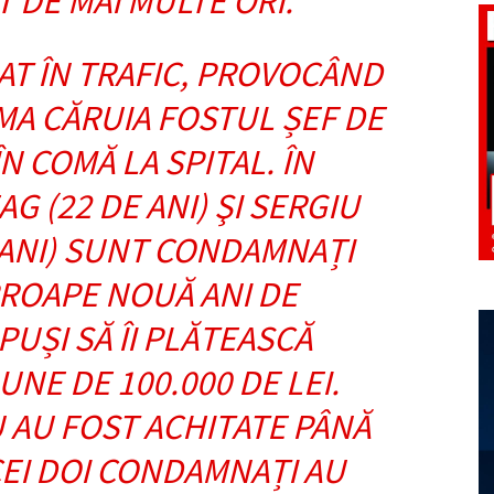
T DE MAI MULTE ORI.
NAT ÎN TRAFIC, PROVOCÂND
MA CĂRUIA FOSTUL ȘEF DE
N COMĂ LA SPITAL. ÎN
G (22 DE ANI) ŞI SERGIU
 ANI) SUNT CONDAMNAȚI
PROAPE NOUĂ ANI DE
PUȘI SĂ ÎI PLĂTEASCĂ
UNE DE 100.000 DE LEI.
 AU FOST ACHITATE PÂNĂ
 CEI DOI CONDAMNAȚI AU