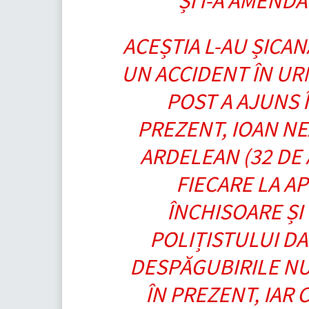
ȘI I-A AMENDA
ACEȘTIA L-AU ȘICA
UN ACCIDENT ÎN UR
POST A AJUNS Î
PREZENT, IOAN NEA
ARDELEAN (32 DE
FIECARE LA A
ÎNCHISOARE ȘI 
POLIȚISTULUI DA
DESPĂGUBIRILE NU
ÎN PREZENT, IAR