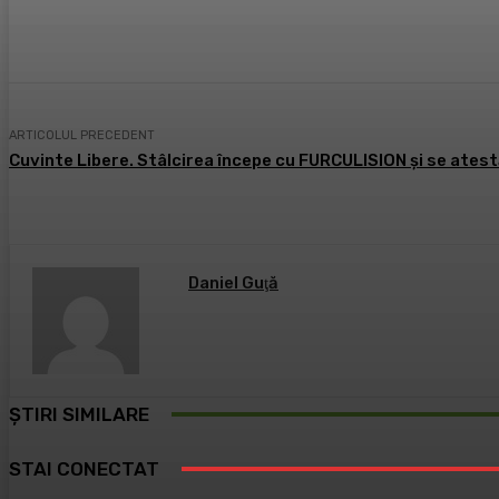
Acțiune
Facebook
X
Pintere
ARTICOLUL PRECEDENT
Cuvinte Libere. Stâlcirea începe cu FURCULISION și se ate
Daniel Guţă
ȘTIRI SIMILARE
STAI CONECTAT