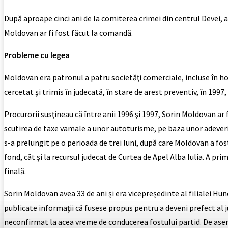
După aproape cinci ani de la comiterea crimei din centrul Devei, 
Moldovan ar fi fost făcut la comandă.
Probleme cu legea
Moldovan era patronul a patru societăţi comerciale, incluse în hol
cercetat şi trimis în judecată, în stare de arest preventiv, în 1997
Procurorii susţineau că între anii 1996 şi 1997, Sorin Moldovan ar
scutirea de taxe vamale a unor autoturisme, pe baza unor adeverin
s-a prelungit pe o perioada de trei luni, după care Moldovan a fost
fond, cât şi la recursul judecat de Curtea de Apel Alba Iulia. A p
finală.
Sorin Moldovan avea 33 de ani şi era vicepreşedinte al filialei H
publicate informaţii că fusese propus pentru a deveni prefect al j
neconfirmat la acea vreme de conducerea fostului partid. De aseme