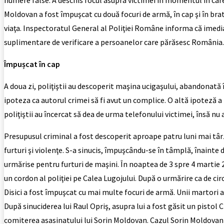
Moldovan a fost împuşcat cu două focuri de armă, în cap şi în brat.
viaţa. Inspectoratul General al Poliţiei Române informa că imedia
suplimentare de verificare a persoanelor care părăsesc România.
Împușcat în cap
A doua zi, poliţiştii au descoperit maşina ucigaşului, abandonată î
ipoteza ca autorul crimei să fi avut un complice. O altă ipoteză a 
poliţiştii au încercat să dea de urma telefonului victimei, însă nu a
Presupusul criminal a fost descoperit aproape patru luni mai târz
furturi şi violenţe. S-a sinucis, împuşcându-se în tâmplă, înainte de
urmărise pentru furturi de maşini. În noaptea de 3 spre 4 martie 2
un cordon al poliţiei pe Calea Lugojului. După o urmărire ca de ci
Disici a fost împuşcat cu mai multe focuri de armă. Unii martori au 
După sinuciderea lui Raul Opriş, asupra lui a fost găsit un pistol 
comiterea asasinatului lui Sorin Moldovan. Cazul Sorin Moldovan a