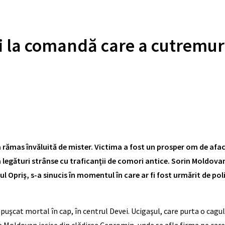
i la comandă care a cutremur
a rămas învăluită de mister. Victima a fost un prosper om de af
legături strânse cu traficanţii de comori antice. Sorin Moldova
ul Opriş, s-a sinucis în momentul în care ar fi fost urmărit de pol
mpuşcat mortal în cap, în centrul Devei. Ucigaşul, care purta o cagu
 Moldovan ieşise din clădirea Cepromin, unde se afla firma pe care 