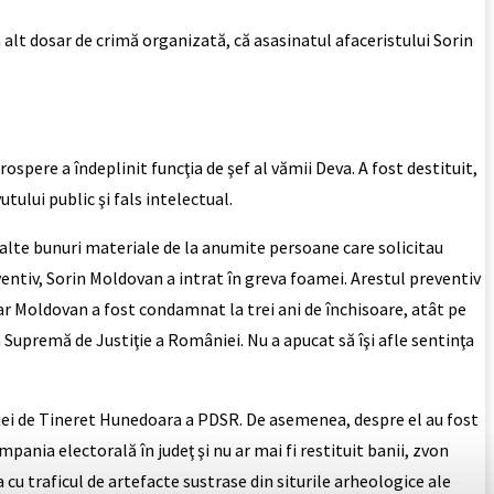
 alt dosar de crimă organizată, că asasinatul afaceristului Sorin
spere a îndeplinit funcţia de şef al vămii Deva. A fost destituit,
tului public şi fals intelectual.
şi alte bunuri materiale de la anumite persoane care solicitau
entiv, Sorin Moldovan a intrat în greva foamei. Arestul preventiv
 iar Moldovan a fost condamnat la trei ani de închisoare, atât pe
 Supremă de Justiţie a României. Nu a apucat să îşi afle sentinţa
zaţiei de Tineret Hunedoara a PDSR. De asemenea, despre el au fost
ania electorală în judeţ şi nu ar mai fi restituit banii, zvon
cu traficul de artefacte sustrase din siturile arheologice ale