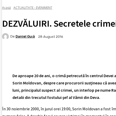
Acasă
ACTUALITATE - EVENIMENT
DEZVĂLUIRI. Secretele crime
De
Daniel Guţă
28 August 2016
Facebook
X
Pinterest
WhatsApp
De aproape 20 de ani, o crimă petrecută în centrul Devei 
Sorin Moldovan, despre care procurorii susţineau că avea 
luni, principalul suspect al crimei, un interlop pe nume Ra
detalii din trecutul fostului şef al Vămii din Deva.
În 30 noiembrie 2000, în jurul orei 19:00, Sorin Moldovan a fost î
numere false. A deschis focul asupra victimei în momentul în care