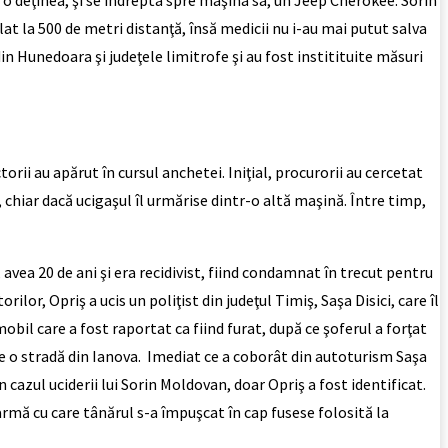
lat la 500 de metri distanţă, însă medicii nu i-au mai putut salva
n Hunedoara şi judeţele limitrofe şi au fost institituite măsuri
rii au apărut în cursul anchetei. Iniţial, procurorii au cercetat
, chiar dacă ucigaşul îl urmărise dintr-o altă maşină. Între timp,
vea 20 de ani şi era recidivist, fiind condamnat în trecut pentru
ilor, Opriş a ucis un poliţist din judeţul Timiş, Saşa Disici, care îl
bil care a fost raportat ca fiind furat, după ce şoferul a forţat
 pe o stradă din Ianova. Imediat ce a coborât din autoturism Saşa
n cazul uciderii lui Sorin Moldovan, doar Opriş a fost identificat.
 armă cu care tânărul s-a împuşcat în cap fusese folosită la