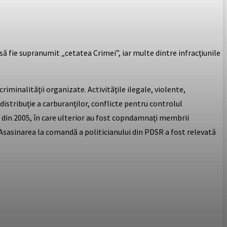
să fie supranumit „cetatea Crimei”, iar multe dintre infracţiunile
riminalităţii organizate. Activităţile ilegale, violente,
 distribuţie a carburanţilor, conflicte pentru controlul
, din 2005, în care ulterior au fost copndamnaţi membrii
d. Asasinarea la comandă a politicianului din PDSR a fost relevată