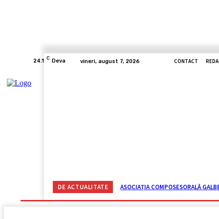
C
CONTACT
REDA
24.1
Deva
vineri, august 7, 2026
ACASĂ
ACTUALITATE
CORONAVIRUS
VIDE
DE ACTUALITATE
ASOCIAȚIA COMPOSESORALĂ GALBEN