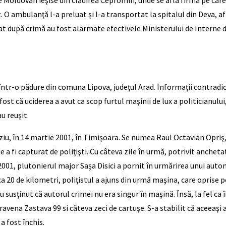
 O ambulanţă l-a preluat şi l-a transportat la spitalul din Deva, af
t după crimă au fost alarmate efectivele Ministerului de Interne di
ntr-o pădure din comuna Lipova, judeţul Arad. Informaţii contradicto
fost că uciderea a avut ca scop furtul maşinii de lux a politicianului
u reuşit.
iu, în 14 martie 2001, în Timişoara. Se numea Raul Octavian Opriş, a
 a fi capturat de poliţişti. Cu câteva zile în urmă, potrivit anchetator
001, plutonierul major Saşa Disici a pornit în urmărirea unui automo
rca 20 de kilometri, poliţistul a ajuns din urmă maşina, care oprise
susţinut că autorul crimei nu era singur în maşină. Însă, la fel ca î
Cravena Zastava 99 si câteva zeci de cartuşe. S-a stabilit că aceeaşi
 fost închis.