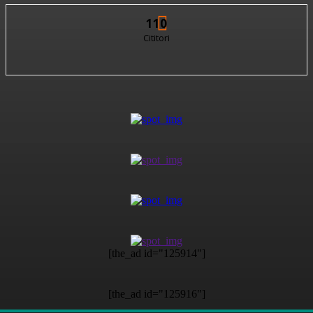
110
Cititori
[the_ad id="125914"]
[the_ad id="125916"]