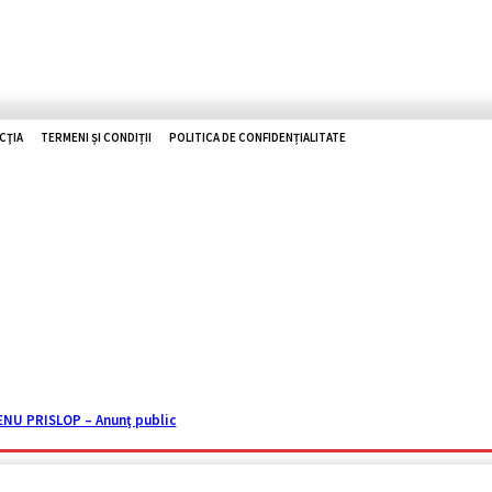
CŢIA
TERMENI ȘI CONDIȚII
POLITICA DE CONFIDENȚIALITATE
O ZHD
RUTIERE
UTILE
TOP NEWS
ISTORII
REPORTAJ
U PRISLOP – Anunţ public