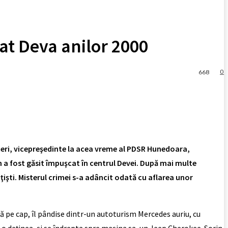
at Deva anilor 2000
0
668
aceri, vicepreşedinte la acea vreme al PDSR Hunedoara,
n a fost găsit împuşcat în centrul Devei. După mai multe
iţişti. Misterul crimei s-a adâncit odată cu aflarea unor
lă pe cap, îl pândise dintr-un autoturism Mercedes auriu, cu
o deţinea, şi se îndrepta spre maşina sa, un Jeep Cherokee. Sorin