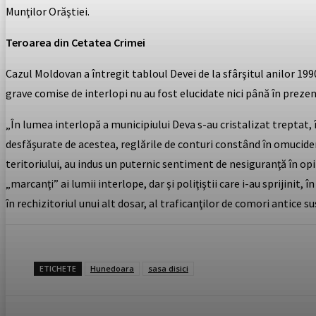
Munţilor Orăştiei.
Teroarea din Cetatea Crimei
Cazul Moldovan a întregit tabloul Devei de la sfârşitul anilor 199
grave comise de interlopi nu au fost elucidate nici până în prezen
„În lumea interlopă a municipiului Deva s-au cristalizat treptat, în
desfăşurate de acestea, reglările de conturi constând în omucideri,
teritoriului, au indus un puternic sentiment de nesiguranţă în op
„marcanţi” ai lumii interlope, dar şi poliţiştii care i-au sprijini
în rechizitoriul unui alt dosar, al traficanţilor de comori antice sus
ETICHETE
Hunedoara
sasa disici