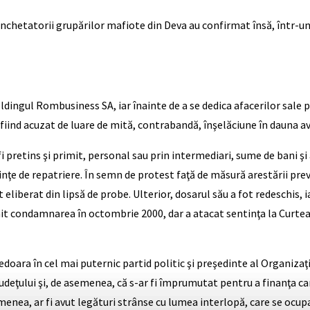
anchetatorii grupărilor mafiote din Deva au confirmat însă, într-un
dingul Rombusiness SA, iar înainte de a se dedica afacerilor sale pro
, fiind acuzat de luare de mită, contrabandă, înşelăciune în dauna avu
 fi pretins şi primit, personal sau prin intermediari, sume de bani 
ţe de repatriere. În semn de protest faţă de măsură arestării prev
 eliberat din lipsă de probe. Ulterior, dosarul său a fot redeschis,
rimit condamnarea în octombrie 2000, dar a atacat sentinţa la Curtea
unedoara în cel mai puternic partid politic şi preşedinte al Organi
udeţului şi, de asemenea, că s-ar fi împrumutat pentru a finanţa camp
nea, ar fi avut legături strânse cu lumea interlopă, care se ocupa 