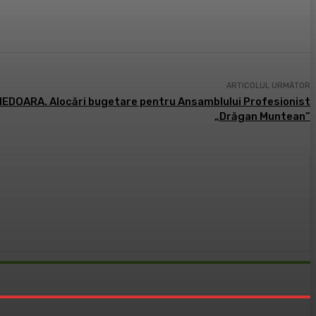
ARTICOLUL URMĂTOR
DOARA. Alocări bugetare pentru Ansamblului Profesionist
„Drăgan Muntean”