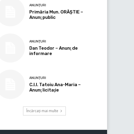
ANUNȚURI
Primăria Mun. ORĂȘTIE –
Anunţ public
ANUNȚURI
Dan Teodor – Anunţ de
informare
ANUNȚURI
C.I.I. Tatoiu Ana-Maria –
Anunţ licitaţie
Încărcați mai multe