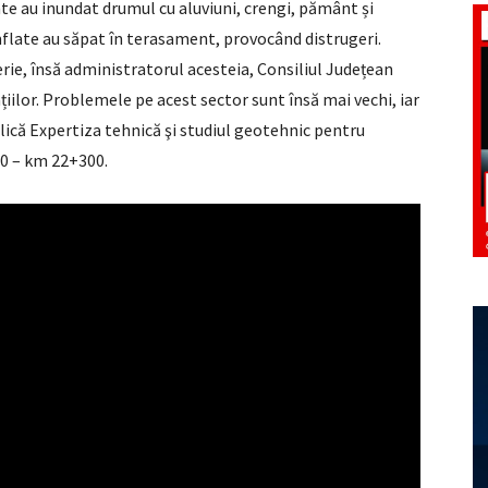
 au inundat drumul cu aluviuni, crengi, pământ și
mflate au săpat în terasament, provocând distrugeri.
erie, însă administratorul acesteia, Consiliul Județean
iilor. Problemele pe acest sector sunt însă mai vechi, iar
ublică Expertiza tehnică şi studiul geotehnic pentru
00 – km 22+300.