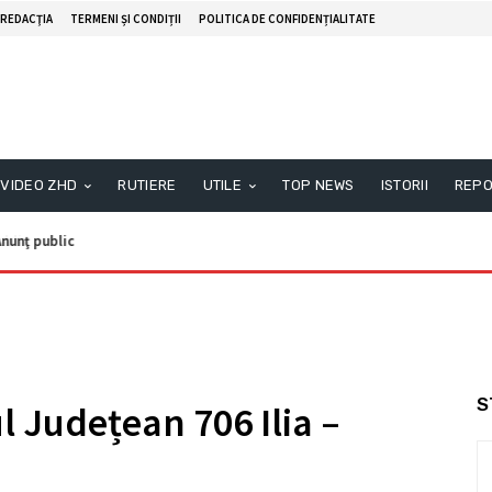
REDACŢIA
TERMENI ȘI CONDIȚII
POLITICA DE CONFIDENȚIALITATE
VIDEO ZHD
RUTIERE
UTILE
TOP NEWS
ISTORII
REPO
nunţ public
S
 Județean 706 Ilia –