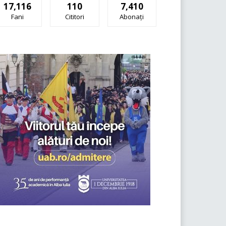
17,116
110
7,410
Fani
Cititori
Abonați