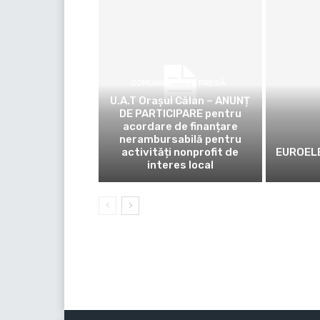
COMUNICATE DE PRESĂ
U.A.T Orașul Călan – ANUNȚ
DE PARTICIPARE pentru
acordare de finanțare
nerambursabilă pentru
activități nonprofit de
EUROELE
interes local