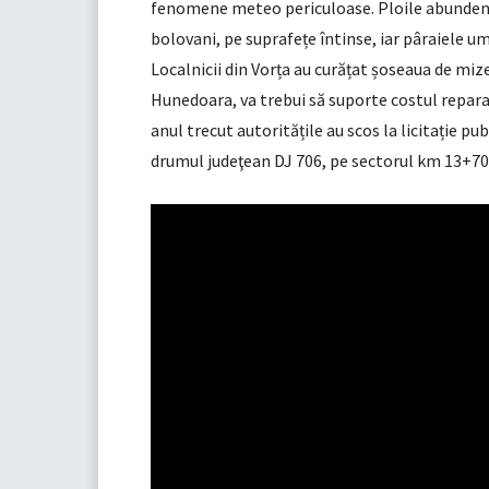
fenomene meteo periculoase. Ploile abundente
bolovani, pe suprafețe întinse, iar pâraiele u
Localnicii din Vorța au curățat șoseaua de miz
Hunedoara, va trebui să suporte costul reparaț
anul trecut autoritățile au scos la licitație p
drumul judeţean DJ 706, pe sectorul km 13+7