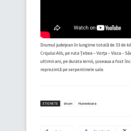
Drumul judeţean în lungime totală de 33 de ki
Crişului Alb, pe ruta Țebea – Vorța – Visca – Sâ
ultimii ani, pe durata iernii, șoseaua a fost înc
reprezintă pe serpentinele sale.
ETICHETE
drum
Hunedoara