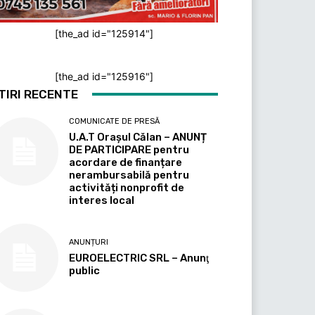
[the_ad id="125914"]
[the_ad id="125916"]
TIRI RECENTE
COMUNICATE DE PRESĂ
U.A.T Orașul Călan – ANUNȚ
DE PARTICIPARE pentru
acordare de finanțare
nerambursabilă pentru
activități nonprofit de
interes local
ANUNȚURI
EUROELECTRIC SRL – Anunţ
public