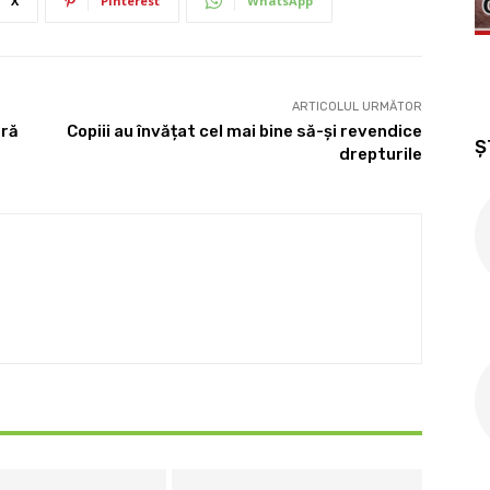
X
Pinterest
WhatsApp
ARTICOLUL URMĂTOR
eră
Copiii au învățat cel mai bine să-și revendice
Ș
drepturile