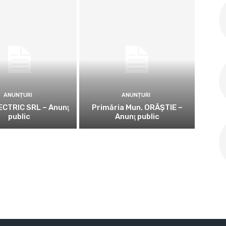
ANUNȚURI
ANUNȚURI
CTRIC SRL – Anunţ
Primăria Mun. ORĂȘTIE –
public
Anunţ public