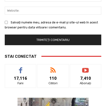
Web
Salvați numele meu, adresa de e-mail și site-ul web în acest
browser pentru data viitoare i comentariu.
STAI CONECTAT
17,116
110
7,410
Fani
Cititori
Abonați