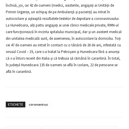
închisă, joi, iar 42 de oameni (medici, asistente, angajați ai Unității de
Primiri Urgențe, un echipaj de pe Ambulanță și pacienți) au intrat în
autoizolare și așteaptă rezultatele testelor de depistare a coronavirusului.
La Hunedoara, alți patru angajaţi ai unei clinici medicale private, RMN-ul
care funcţionează în incinta spitalului municipal, dar şi un asistent medical
din unitatea medicală sunt, de asemenea, în autoizolare la domiciliu. Toți
cei 47 de oameni au intrat în contact cu o tânără de 26 de ani, infestată cu
virusul Covid – 19, care s-a tratat la Petroșani și Hunedoara fără a anunța
că s-a întors recent din Italia și că trebuia să rămână în carantină. În total,
în județul Hunedoara 135 de oameni se află în izolare, 22 de persoane se
află în carantină.
ETICHETE
coronavirus