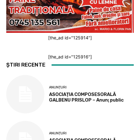
[the_ad id="125914"]
[the_ad id="125916"]
ȘTIRI RECENTE
ANUNȚURI
ASOCIAȚIA COMPOSESORALĂ
GALBENU PRISLOP – Anunţ public
ANUNȚURI