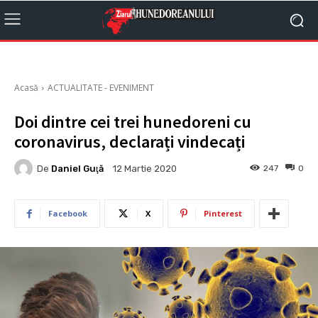
Acasă
ACTUALITATE - EVENIMENT
Doi dintre cei trei hunedoreni cu
coronavirus, declarați vindecați
De
Daniel Guţă
247
0
12 Martie 2020
Facebook
X
Pinterest