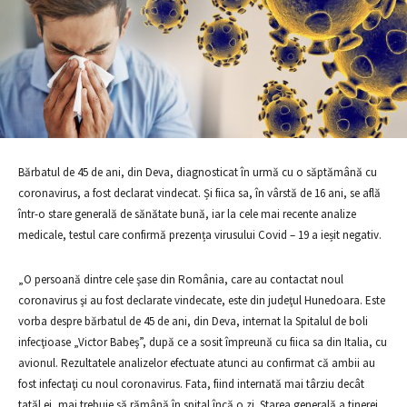
Bărbatul de 45 de ani, din Deva, diagnosticat în urmă cu o săptămână cu
coronavirus, a fost declarat vindecat. Și fiica sa, în vârstă de 16 ani, se află
într-o stare generală de sănătate bună, iar la cele mai recente analize
medicale, testul care confirmă prezența virusului Covid – 19 a ieșit negativ.
„O persoană dintre cele şase din România, care au contactat noul
coronavirus şi au fost declarate vindecate, este din judeţul Hunedoara. Este
vorba despre bărbatul de 45 de ani, din Deva, internat la Spitalul de boli
infecţioase „Victor Babeş”, după ce a sosit împreună cu fiica sa din Italia, cu
avionul. Rezultatele analizelor efectuate atunci au confirmat că ambii au
fost infectaţi cu noul coronavirus. Fata, fiind internată mai târziu decât
tatăl ei, mai trebuie să rămână în spital încă o zi. Starea generală a tinerei