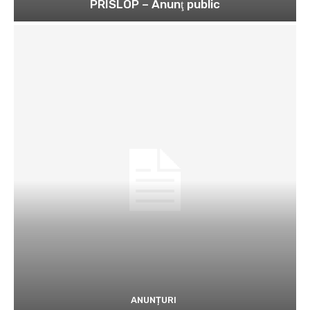
PRISLOP – Anunţ public
ANUNȚURI