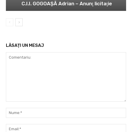
C.I.I. GOGOAŞĂ Adrian – Anunţ licitaţie
LĂSAȚI UN MESAJ
Comentariu:
Nu
Ema