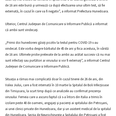
de 16 ani este bună şi urmează ca după efectuarea unui ultim test, să fie
externată, în cazul în care va fi negativ”, a informat Prefectura Hunedoara.
Ulterior, Centrul Judeţean de Comunicare si Informare Publică a informat
că ambii sunt vindecaţi.
„Primii doi hunedoreni găsiți pozitiv la testul pentru COVID-19 s-au
vindecat. Este vorba despre bărbatul de 45 de ani și fiica acestuia, în vârstă
de 16 ani. Ultimele probe prelevate de la ambii au arătat succesiv că nu mai
sunt infectați sau purtători ai virusului si vor fi externați”, a informat Centrul
Județean de Comunicare si Informare Publică.
Situația a rămas mai complicată doar în cazul tinerei de 26 de ani, din
Valea Jiului, care a fost internată în 10 martie la Spitalul de Boli Infecțioase
din Timișoara, la scurt timp după ce analizele au confirmat prezența
virusului. Femeia care a ascuns faptul că s-a întors din Italia a trimis în
izolare peste 40 de oameni, angajați și pacienți ai spitalului din Petroșani,
ai unei clinici private din Hunedoara, dar și un asistent medical de la spitalul
din Hunedoara. Secția de Neurochirurgie a Spitalului din Petroșani a fost