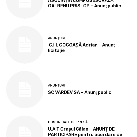
ASOCIAȚIA COMPOSESORALĂ
GALBENU PRISLOP – Anunţ public
ANUNȚURI
C.I.I. GOGOAŞĂ Adrian – Anunţ
licitaţie
ANUNȚURI
SC VARDEV SA – Anunţ public
COMUNICATE DE PRESĂ
U.A.T Orașul Călan – ANUNȚ DE
PARTICIPARE pentru acordare de