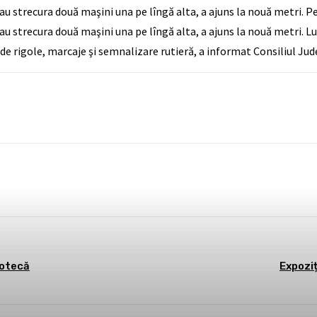
eau strecura două maşini una pe lîngă alta, a ajuns la nouă metri. 
au strecura două maşini una pe lîngă alta, a ajuns la nouă metri. Lu
 de rigole, marcaje şi semnalizare rutieră, a informat Consiliul J
st
WhatsApp
iotecă
Expoziț