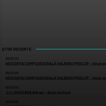
ȘTIRI RECENTE
ANUNȚURI
ASOCIAȚIA COMPOSESORALĂ GALBENU PRISLOP – Anunţ pu
ANUNȚURI
ASOCIAȚIA COMPOSESORALĂ GALBENU PRISLOP – Anunţ pu
ANUNȚURI
C.I.I. GOGOAŞĂ Adrian – Anunţ licitaţie
ANUNȚURI