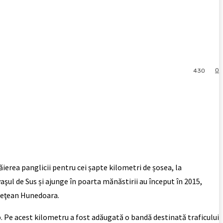
0
430
ăierea panglicii pentru cei șapte kilometri de șosea, la
aşul de Sus și ajunge în poarta mănăstirii au început în 2015,
udeţean Hunedoara.
op. Pe acest kilometru a fost adăugată o bandă destinată traficului