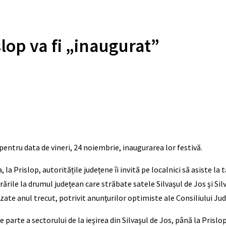
lop va fi „inaugurat”
entru data de vineri, 24 noiembrie, inaugurarea lor festivă.
 Prislop, autoritățile județene îi invită pe localnici să asiste la t
ările la drumul judeţean care străbate satele Silvaşul de Jos şi Silv
lizate anul trecut, potrivit anunţurilor optimiste ale Consiliului J
e parte a sectorului de la ieşirea din Silvaşul de Jos, până la Prisl