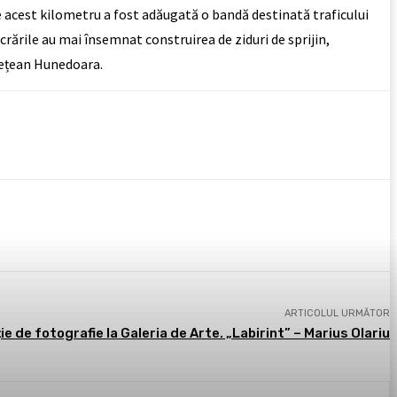
Pe acest kilometru a fost adăugată o bandă destinată traficului
crările au mai însemnat construirea de ziduri de sprijin,
udețean Hunedoara.
ARTICOLUL URMĂTOR
ie de fotografie la Galeria de Arte. „Labirint” – Marius Olariu