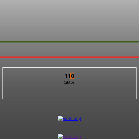
110
Cititori