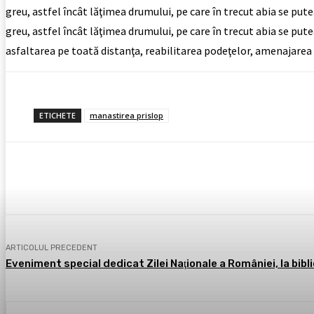
greu, astfel încât lăţimea drumului, pe care în trecut abia se put
greu, astfel încât lăţimea drumului, pe care în trecut abia se pute
asfaltarea pe toată distanţa, reabilitarea podeţelor, amenajarea
ETICHETE
manastirea prislop
Acțiune
Facebook
X
Pintere
ARTICOLUL PRECEDENT
Eveniment special dedicat Zilei Naţionale a României, la bibl