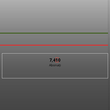
7,410
Abonați