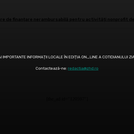
e de finanțare nerambursabilă pentru activități nonprofit de
AI IMPORTANTE INFORMAȚII LOCALE ÎN EDIȚIA ON_LINE A COTIDIANULUI
Contactează-ne:
redactia@zhd.ro
[the_ad id="120597"]