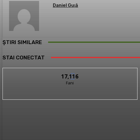
Daniel Guţă
ȘTIRI SIMILARE
STAI CONECTAT
17,116
Fani