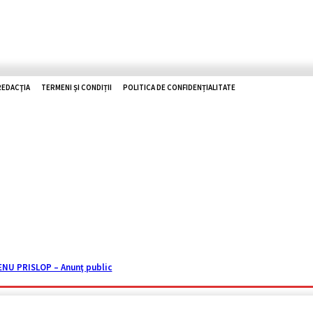
REDACŢIA
TERMENI ȘI CONDIȚII
POLITICA DE CONFIDENȚIALITATE
O ZHD
RUTIERE
UTILE
TOP NEWS
ISTORII
REPORTAJ
U PRISLOP – Anunţ public