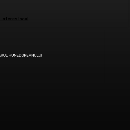
 interes local
 ZIARUL HUNEDOREANULUI