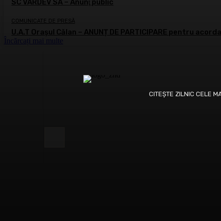
SC VARDEV SA – Anunţ public
COMUNICATE DE PRESĂ
U.A.T Orașul Călan – ANUNȚ DE PARTICIPARE pentru acordar
Încărcați mai multe
CITEȘTE ZILNIC CELE M