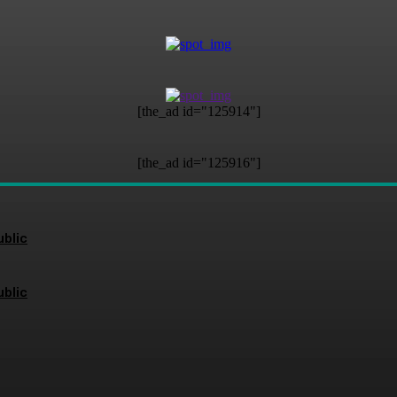
[the_ad id="125914"]
[the_ad id="125916"]
blic
blic