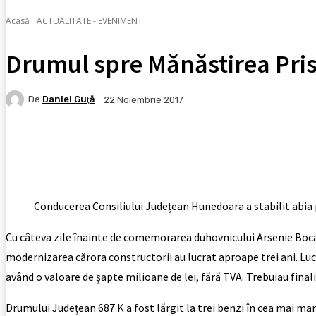
Acasă
ACTUALITATE - EVENIMENT
Drumul spre Mănăstirea Pris
De
Daniel Guţă
22 Noiembrie 2017
Facebook
X
Pinterest
WhatsApp
Conducerea Consiliului Județean Hunedoara a stabilit abia p
Cu câteva zile înainte de comemorarea duhovnicului Arsenie Boca, la
modernizarea cărora constructorii au lucrat aproape trei ani. Lucr
având o valoare de șapte milioane de lei, fără TVA. Trebuiau fina
Drumului Judeţean 687 K a fost lărgit la trei benzi în cea mai mar