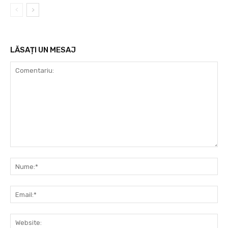
LĂSAȚI UN MESAJ
Comentariu:
Nu
Ema
Web