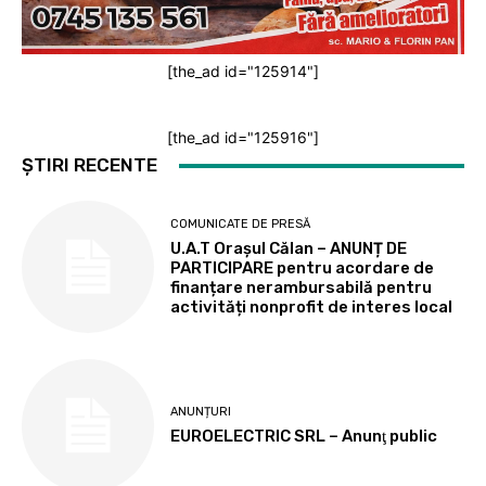
[the_ad id="125914"]
[the_ad id="125916"]
ȘTIRI RECENTE
COMUNICATE DE PRESĂ
U.A.T Orașul Călan – ANUNȚ DE
PARTICIPARE pentru acordare de
finanțare nerambursabilă pentru
activități nonprofit de interes local
ANUNȚURI
EUROELECTRIC SRL – Anunţ public