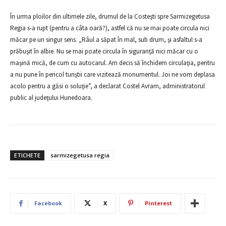
În urma ploilor din ultimele zile, drumul de la Costeşti spre Sarmizegetusa
Regia s-a rupt (pentru a câta oară?), astfel că nu se mai poate circula nici
măcar pe un singur sens. „Râul a săpat în mal, sub drum, şi asfaltul s-a
prăbuşit în albie. Nu se mai poate circula în siguranţă nici măcar cu o
maşină mică, de cum cu autocarul. Am decis să închidem circulaţia, pentru
a nu pune în pericol turiştii care vizitează monumentul. Joi ne vom deplasa
acolo pentru a găsi o soluţie”, a declarat Costel Avram, administratorul
public al judeţului Hunedoara.
ETICHETE
sarmizegetusa regia
Facebook
X
Pinterest