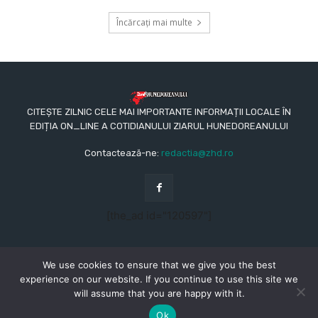
Încărcați mai multe
CITEȘTE ZILNIC CELE MAI IMPORTANTE INFORMAȚII LOCALE ÎN
EDIȚIA ON_LINE A COTIDIANULUI ZIARUL HUNEDOREANULUI
Contactează-ne:
redactia@zhd.ro
[the_ad id="120597"]
We use cookies to ensure that we give you the best
experience on our website. If you continue to use this site we
will assume that you are happy with it.
© Copyright - 2015 - 2023 - Ziarul Hunedoreanului
CONTACT
REDACŢIA
TERMENI ȘI CONDIȚII
Ok