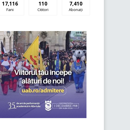
17,116
110
7,410
Fani
Cititori
Abonați