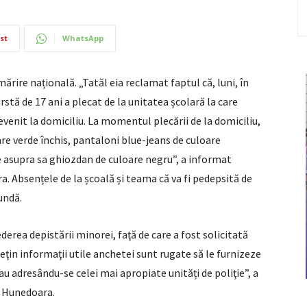
st
WhatsApp
rmărire națională. „Tatăl eia reclamat faptul că, luni, în
rstă de 17 ani a plecat de la unitatea școlară la care
evenit la domiciliu. La momentul plecării de la domiciliu,
re verde închis, pantaloni blue-jeans de culoare
re asupra sa ghiozdan de culoare negru”, a informat
a. Absențele de la școală și teama că va fi pedepsită de
undă.
vederea depistării minorei, faţă de care a fost solicitată
eţin informaţii utile anchetei sunt rugate să le furnizeze
au adresându-se celei mai apropiate unități de poliţie”, a
i Hunedoara.