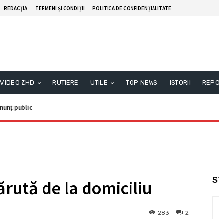
REDACŢIA
TERMENI ȘI CONDIȚII
POLITICA DE CONFIDENȚIALITATE
VIDEO ZHD
RUTIERE
UTILE
TOP NEWS
ISTORII
REPO
ţ public
formare
S
ărută de la domiciliu
283
2