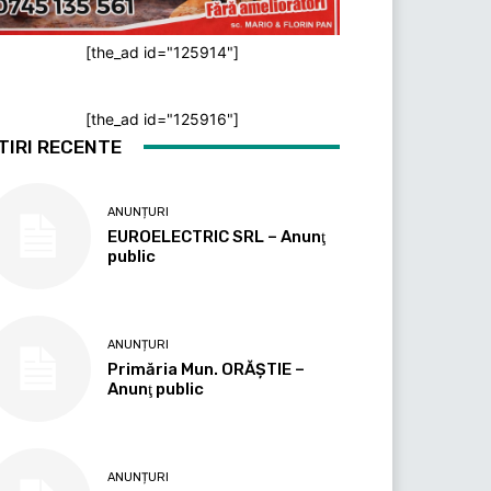
[the_ad id="125914"]
[the_ad id="125916"]
TIRI RECENTE
ANUNȚURI
EUROELECTRIC SRL – Anunţ
public
ANUNȚURI
Primăria Mun. ORĂȘTIE –
Anunţ public
ANUNȚURI