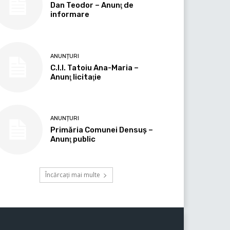
Dan Teodor – Anunţ de
informare
ANUNȚURI
C.I.I. Tatoiu Ana-Maria –
Anunţ licitaţie
ANUNȚURI
Primăria Comunei Densuş –
Anunţ public
Încărcați mai multe