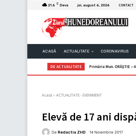
C
CONTACT
21.6
Deva
joi, august 6, 2026
ACASĂ
ACTUALITATE
CORONAVIRUS
DE ACTUALITATE
Primăria Mun. ORĂȘTIE – Anun
Dan Teodor – Anunţ de in
Acasă
ACTUALITATE - EVENIMENT
Elevă de 17 ani disp
De
Redactia ZHD
14 Noiembrie 2017