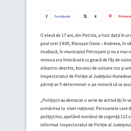
Facebook
X
Pintere
O elevă de 17 ani, din Petrila, a fost dată în u
jurul orei 14:00, Marușan Oana – Andreea, în vâ
studiază, în municipiul Petroșani și nu a mai r
minora era îmbrăcată cu geacă de fâș de culoa
albastru-deschis, bocanci de culoare roz şi a
Inspectoratul de Poliție al Județului Hunedoar
părinți ar fi determinat-o pe minoră să se asc
„Poliţiştii au demarat o serie de activităţi în 
urmărirea la nivel național. Persoanele care d
poliţiştilor, apelând numărul de urgenţă 112 s
informat Inspectoratul de Poliție al Județulu