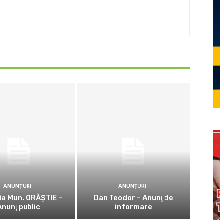
ANUNȚURI
ANUNȚURI
ia Mun. ORĂȘTIE –
Dan Teodor – Anunţ de
Anunţ public
informare