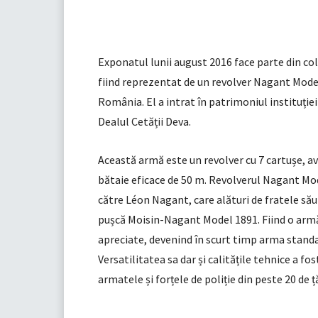
Exponatul lunii august 2016 face parte din col
fiind reprezentat de un revolver Nagant Model 
România. El a intrat în patrimoniul instituție
Dealul Cetății Deva.
Această armă este un revolver cu 7 cartușe, av
bătaie eficace de 50 m. Revolverul Nagant Mode
către Léon Nagant, care alături de fratele să
pușcă Moisin-Nagant Model 1891. Fiind o armă d
apreciate, devenind în scurt timp arma standard
Versatilitatea sa dar și calitățile tehnice a fo
armatele și forțele de poliție din peste 20 de ță