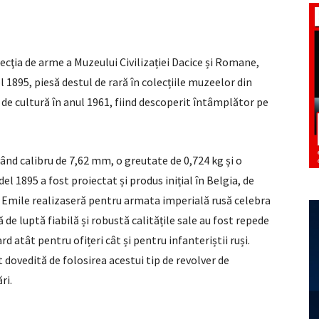
ecţia de arme a Muzeului Civilizației Dacice și Romane,
1895, piesă destul de rară în colecțiile muzeelor din
i de cultură în anul 1961, fiind descoperit întâmplător pe
ând calibru de 7,62 mm, o greutate de 0,724 kg și o
l 1895 a fost proiectat și produs inițial în Belgia, de
u Emile realizaseră pentru armata imperială rusă celebra
e luptă fiabilă și robustă calitățile sale au fost repede
 atât pentru ofițeri cât și pentru infanteriștii ruși.
st dovedită de folosirea acestui tip de revolver de
ri.