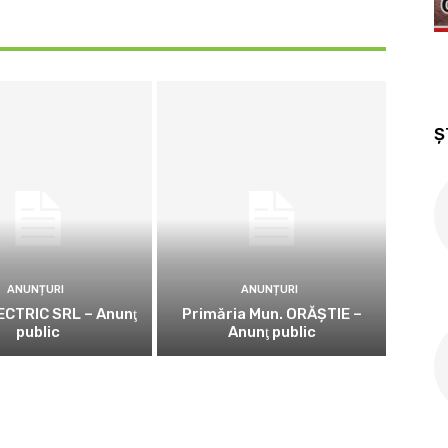
Ș
ANUNȚURI
ANUNȚURI
CTRIC SRL – Anunţ
Primăria Mun. ORĂȘTIE –
public
Anunţ public