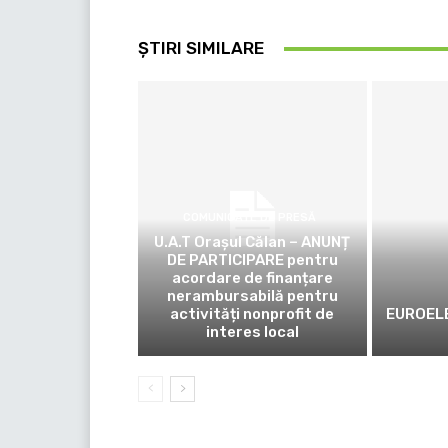
ȘTIRI SIMILARE
COMUNICATE DE PRESĂ
U.A.T Orașul Călan – ANUNȚ
DE PARTICIPARE pentru
acordare de finanțare
nerambursabilă pentru
activități nonprofit de
EUROELE
interes local