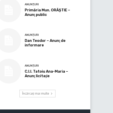
ANUNȚURI
Primăria Mun. ORĂȘTIE –
Anunţ public
ANUNȚURI
Dan Teodor – Anunţ de
informare
ANUNȚURI
C.I.I. Tatoiu Ana-Maria –
Anunţ licitaţie
Încărcați mai multe