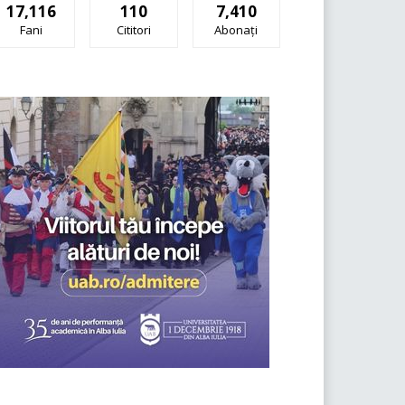
17,116
110
7,410
Fani
Cititori
Abonați