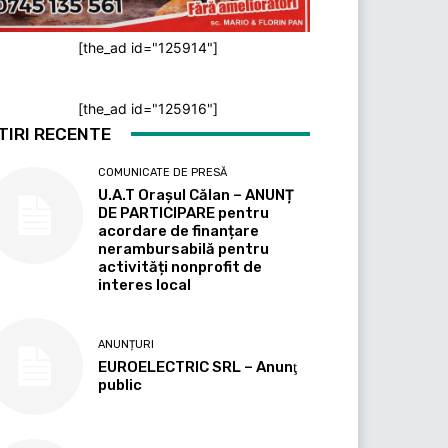
[the_ad id="125914"]
[the_ad id="125916"]
TIRI RECENTE
COMUNICATE DE PRESĂ
U.A.T Orașul Călan – ANUNȚ
DE PARTICIPARE pentru
acordare de finanțare
nerambursabilă pentru
activități nonprofit de
interes local
ANUNȚURI
EUROELECTRIC SRL – Anunţ
public