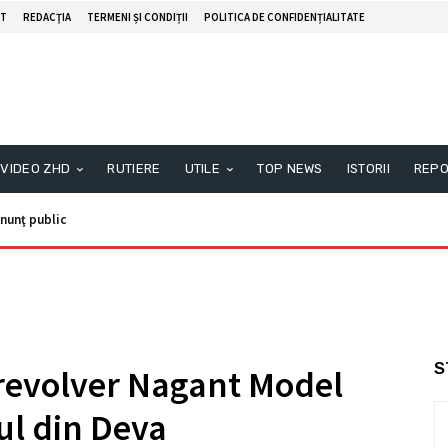
T
REDACŢIA
TERMENI ȘI CONDIȚII
POLITICA DE CONFIDENȚIALITATE
VIDEO ZHD
RUTIERE
UTILE
TOP NEWS
ISTORII
REPO
nunţ public
S
 revolver Nagant Model
ul din Deva