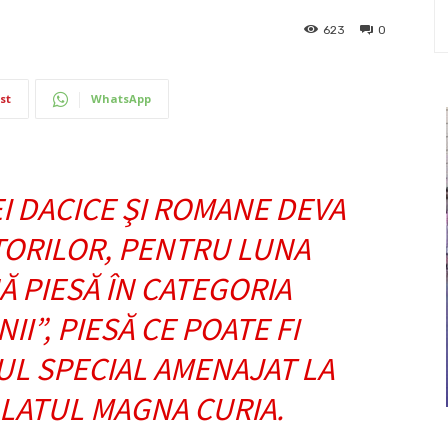
623
0
st
WhatsApp
EI DACICE ŞI ROMANE DEVA
TORILOR, PENTRU LUNA
 PIESĂ ÎN CATEGORIA
I”, PIESĂ CE POATE FI
IUL SPECIAL AMENAJAT LA
ALATUL MAGNA CURIA.