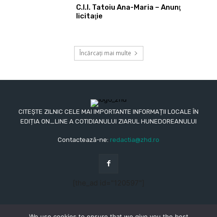
C.I.I. Tatoiu Ana-Maria – Anunţ
licitaţie
Încărcați mai multe
CITEȘTE ZILNIC CELE MAI IMPORTANTE INFORMAȚII LOCALE ÎN
EDIȚIA ON_LINE A COTIDIANULUI ZIARUL HUNEDOREANULUI
Contactează-ne:
redactia@zhd.ro
[the_ad id="120597"]
We use cookies to ensure that we give you the best