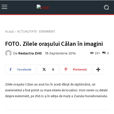
Acasă
ACTUALITATE - EVENIMENT
FOTO. Zilele orașului Călan în imagini
De
Redactia ZHD
221
0
18 Septembrie 2016
Facebook
X
Pinterest
Zilele orașului Călan au avut loc în acest sfârșit de săptămână, iar
evenimentul a fost primit cu mare interes de localnici. Vom reveni cu detalii
despre eveniment, pe zhd.ro și în ediția de marți a Ziarului hunedoreanului.