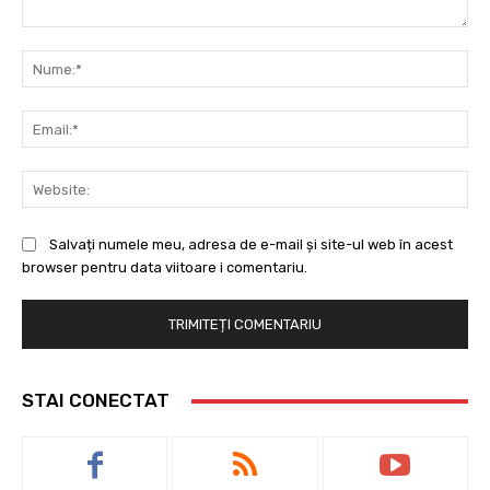
Comentariu:
Nu
Ema
Web
Salvați numele meu, adresa de e-mail și site-ul web în acest
browser pentru data viitoare i comentariu.
STAI CONECTAT