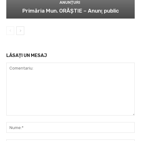
ANUNȚURI
Primăria Mun. ORĂȘTIE – Anunţ public
LĂSAȚI UN MESAJ
Comentariu:
Nu