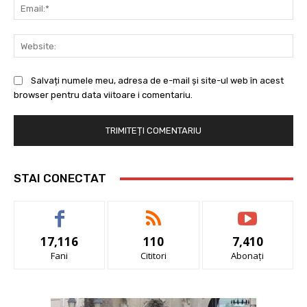
Ema
Web
Salvați numele meu, adresa de e-mail și site-ul web în acest
browser pentru data viitoare i comentariu.
STAI CONECTAT
17,116
110
7,410
Fani
Cititori
Abonați