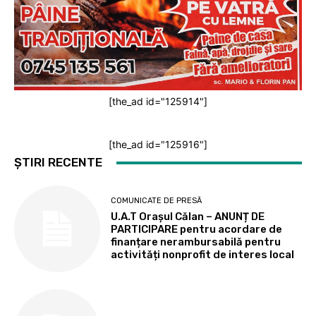
[the_ad id="125914"]
[the_ad id="125916"]
ȘTIRI RECENTE
COMUNICATE DE PRESĂ
U.A.T Orașul Călan – ANUNȚ DE
PARTICIPARE pentru acordare de
finanțare nerambursabilă pentru
activități nonprofit de interes local