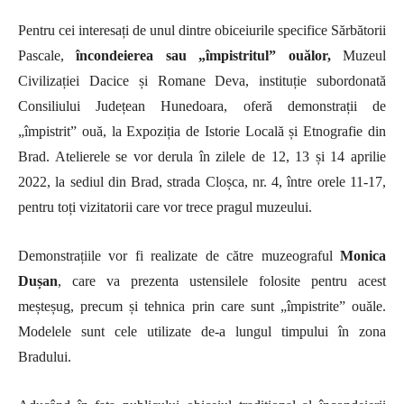
Pentru cei interesați de unul dintre obiceiurile specifice Sărbătorii
Pascale,
încondeierea sau „împistritul” ouălor
,
Muzeul
Civilizației Dacice și Romane Deva, instituție subordonată
Consiliului Județean Hunedoara, oferă demonstrații de
„împistrit” ouă, la Expoziția de Istorie Locală și Etnografie din
Brad. Atelierele se vor derula în zilele de 12, 13 și 14 aprilie
2022, la sediul din Brad, strada Cloșca, nr. 4, între orele 11-17,
pentru toți vizitatorii care vor trece pragul muzeului.
Demonstrațiile vor fi realizate de către muzeograful
Monica
Dușan
, care va prezenta ustensilele folosite pentru acest
meșteșug, precum și tehnica prin care sunt „împistrite” ouăle.
Modelele sunt cele utilizate de-a lungul timpului în zona
Bradului.