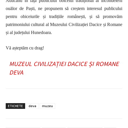
Aducând în fața publicului obiceiul tradițional al încondeierii
ouălor de Paști, ne propunem să creștem interesul publicului
pentru obiceiurile și tradițiile românești, și să promovăm
patrimoniului cultural al
Muzeului Civilizației Dacice și Romane
și al
județului Hunedoara.
Vă așteptăm cu drag!
MUZEUL CIVILIZAȚIEI DACICE ȘI ROMANE
DEVA
ETICHETE
deva
muzeu