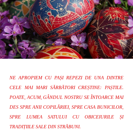
NE APROPIEM CU PAȘI REPEZI DE UNA DINTRE
CELE MAI MARI SĂRBĂTORI CREȘTINE: PAȘTILE.
POATE, ACUM, GÂNDUL NOSTRU SE ÎNTOARCE MAI
DES SPRE ANII COPILĂRIEI, SPRE CASA BUNICILOR,
SPRE LUMEA SATULUI CU OBICEIURILE ȘI
TRADIȚIILE SALE DIN STRĂBUNI.