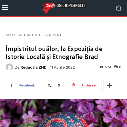
Acasă
ACTUALITATE - EVENIMENT
Împistritul ouălor, la Expoziția de
Istorie Locală și Etnografie Brad
De
Redactia ZHD
574
0
11 Aprilie 2022
Facebook
X
Pinterest