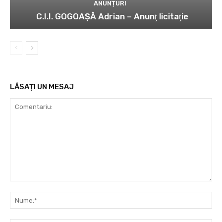
ANUNȚURI
C.I.I. GOGOAŞĂ Adrian – Anunţ licitaţie
LĂSAȚI UN MESAJ
Comentariu:
Nu