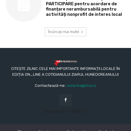
PARTICIPARE pentru acordare de
finanțare nerambursabilă pentru
activități nonprofit de interes local
Încărcați mai multe
CITEȘTE ZILNIC CELE MAI IMPORTANTE INFORMAȚII LOCALE ÎN
EDIȚIA ON_LINE A COTIDIANULUI ZIARUL HUNEDOREANULUI
Contactează-ne:
redactia@zhd.ro
[the_ad id="120597"]