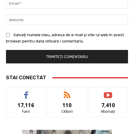
Ema
Web
Salvați numele meu, adresa de e-mail și site-ul web în acest
browser pentru data viitoare i comentariu.
STAI CONECTAT
17,116
110
7,410
Fani
Cititori
Abonați