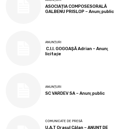
ASOCIAȚIA COMPOSESORALĂ
GALBENU PRISLOP – Anunţ public
ANUNȚURI
C.I.I. GOGOAŞĂ Adrian – Anunţ
licitaţie
ANUNȚURI
SC VARDEV SA – Anunţ public
COMUNICATE DE PRESĂ
U.A.T Orașul Călan – ANUNȚ DE