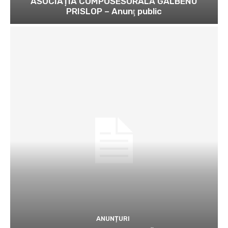
ASOCIAȚIA COMPOSESORALĂ GALBENU
PRISLOP – Anunţ public
ANUNȚURI