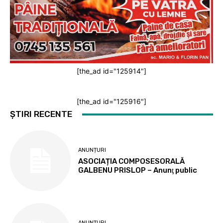
[the_ad id="125914"]
[the_ad id="125916"]
ȘTIRI RECENTE
ANUNȚURI
ASOCIAȚIA COMPOSESORALĂ
GALBENU PRISLOP – Anunţ public
ANUNȚURI