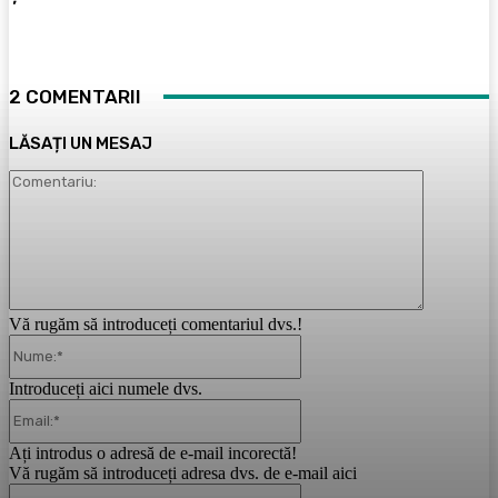
2 COMENTARII
LĂSAȚI UN MESAJ
Comentari
Vă rugăm să introduceți comentariul dvs.!
Nume:*
Introduceți aici numele dvs.
Email:*
Ați introdus o adresă de e-mail incorectă!
Vă rugăm să introduceți adresa dvs. de e-mail aici
Website: