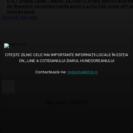
U.A.T Orașul Călan – ANUNȚ DE PARTICIPARE pentru acord
de finanțare nerambursabilă pentru activități nonprofit d
interes local
Încărcați mai multe
CITEȘTE ZILNIC CELE MAI IMPORTANTE INFORMAȚII LOCALE ÎN EDIȚIA
ON_LINE A COTIDIANULUI ZIARUL HUNEDOREANULUI
Contactează-ne:
redactia@zhd.ro
[the_ad id="120597"]