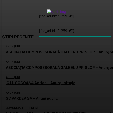
[the_ad id="125914"]
[the_ad id="125916"]
ȘTIRI RECENTE
ANUNȚURI
ASOCIAȚIA COMPOSESORALĂ GALBENU PRISLOP – Anunţ pu
ANUNȚURI
ASOCIAȚIA COMPOSESORALĂ GALBENU PRISLOP – Anunţ pu
ANUNȚURI
C.I.I. GOGOAŞĂ Adrian – Anunţ licitaţie
ANUNȚURI
SC VARDEV SA – Anunţ public
COMUNICATE DE PRESĂ