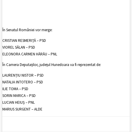
Facebook
X
Pinterest
WhatsApp
În Senatul României vor merge:
CRISTIAN RESMERIȚĂ – PSD
VIOREL SĂLAN – PSD
ELEONORA CARMEN HĂRĂU – PNL
În Camera Deputaţilor, judeţul Hunedoara va fi reprezentat de:
LAURENȚIU NISTOR – PSD
NATALIA INTOTERO – PSD
ILIE TOMA – PSD
SORIN MARICA – PSD
LUCIAN HEIUȘ – PNL
MARIUS SURGENT – ALDE