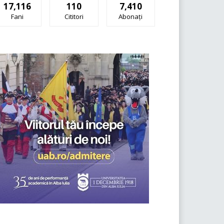
17,116
110
7,410
Fani
Cititori
Abonați