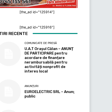
[the_ad id="125914"]
[the_ad id="125916"]
TIRI RECENTE
COMUNICATE DE PRESĂ
U.A.T Orașul Călan – ANUNȚ
DE PARTICIPARE pentru
acordare de finanțare
nerambursabilă pentru
activități nonprofit de
interes local
ANUNȚURI
EUROELECTRIC SRL – Anunţ
public