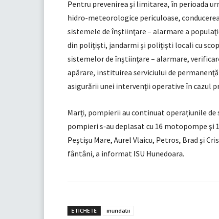
Pentru prevenirea şi limitarea, în perioada 
hidro-meteorologice periculoase, conducerea
sistemele de înştiinţare – alarmare a populaţi
din polițiști, jandarmi și polițiști locali cu s
sistemelor de înştiinţare – alarmare, verificar
apărare, instituirea serviciului de permanenţă 
asigurării unei intervenţii operative în cazul p
Marți, pompierii au continuat operațiunile de s
pompieri s-au deplasat cu 16 motopompe şi 14 
Peştişu Mare, Aurel Vlaicu, Petros, Brad şi Cri
fântâni, a informat ISU Hunedoara.
ETICHETE
inundatii