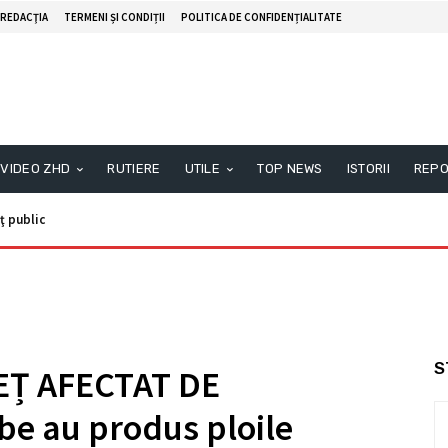
REDACŢIA
TERMENI ȘI CONDIȚII
POLITICA DE CONFIDENȚIALITATE
VIDEO ZHD
RUTIERE
UTILE
TOP NEWS
ISTORII
REPO
ublic
nunţ public
S
EȚ AFECTAT DE
e au produs ploile