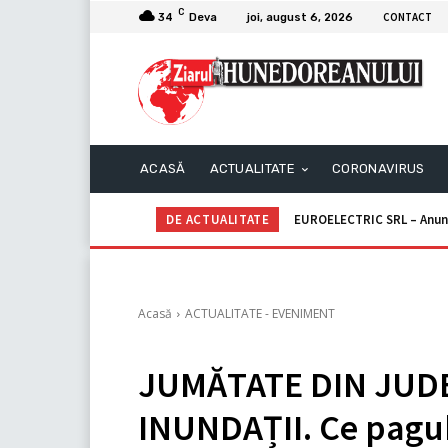
C
CONTACT
34
Deva
joi, august 6, 2026
ACASĂ
ACTUALITATE
CORONAVIRUS
DE ACTUALITATE
EUROELECTRIC SRL – Anunţ p
Primăria Mun. ORĂȘTIE – A
Acasă
ACTUALITATE - EVENIMENT
JUMĂTATE DIN JUD
INUNDAȚII. Ce pagub