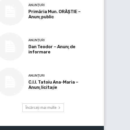
ANUNȚURI
Primăria Mun. ORĂȘTIE –
Anunţ public
ANUNȚURI
Dan Teodor – Anunţ de
informare
ANUNȚURI
C.I.I. Tatoiu Ana-Maria –
Anunţ licitaţie
Încărcați mai multe