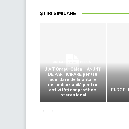
ȘTIRI SIMILARE
COMUNICATE DE PRESĂ
U.A.T Orașul Călan – ANUNȚ
DE PARTICIPARE pentru
acordare de finanțare
nerambursabilă pentru
activități nonprofit de
EUROELE
interes local