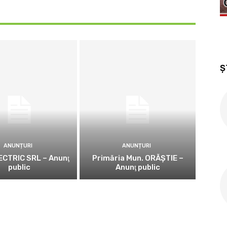
Ș
ANUNȚURI
ANUNȚURI
CTRIC SRL – Anunţ
Primăria Mun. ORĂȘTIE –
public
Anunţ public