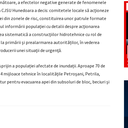
următoare, a efectelor negative generate de fenomenele
 CJSU Hunedoara a decis: comitetele locale să acţioneze
ei din zonele de risc, constituirea unor patrule formate
copul informării populaţiei cu detalii despre acţionarea
ea sistematică a construcţiilor hidrotehnice cu rol de
la primării şi prealarmarea autorităților, în vederea
roducerii unei situaţii de urgenţă.
prijin a populației afectate de inundații. Aproape 70 de
mijloace tehnice în localităţile Petroşani, Petrila,
stur pentru evacuarea apei din subsoluri de bloc, beciuri şi