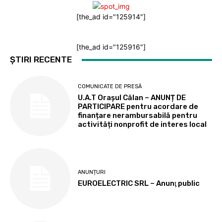
[the_ad id="125914"]
[the_ad id="125916"]
ȘTIRI RECENTE
COMUNICATE DE PRESĂ
U.A.T Orașul Călan – ANUNȚ DE
PARTICIPARE pentru acordare de
finanțare nerambursabilă pentru
activități nonprofit de interes local
ANUNȚURI
EUROELECTRIC SRL – Anunţ public