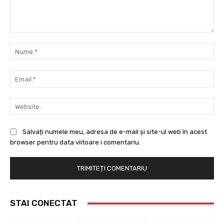
Comentariu:
Nu
Ema
Web
Salvați numele meu, adresa de e-mail și site-ul web în acest
browser pentru data viitoare i comentariu.
STAI CONECTAT