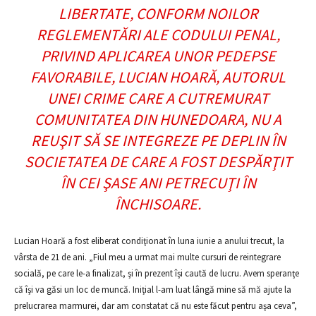
LIBERTATE, CONFORM NOILOR
REGLEMENTĂRI ALE CODULUI PENAL,
PRIVIND APLICAREA UNOR PEDEPSE
FAVORABILE, LUCIAN HOARĂ, AUTORUL
UNEI CRIME CARE A CUTREMURAT
COMUNITATEA DIN HUNEDOARA, NU A
REUŞIT SĂ SE INTEGREZE PE DEPLIN ÎN
SOCIETATEA DE CARE A FOST DESPĂRŢIT
ÎN CEI ŞASE ANI PETRECUŢI ÎN
ÎNCHISOARE.
Lucian Hoară a fost eliberat condiţionat în luna iunie a anului trecut, la
vârsta de 21 de ani. „Fiul meu a urmat mai multe cursuri de reintegrare
socială, pe care le-a finalizat, şi în prezent îşi caută de lucru. Avem speranţe
că îşi va găsi un loc de muncă. Iniţial l-am luat lângă mine să mă ajute la
prelucrarea marmurei, dar am constatat că nu este făcut pentru aşa ceva”,