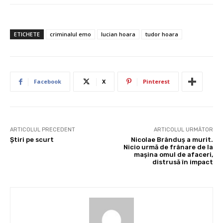
ETICHETE
criminalul emo
lucian hoara
tudor hoara
Facebook
X
Pinterest
ARTICOLUL PRECEDENT
ARTICOLUL URMĂTOR
Ştiri pe scurt
Nicolae Brânduş a murit.
Nicio urmă de frânare de la
maşina omul de afaceri,
distrusă în impact