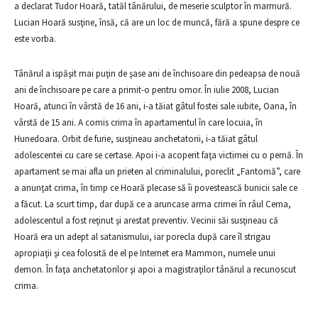
a declarat Tudor Hoară, tatăl tânărului, de meserie sculptor în marmură.
Lucian Hoară susţine, însă, că are un loc de muncă, fără a spune despre ce
este vorba.
Tânărul a ispăşit mai puţin de şase ani de închisoare din pedeapsa de nouă
ani de închisoare pe care a primit-o pentru omor. În iulie 2008, Lucian
Hoară, atunci în vârstă de 16 ani, i-a tăiat gâtul fostei sale iubite, Oana, în
vârstă de 15 ani. A comis crima în apartamentul în care locuia, în
Hunedoara. Orbit de furie, susţineau anchetatorii, i-a tăiat gâtul
adolescentei cu care se certase. Apoi i-a acoperit faţa victimei cu o pernă. În
apartament se mai afla un prieten al criminalului, poreclit „Fantomă”, care
a anunţat crima, în timp ce Hoară plecase să îi povestească bunicii sale ce
a făcut. La scurt timp, dar după ce a aruncase arma crimei în râul Cerna,
adolescentul a fost reţinut şi arestat preventiv. Vecinii săi susţineau că
Hoară era un adept al satanismului, iar porecla după care îl strigau
apropiaţii şi cea folosită de el pe Internet era Mammon, numele unui
demon. În faţa anchetatorilor şi apoi a magistraţilor tânărul a recunoscut
crima.