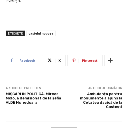
investiției.
ETICHETE
castelul nopcea
Facebook
X
Pinterest
ARTICOLUL PRECEDENT
ARTICOLUL URMĂTOR
MIŞCĂRI ÎN POLITICĂ. Mircea
Ambulanța pentru
Moloţ a demisionat de la şefia
monumente a ajuns la
ALDE Hunedoara
Cetatea dacică de la
Costești