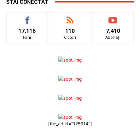
STAI CONECTAT
17,116
110
7,410
Fani
Cititori
Abonați
[the_ad id="125914"]