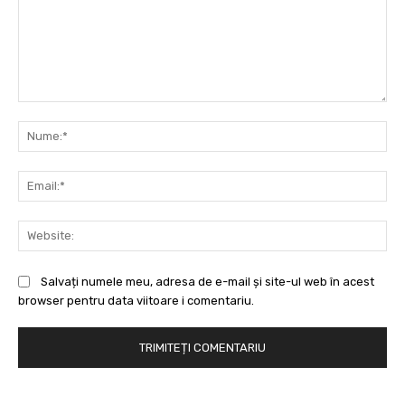
Comentariu:
Nu
Ema
Web
Salvați numele meu, adresa de e-mail și site-ul web în acest
browser pentru data viitoare i comentariu.