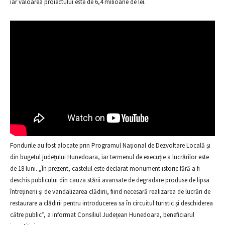
iar valoarea proiectului este de 6,4 milioane de lei.
Fondurile au fost alocate prin Programul Național de Dezvoltare Locală și
din bugetul județului Hunedoara, iar termenul de execuție a lucrărilor este
de 18 luni. „În prezent, castelul este declarat monument istoric fără a fi
deschis publicului din cauza stării avansate de degradare produse de lipsa
întreținerii și de vandalizarea clădirii, fiind necesară realizarea de lucrări de
restaurare a clădirii pentru introducerea sa în circuitul turistic și deschiderea
către public”, a informat Consiliul Județean Hunedoara, beneficiarul