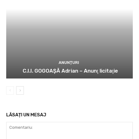
ANUNȚURI
C.I.I. GOGOAŞĂ Adrian – Anunţ licitaţie
LĂSAȚI UN MESAJ