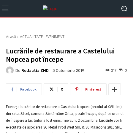
Acasă
ACTUALITATE - EVENIMENT
Lucrările de restaurare a Castelului
Nopcea pot începe
De
Redactia ZHD
217
0
3 Octombrie 2019
Facebook
X
Pinterest
Execuția lucrărilor de restaurare a Castelului Nopcea (secolul al XVIII-lea)
din satul Săcel, comuna Sântămărie Orlea, poate începe, după ce ordinul
de începere a lucrărilor a fost emis, miercuri, 2 octombrie. Lucrările vor fi
executate de asocierea SC Metal Prod West SRL & SC Masecons 2010 SRL,