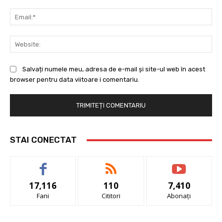
Ema
Web
Salvați numele meu, adresa de e-mail și site-ul web în acest
browser pentru data viitoare i comentariu.
STAI CONECTAT
17,116
110
7,410
Fani
Cititori
Abonați