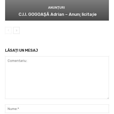
ANUNȚURI
C.I.I. GOGOAŞĂ Adrian – Anunţ licitaţie
LĂSAȚI UN MESAJ
Comentariu:
Nu