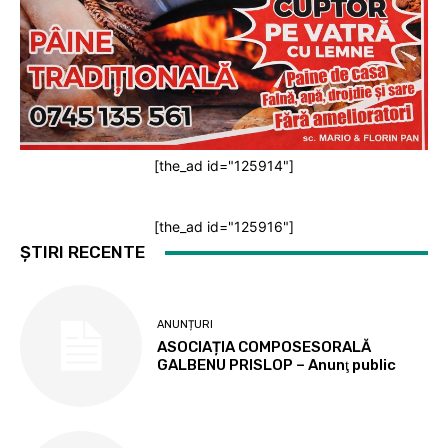
[the_ad id="125914"]
[the_ad id="125916"]
ȘTIRI RECENTE
ANUNȚURI
ASOCIAȚIA COMPOSESORALĂ
GALBENU PRISLOP – Anunţ public