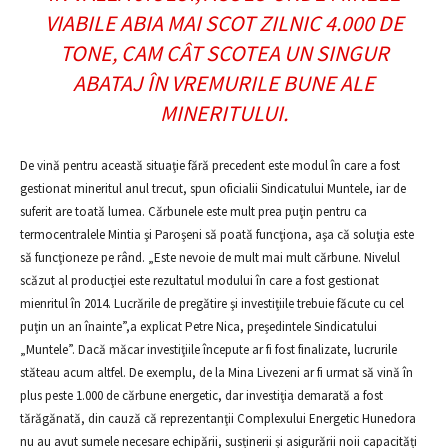
VIABILE ABIA MAI SCOT ZILNIC 4.000 DE
TONE, CAM CÂT SCOTEA UN SINGUR
ABATAJ ÎN VREMURILE BUNE ALE
MINERITULUI.
De vină pentru această situaţie fără precedent este modul în care a fost
gestionat mineritul anul trecut, spun oficialii Sindicatului Muntele, iar de
suferit are toată lumea. Cărbunele este mult prea puţin pentru ca
termocentralele Mintia şi Paroşeni să poată funcţiona, aşa că soluţia este
să funcţioneze pe rând. „Este nevoie de mult mai mult cărbune. Nivelul
scăzut al producţiei este rezultatul modului în care a fost gestionat
mienritul în 2014. Lucrările de pregătire şi investiţiile trebuie făcute cu cel
puţin un an înainte”,a explicat Petre Nica, preşedintele Sindicatului
„Muntele”. Dacă măcar investiţiile începute ar fi fost finalizate, lucrurile
stăteau acum altfel. De exemplu, de la Mina Livezeni ar fi urmat să vină în
plus peste 1.000 de cărbune energetic, dar investiţia demarată a fost
tărăgănată, din cauză că reprezentanţii Complexului Energetic Hunedora
nu au avut sumele necesare echipării, susținerii și asigurării noii capacități