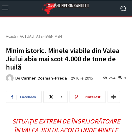
Acasă
ACTUALITATE - EVENIMENT
Minim istoric. Minele viabile din Valea
Jiului abia mai scot 4.000 de tone de
huilă
De
Carmen Cosman-Preda
254
0
29 Iulie 2015
Facebook
X
Pinterest
SITUAŢIE EXTREM DE ÎNGRIJORĂTOARE
ÎN VALEA JIULUI, ACOLO UNDE MINELE