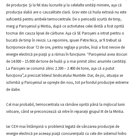
de producție. Şi la fel stau lucrurile şi la celelalte unităţi miniere, aşa că
producţia slabă are o cauzalitate clară. Grav este că huila extrasă nu este
suficientă pentru ambele termocentrale. De o perioadă scurtă de timp,
merg şi Paroşeniul şi Mintia, după ce activitatea celei dintâi a fost oprită
tocmai din cauza lipsei de cărbune. Aşa că SE Paroşeni a intrat pentru o
bucată de timp în revizii. La repornire, spuen Petre Nica, ar fi trebuit să
fucnţioneze doar 72 de ore, pentru reglaje şi probe, însă a fost nevoie de
energie electrică pe piaţă şi a rămas în funcţiune. “Paroşeniul avea stocuri
de 14.000 – 15.000 de tone de huilă şi a mai primit zilnic anumite cantităţi.
La Paroşeni se conumă zilnic 2.200 – 2.400 de tone, aşa că a putut
funcţiona”,a precizat liderul Sindicatului Muntele. Dar, de joi, situaţia se
schimbă şi Paroşeniul se opreşte din nou, tot pe fondul producţiei extreme
de slabe.
Cel mai probabil, termocentrala va rămâne oprită până la mijlocul lunii
viitoare, când se preconizează să intre în reparații grupul III de la Mintia.
Iar CEH mai întâmpină o problemă legată de vânzarea producţiei de
energie electrică pe aceeaşi piaţă concurenţială cu cele din sistemul hidro