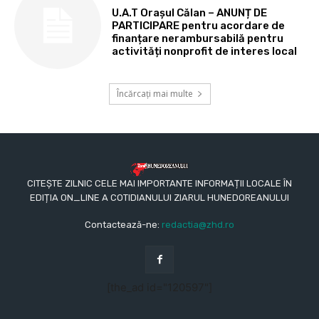
U.A.T Orașul Călan – ANUNȚ DE
PARTICIPARE pentru acordare de
finanțare nerambursabilă pentru
activități nonprofit de interes local
Încărcați mai multe
CITEȘTE ZILNIC CELE MAI IMPORTANTE INFORMAȚII LOCALE ÎN
EDIȚIA ON_LINE A COTIDIANULUI ZIARUL HUNEDOREANULUI
Contactează-ne:
redactia@zhd.ro
[the_ad id="120597"]