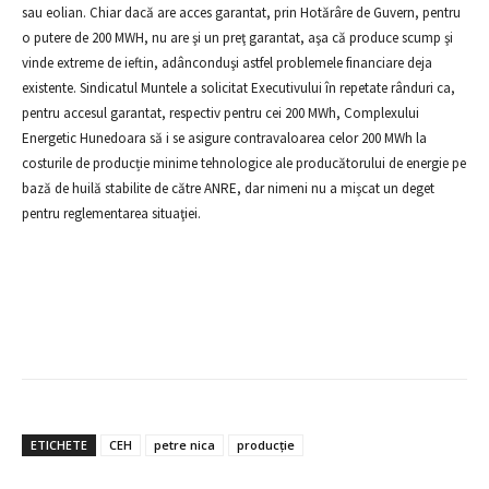
sau eolian. Chiar dacă are acces garantat, prin Hotărâre de Guvern, pentru
o putere de 200 MWH, nu are şi un preţ garantat, aşa că produce scump şi
vinde extreme de ieftin, adânconduşi astfel problemele financiare deja
existente. Sindicatul Muntele a solicitat Executivului în repetate rânduri ca,
pentru accesul garantat, respectiv pentru cei 200 MWh, Complexului
Energetic Hunedoara să i se asigure contravaloarea celor 200 MWh la
costurile de producție minime tehnologice ale producătorului de energie pe
bază de huilă stabilite de către ANRE, dar nimeni nu a mişcat un deget
pentru reglementarea situaţiei.
ETICHETE
CEH
petre nica
producţie