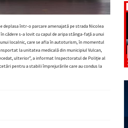
 se deplasa într-o parcare amenajată pe strada Nicolea
 în cădere s-a lovit cu capul de aripa stânga-față a unui
 unui localnic, care se afla în autoturism, în momentul
ansportat la unitatea medicală din municipiul Vulcan,
ecedat, ulterior”, a informat Inspectoratul de Poliție al
cetări pentru a stabili împrejurările care au condus la