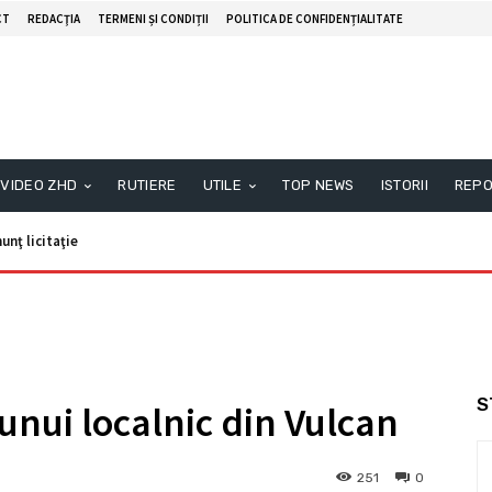
CT
REDACŢIA
TERMENI ȘI CONDIȚII
POLITICA DE CONFIDENȚIALITATE
VIDEO ZHD
RUTIERE
UTILE
TOP NEWS
ISTORII
REPO
unţ licitaţie
S
unui localnic din Vulcan
251
0