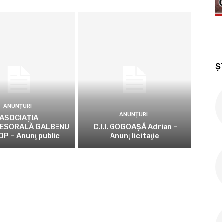
Ș
ANUNȚURI
ANUNȚURI
ASOCIAȚIA
ESORALĂ GALBENU
C.I.I. GOGOAŞĂ Adrian –
OP – Anunţ public
Anunţ licitaţie