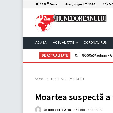
C
CONTA
28.5
Deva
vineri, august 7, 2026
ACASĂ
ACTUALITATE
CORONAVIRUS
DE ACTUALITATE
C.I.I. GOGOAŞĂ Adrian – An
Acasă
ACTUALITATE - EVENIMENT
Moartea suspectă a 
De
Redactia ZHD
13 Februarie 2020