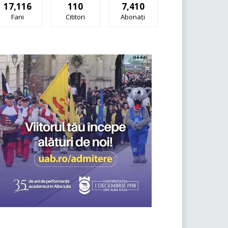
17,116
110
7,410
Fani
Cititori
Abonați