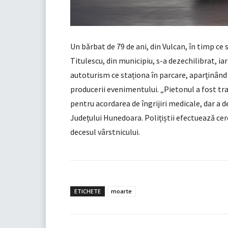
Un bărbat de 79 de ani, din Vulcan, în timp ce
Titulescu, din municipiu, s-a dezechilibrat, iar
autoturism ce staționa în parcare, aparţinând
producerii evenimentului. „Pietonul a fost tr
pentru acordarea de îngrijiri medicale, dar a d
Județului Hunedoara. Polițiștii efectuează cer
decesul vârstnicului.
ETICHETE
moarte