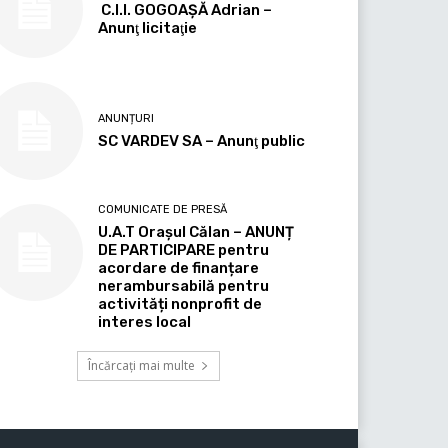
C.I.I. GOGOAŞĂ Adrian –
Anunţ licitaţie
ANUNȚURI
SC VARDEV SA – Anunţ public
COMUNICATE DE PRESĂ
U.A.T Orașul Călan – ANUNȚ
DE PARTICIPARE pentru
acordare de finanțare
nerambursabilă pentru
activități nonprofit de
interes local
Încărcați mai multe